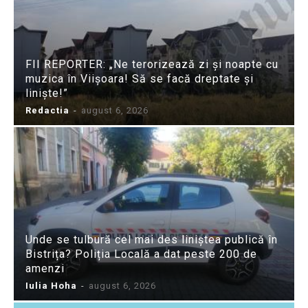
FII REPORTER: „Ne terorizează zi și noapte cu
muzica în Viișoara! Să se facă dreptate și
liniște!”
Redactia
-
august 6, 2026
Unde se tulbură cel mai des liniștea publică în
Bistrița? Poliția Locală a dat peste 200 de
amenzi
Iulia Hoha
-
august 6, 2026