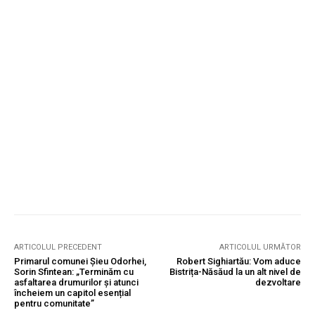
ARTICOLUL PRECEDENT
ARTICOLUL URMĂTOR
Primarul comunei Șieu Odorhei,
Robert Sighiartău: Vom aduce
Sorin Sfintean: „Terminăm cu
Bistrița-Năsăud la un alt nivel de
asfaltarea drumurilor și atunci
dezvoltare
încheiem un capitol esențial
pentru comunitate”