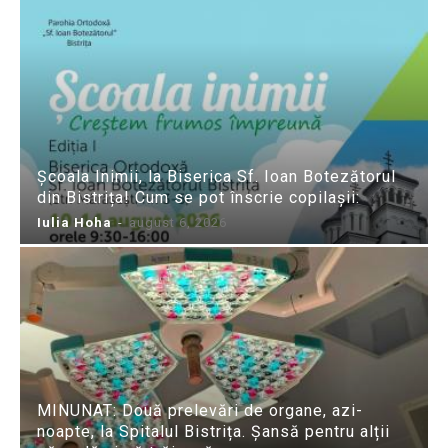
Școala Inimii, la Biserica Sf. Ioan Botezătorul
din Bistrița! Cum se pot înscrie copilașii:
Iulia Hoha
-
august 6, 2026
MINUNAT: Două prelevări de organe, azi-
noapte, la Spitalul Bistrița. Șansă pentru alții