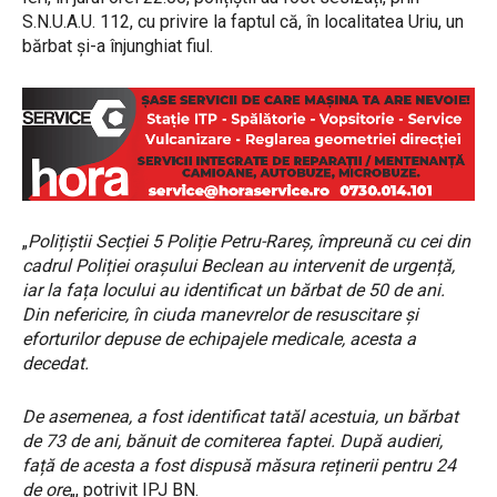
S.N.U.A.U. 112, cu privire la faptul că, în localitatea Uriu, un
bărbat și-a înjunghiat fiul.
„
Polițiștii Secției 5 Poliție Petru-Rareș, împreună cu cei din
cadrul Poliției orașului Beclean au intervenit de urgență,
iar la fața locului au identificat un bărbat de 50 de ani.
Din nefericire, în ciuda manevrelor de resuscitare și
eforturilor depuse de echipajele medicale, acesta a
decedat.
De asemenea, a fost identificat tatăl acestuia, un bărbat
de 73 de ani, bănuit de comiterea faptei. După audieri,
față de acesta a fost dispusă măsura reținerii pentru 24
de ore
„, potrivit IPJ BN.