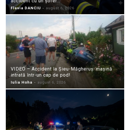
accident cu un șofer...
Flavia DANCIU
-
august 6, 2026
VIDEO – Accident la Șieu-Măgheruș: mașină
intrată într-un cap de pod!
Iulia Hoha
-
august 6, 2026