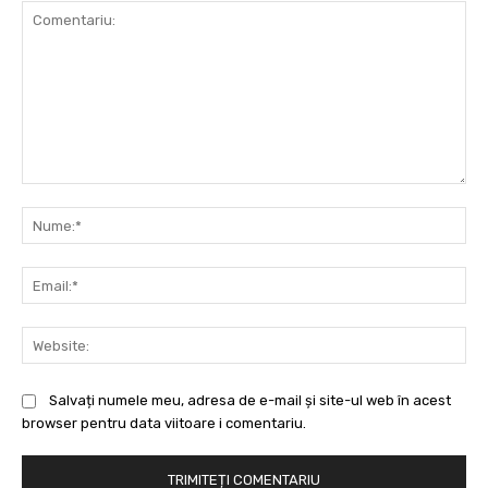
Comentariu:
Nu
Ema
Web
Salvați numele meu, adresa de e-mail și site-ul web în acest
browser pentru data viitoare i comentariu.