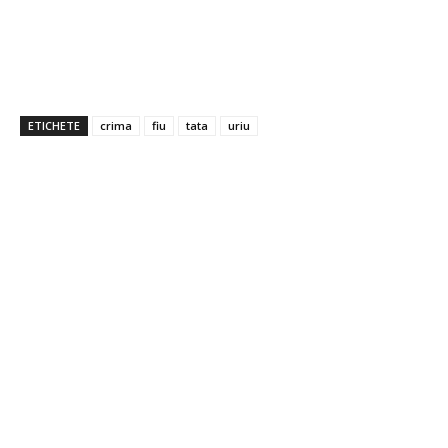
ETICHETE
crima
fiu
tata
uriu