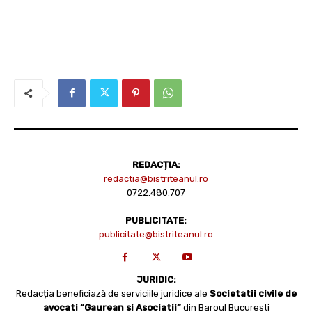
REDACȚIA:
redactia@bistriteanul.ro
0722.480.707
PUBLICITATE:
publicitate@bistriteanul.ro
JURIDIC:
Redacția beneficiază de serviciile juridice ale
Societatii civile de
avocati “Gaurean si Asociatii”
din Baroul Bucuresti