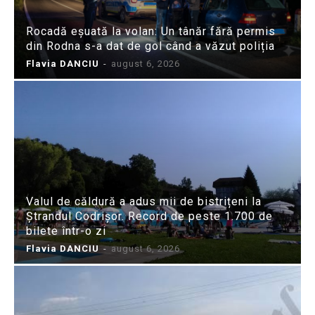
Rocadă eșuată la volan: Un tânăr fără permis
din Rodna s-a dat de gol când a văzut poliția
Flavia DANCIU
-
august 6, 2026
Valul de căldură a adus mii de bistrițeni la
Ștrandul Codrișor. Record de peste 1.700 de
bilete într-o zi
Flavia DANCIU
-
august 6, 2026