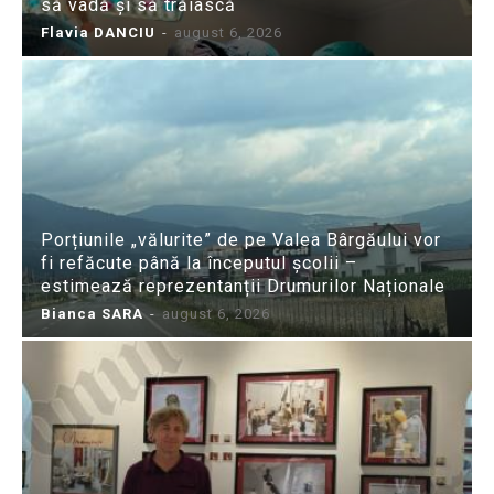
să vadă și să trăiască
Flavia DANCIU
-
august 6, 2026
Porțiunile „vălurite” de pe Valea Bârgăului vor
fi refăcute până la începutul școlii –
estimează reprezentanții Drumurilor Naționale
Bianca SARA
-
august 6, 2026