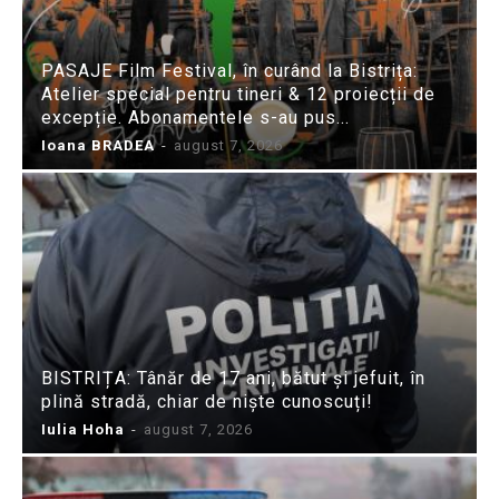
PASAJE Film Festival, în curând la Bistrița:
Atelier special pentru tineri & 12 proiecții de
excepție. Abonamentele s-au pus...
Ioana BRADEA
-
august 7, 2026
BISTRIȚA: Tânăr de 17 ani, bătut și jefuit, în
plină stradă, chiar de niște cunoscuți!
Iulia Hoha
-
august 7, 2026