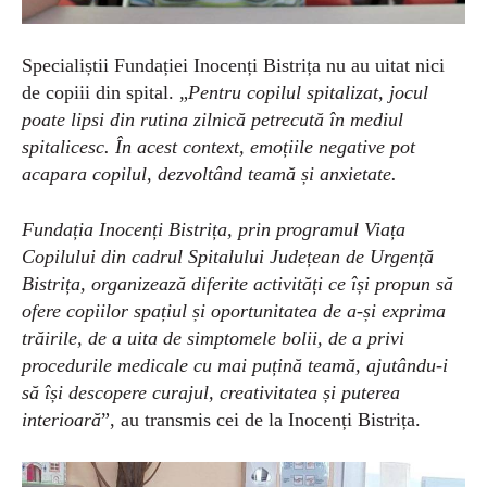
Specialiștii Fundației Inocenți Bistrița nu au uitat nici
de copiii din spital. „
Pentru copilul spitalizat, jocul
poate lipsi din rutina zilnică petrecută în mediul
spitalicesc. În acest context, emoțiile negative pot
acapara copilul, dezvoltând teamă și anxietate.
Fundația Inocenți Bistrița, prin programul Viața
Copilului din cadrul Spitalului Județean de Urgență
Bistrița, organizează diferite activități ce își propun să
ofere copiilor spațiul și oportunitatea de a-și exprima
trăirile, de a uita de simptomele bolii, de a privi
procedurile medicale cu mai puțină teamă, ajutându-i
să își descopere curajul, creativitatea și puterea
interioară
”, au transmis cei de la Inocenți Bistrița.