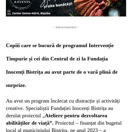
- Advertisement -
Copiii care se bucură de programul Intervenție
Timpurie și cei din Centrul de zi la Fundația
Inocenți Bistrița au avut parte de o vară plină de
surprize.
Au avut un program încărcat cu distracție și activități
creative. Specialiștii Fundației Inocenți Bistrița au
derulat proiectul „
Ateliere pentru dezvoltarea
abilităților de viață
”.
Proiectul – finanțat din bugetul
local al municipiului Bistrița, pe anul 2023 – a