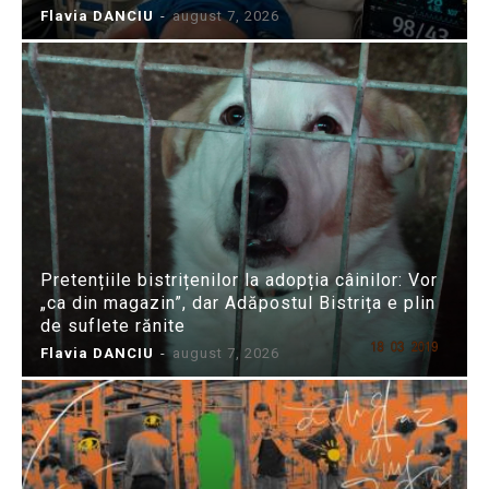
Flavia DANCIU
-
august 7, 2026
Pretențiile bistrițenilor la adopția câinilor: Vor
„ca din magazin”, dar Adăpostul Bistrița e plin
de suflete rănite
Flavia DANCIU
-
august 7, 2026