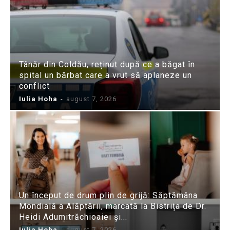
Tânăr din Coldău, reținut după ce a băgat în
spital un bărbat care a vrut să aplaneze un
conflict
Iulia Hoha
-
august 7, 2026
Un început de drum plin de grijă: Săptămâna
Mondială a Alăptării, marcată la Bistrița de Dr.
Heidi Adumitrăchioaiei și...
Iulia Hoha
-
august 7, 2026