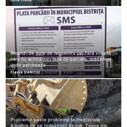
Amenzi de sute de lei pentru cei fără vinietă
care nu achită nici taxa de parcare, indiferent
unde parchează
Flavia DANCIU
-
august 7, 2026
Probleme peste probleme la magistrala
Aquabis de pe Industriei! Kozuk: Țeava din