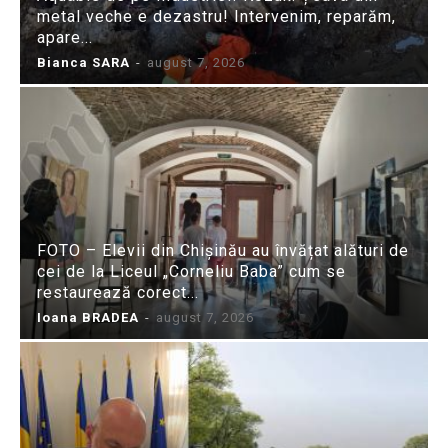
metal veche e dezastru! Intervenim, reparăm,
apare...
Bianca SARA
-
august 7, 2026
FOTO – Elevii din Chișinău au învățat alături de
cei de la Liceul „Corneliu Baba” cum se
restaurează corect...
Ioana BRADEA
-
august 7, 2026