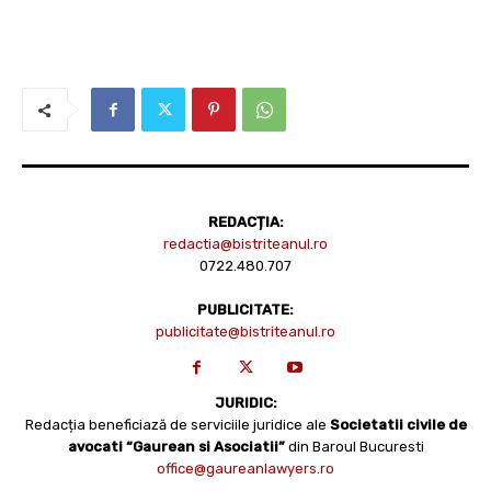
REDACȚIA:
redactia@bistriteanul.ro
0722.480.707
PUBLICITATE:
publicitate@bistriteanul.ro
JURIDIC:
Redacția beneficiază de serviciile juridice ale
Societatii civile de
avocati “Gaurean si Asociatii”
din Baroul Bucuresti
office@gaureanlawyers.ro