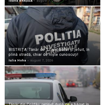
Ioana BRADEA
-
august 7, 2026
BISTRIȚA: Tânăr de 17 ani, bătut și jefuit, în
plină stradă, chiar de niște cunoscuți!
Iulia Hoha
-
august 7, 2026
Tânăr din Coldău, reținut după ce a băgat în