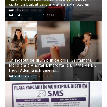
spital un bărbat care a vrut să aplaneze un
conflict
Iulia Hoha
-
august 7, 2026
Un început de drum plin de grijă: Săptămâna
Mondială a Alăptării, marcată la Bistrița de Dr.
Heidi Adumitrăchioaiei și...
Iulia Hoha
-
august 7, 2026