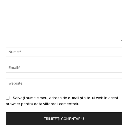
Comentariu:
Nu
Ema
Web
Salvați numele meu, adresa de e-mail și site-ul web în acest
browser pentru data viitoare i comentariu.