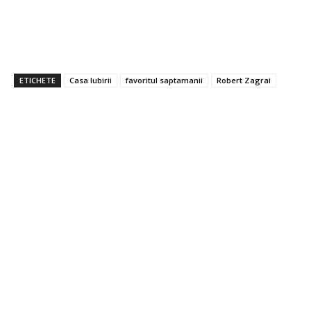
ETICHETE
Casa Iubirii
favoritul saptamanii
Robert Zagrai