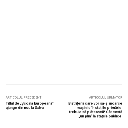
ARTICOLUL PRECEDENT
ARTICOLUL URMĂTOR
Titlul de „Școală Europeană”
Bistrițenii care vor să-și încarce
ajunge din nou la Salva
mașinile în stațiile primăriei
trebuie să plătească! Cât costă
„un plin” la stațiile publice: