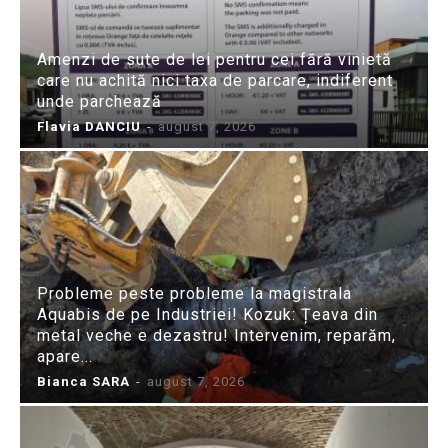
Amenzi de sute de lei pentru cei fără vinietă
care nu achită nici taxa de parcare, indiferent
unde parchează
Flavia DANCIU
-
august 7, 2026
Probleme peste probleme la magistrala
Aquabis de pe Industriei! Kozuk: Țeava din
metal veche e dezastru! Intervenim, reparăm,
apare...
Bianca SARA
-
august 7, 2026