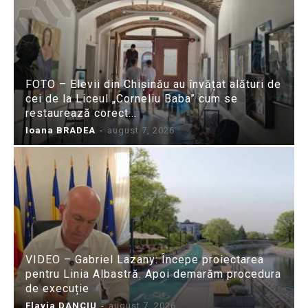
FOTO – Elevii din Chișinău au învățat alături de
cei de la Liceul „Corneliu Baba” cum se
restaurează corect...
Ioana BRADEA
-
august 7, 2026
VIDEO – Gabriel Lazany: Începe proiectarea
pentru Linia Albastră. Apoi demarăm procedura
de execuție
Flavia DANCIU
-
august 7, 2026