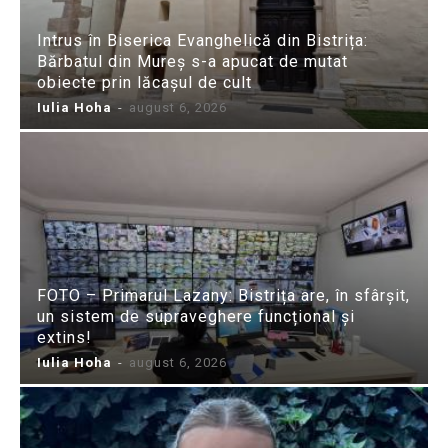
Intrus în Biserica Evanghelică din Bistrița:
Bărbatul din Mureș s-a apucat de mutat
obiecte prin lăcașul de cult
Iulia Hoha
-
august 6, 2026
FOTO – Primarul Lazany: Bistrița are, în sfârșit,
un sistem de supraveghere funcțional și
extins!
Iulia Hoha
-
august 6, 2026