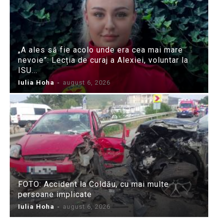
„A ales să fie acolo unde era cea mai mare
nevoie”: Lecția de curaj a Alexiei, voluntar la
ISU...
Iulia Hoha
-
august 6, 2026
FOTO: Accident la Coldău, cu mai multe
persoane implicate
Iulia Hoha
-
august 6, 2026