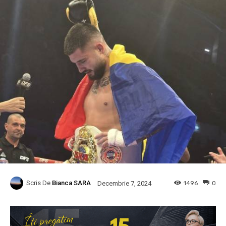
Scris De
Bianca SARA
1496
0
Decembrie 7, 2024