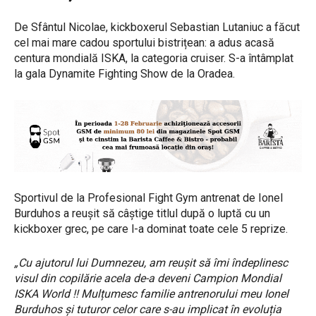
De Sfântul Nicolae, kickboxerul Sebastian Lutaniuc a făcut
cel mai mare cadou sportului bistrițean: a adus acasă
centura mondială ISKA, la categoria cruiser. S-a întâmplat
la gala Dynamite Fighting Show de la Oradea.
Sportivul de la Profesional Fight Gym antrenat de Ionel
Burduhos a reușit să câștige titlul după o luptă cu un
kickboxer grec, pe care l-a dominat toate cele 5 reprize.
„Cu ajutorul lui Dumnezeu, am reușit să îmi îndeplinesc
visul din copilărie acela de-a deveni Campion Mondial
ISKA World !! Mulțumesc familie antrenorului meu Ionel
Burduhos și tuturor celor care s-au implicat în evoluția