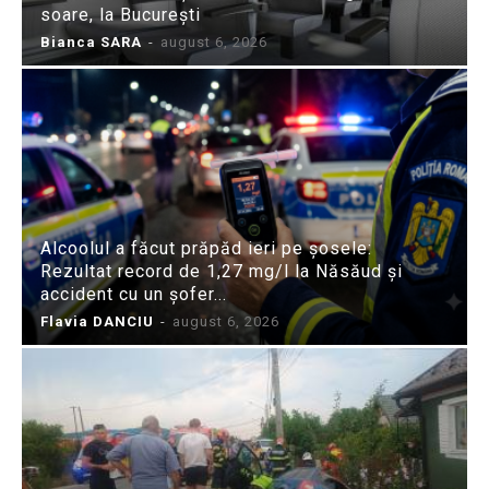
soare, la București
Bianca SARA
-
august 6, 2026
Alcoolul a făcut prăpăd ieri pe șosele:
Rezultat record de 1,27 mg/l la Năsăud și
accident cu un șofer...
Flavia DANCIU
-
august 6, 2026