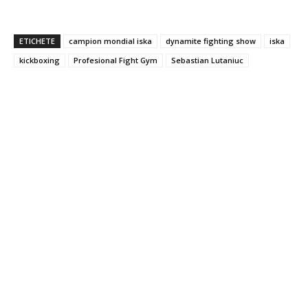
ETICHETE
campion mondial iska
dynamite fighting show
iska
kickboxing
Profesional Fight Gym
Sebastian Lutaniuc