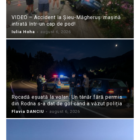
VIDEO – Accident la Șieu-Măgheruș: mașină
intrată într-un cap de pod!
Iulia Hoha
-
august 6, 2026
Rocadă eșuată la volan: Un tânăr fără permis
din Rodna s-a dat de gol când a văzut poliția
Flavia DANCIU
-
august 6, 2026