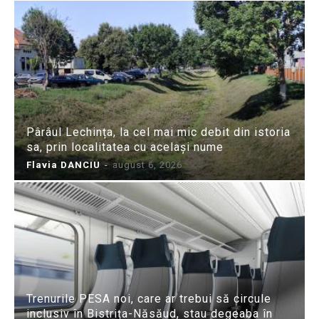
Pârâul Lechința, la cel mai mic debit din istoria
sa, prin localitatea cu același nume
Flavia DANCIU
-
august 6, 2026
Trenurile PESA noi, care ar trebui să circule
inclusiv în Bistrița-Năsăud, stau degeaba în