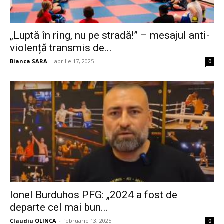
„Luptă în ring, nu pe stradă!” – mesajul anti-
violență transmis de...
Bianca SARA
-
aprilie 17, 2025
0
Ionel Burduhos PFG: „2024 a fost de
departe cel mai bun...
Claudiu OLINCA
-
februarie 13, 2025
0