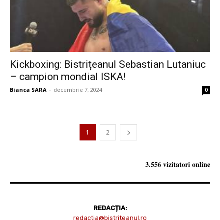
Kickboxing: Bistrițeanul Sebastian Lutaniuc
– campion mondial ISKA!
Bianca SARA
-
decembrie 7, 2024
0
1
2
3.556 vizitatori online
REDACȚIA:
redactia@bistriteanul.ro