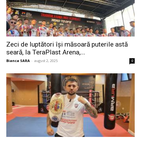
Zeci de luptători își măsoară puterile astă
seară, la TeraPlast Arena,...
Bianca SARA
-
august 2, 2025
0