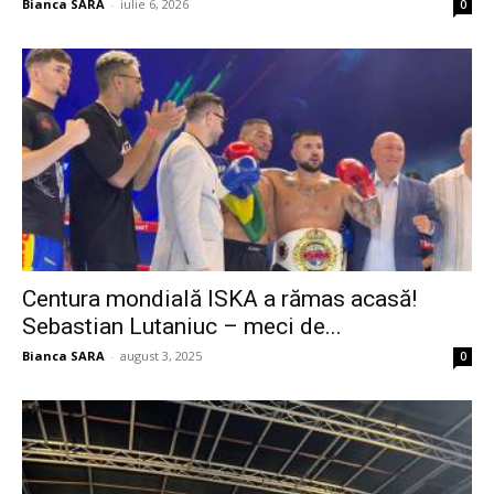
Bianca SARA
-
iulie 6, 2026
0
Centura mondială ISKA a rămas acasă!
Sebastian Lutaniuc – meci de...
Bianca SARA
-
august 3, 2025
0