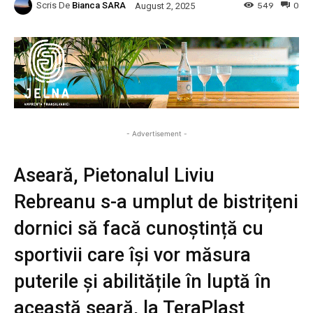
Scris De
Bianca SARA
549
0
August 2, 2025
- Advertisement -
Aseară, Pietonalul Liviu
Rebreanu s-a umplut de bistrițeni
dornici să facă cunoștință cu
sportivii care își vor măsura
puterile și abilitățile în luptă în
această seară, la TeraPlast