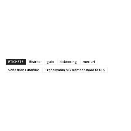
ETICHETE
Bistrita
gala
kickboxing
meciuri
Sebastian Lutaniuc
Transilvania Mix Kombat-Road to DFS