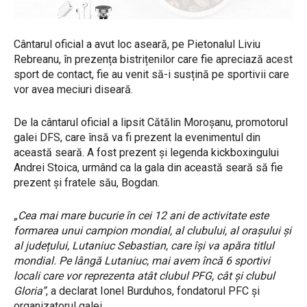
Cântarul oficial a avut loc aseară, pe Pietonalul Liviu
Rebreanu, în prezența bistrițenilor care fie apreciază acest
sport de contact, fie au venit să-i susțină pe sportivii care
vor avea meciuri diseară.
De la cântarul oficial a lipsit Cătălin Moroșanu, promotorul
galei DFS, care însă va fi prezent la evenimentul din
această seară. A fost prezent și legenda kickboxingului
Andrei Stoica, urmând ca la gala din această seară să fie
prezent și fratele său, Bogdan.
„Cea mai mare bucurie în cei 12 ani de activitate este
formarea unui campion mondial, al clubului, al orașului și
al județului, Lutaniuc Sebastian, care își va apăra titlul
mondial. Pe lângă Lutaniuc, mai avem încă 6 sportivi
locali care vor reprezenta atât clubul PFG, cât și clubul
Gloria”
, a declarat Ionel Burduhos, fondatorul PFC și
organizatorul galei.