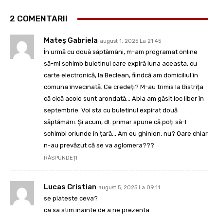
2 COMENTARII
Mateș Gabriela
august 1, 2025 La 21:45
În urmă cu două săptămâni, m-am programat online
să-mi schimb buletinul care expiră luna aceasta, cu
carte electronică, la Beclean, fiindcă am domiciliul în
comuna învecinată. Ce credeți? M-au trimis la Bistrița
că cică acolo sunt arondată… Abia am găsit loc liber în
septembrie. Voi sta cu buletinul expirat două
săptămâni. Și acum, dl. primar spune că poți să-l
schimbi oriunde în țară… Am eu ghinion, nu? Oare chiar
n-au prevăzut că se va aglomera???
RĂSPUNDEȚI
Lucas Cristian
august 5, 2025 La 09:11
se plateste ceva?
ca sa stim inainte de a ne prezenta