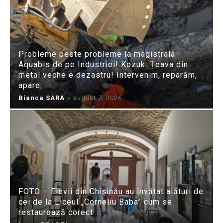
Probleme peste probleme la magistrala
Aquabis de pe Industriei! Kozuk: Țeava din
metal veche e dezastru! Intervenim, reparăm,
apare...
Bianca SARA
-
august 7, 2026
FOTO – Elevii din Chișinău au învățat alături de
cei de la Liceul „Corneliu Baba” cum se
restaurează corect...