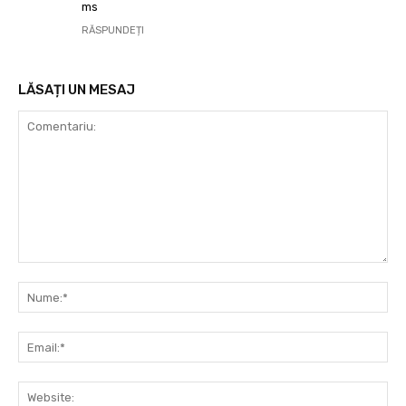
ms
RĂSPUNDEȚI
LĂSAȚI UN MESAJ
Comentariu:
Nu
Ema
Web