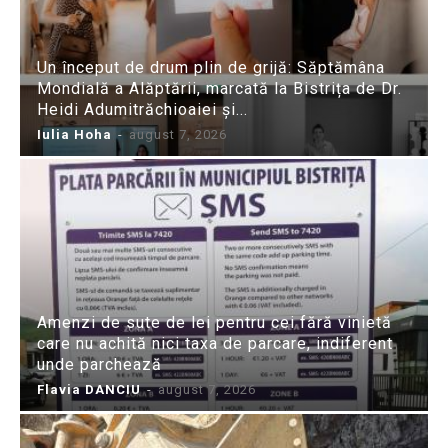
Un început de drum plin de grijă: Săptămâna
Mondială a Alăptării, marcată la Bistrița de Dr.
Heidi Adumitrăchioaiei și...
Iulia Hoha
-
august 7, 2026
Amenzi de sute de lei pentru cei fără vinietă
care nu achită nici taxa de parcare, indiferent
unde parchează
Flavia DANCIU
-
august 7, 2026