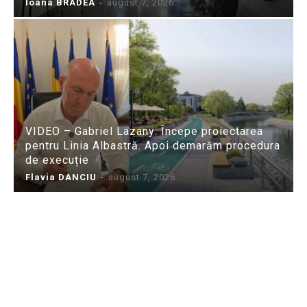
Ioana BRADEA
-
august 7, 2026
VIDEO – Gabriel Lazany: Începe proiectarea
pentru Linia Albastră. Apoi demarăm procedura
de execuție
Flavia DANCIU
-
august 7, 2026