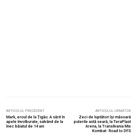
ARTICOLUL PRECEDENT
ARTICOLUL URMĂTOR
Mark, eroul de la Țigău: A sărit în
Zeci de luptători își măsoară
apele învolburate, salvând de la
puterile astă seară, la TeraPlast
înec băiatul de 14 ani
Arena, la Transilvania Mix
Kombat- Road to DFS