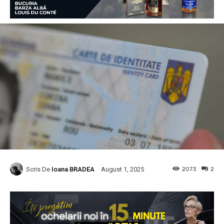
Scris De
Ioana BRADEA
2073
2
August 1, 2025