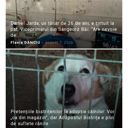
Daniel Jarda, un tânăr de 26 de ani, e țintuit la
pat. Viceprimarul din Sângeorz Băi: ”Are nevoie
de...
Flavia DANCIU
-
august 7, 2026
Pretențiile bistrițenilor la adopția câinilor: Vor
„ca din magazin”, dar Adăpostul Bistrița e plin
de suflete rănite