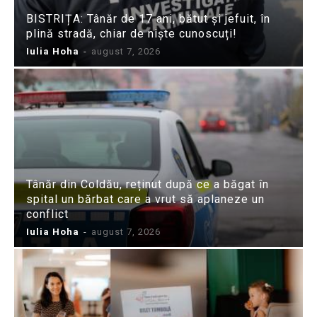
BISTRIȚA: Tânăr de 17 ani, bătut și jefuit, în
plină stradă, chiar de niște cunoscuți!
Iulia Hoha
-
august 7, 2026
Tânăr din Coldău, reținut după ce a băgat în
spital un bărbat care a vrut să aplaneze un
conflict
Iulia Hoha
-
august 7, 2026