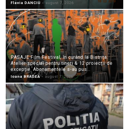
Flavia DANCIU
-
august 7, 2026
PASAJE Film Festival, în curând la Bistrița:
Atelier special pentru tineri & 12 proiecții de
excepție. Abonamentele s-au pus...
Ioana BRADEA
-
august 7, 2026