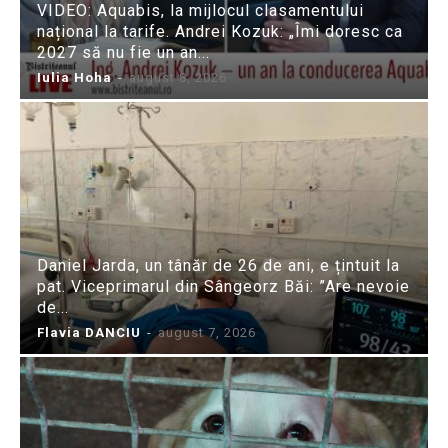
VIDEO: Aquabis, la mijlocul clasamentului
național la tarife. Andrei Kozuk: „Îmi doresc ca
2027 să nu fie un an...
Iulia Hoha
-
august 8, 2026
Daniel Jarda, un tânăr de 26 de ani, e țintuit la
pat. Viceprimarul din Sângeorz Băi: ”Are nevoie
de...
Flavia DANCIU
-
august 7, 2026