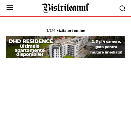
1.734 vizitatori online