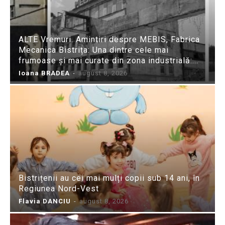
ALTE Vremuri. Amintiri despre MEBIS, Fabrica
Mecanica Bistrița: Una dintre cele mai
frumoase și mai curate din zona industrială:...
Ioana BRADEA
-
august 8, 2026
Bistrițenii au cei mai mulți copii sub 14 ani, în
Regiunea Nord-Vest
Flavia DANCIU
-
august 8, 2026