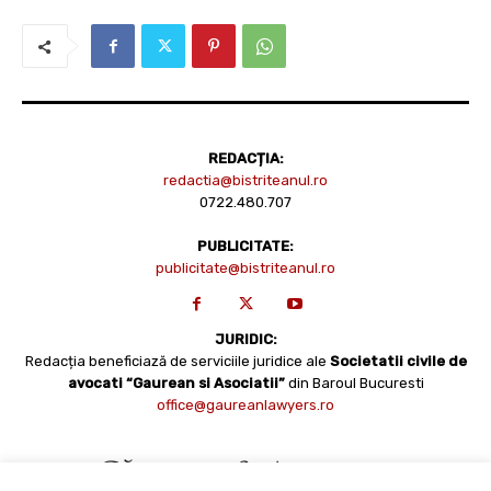
REDACȚIA:
redactia@bistriteanul.ro
0722.480.707
PUBLICITATE:
publicitate@bistriteanul.ro
JURIDIC:
Redacția beneficiază de serviciile juridice ale
Societatii civile de
avocati “Gaurean si Asociatii”
din Baroul Bucuresti
office@gaureanlawyers.ro