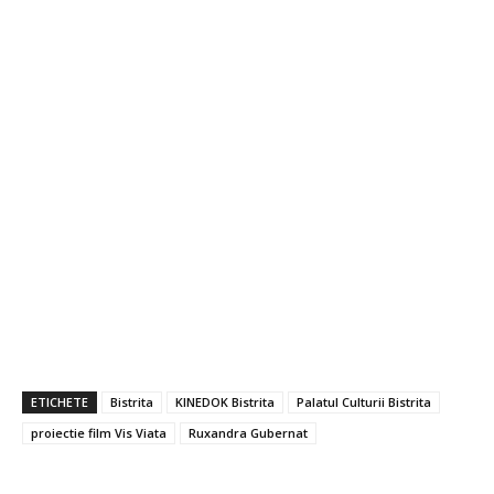
ETICHETE
Bistrita
KINEDOK Bistrita
Palatul Culturii Bistrita
proiectie film Vis Viata
Ruxandra Gubernat