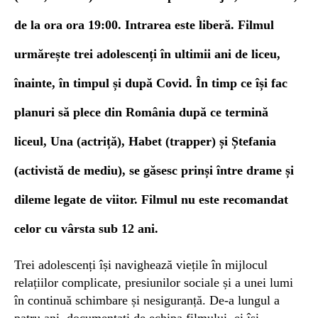
de la ora ora 19:00. Intrarea este liberă. Filmul
urmărește trei adolescenți în ultimii ani de liceu,
înainte, în timpul și după Covid. În timp ce își fac
planuri să plece din România după ce termină
liceul, Una
(
actriță
)
, Habet
(
trapper
)
și Ștefania
(
activistă de mediu
)
, se găsesc prinși între drame și
dileme legate de viitor.
F
ilm
ul
nu este recomandat
celor cu vârsta sub 12 ani.
Trei adolescenți își navighează viețile în mijlocul
relațiilor complicate, presiunilor sociale și a unei lumi
în continuă schimbare și nesiguranță. De-a lungul a