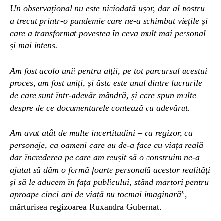
Un observațional nu este niciodată ușor, dar al nostru
a trecut printr-o pandemie care ne-a schimbat viețile și
care a transformat povestea în ceva mult mai personal
și mai intens.
Am fost acolo unii pentru alții, pe tot parcursul acestui
proces, am fost uniți, și ăsta este unul dintre lucrurile
de care sunt într-adevăr mândră, și care spun multe
despre de ce documentarele contează cu adevărat.
Am avut atât de multe incertitudini – ca regizor, ca
personaje, ca oameni care au de-a face cu viața reală –
dar încrederea pe care am reușit să o construim ne-a
ajutat să dăm o formă foarte personală acestor realități
și să le aducem în fața publicului, stând martori pentru
aproape cinci ani de viață nu tocmai imaginară
”,
mărturisea regizoarea Ruxandra Gubernat.