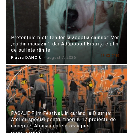
Pretențiile bistrițenilor la adopția câinilor: Vor
„ca din magazin”, dar Adăpostul Bistrița e plin
de suflete rănite
Flavia DANCIU
-
august 7, 2026
PASAJE Film Festival, în curând la Bistrița:
Atelier special pentru tineri & 12 proiecții de
excepție. Abonamentele s-au pus...