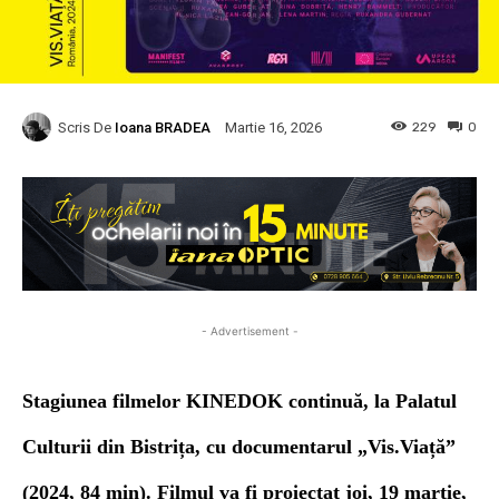
Scris De
Ioana BRADEA
229
0
Martie 16, 2026
- Advertisement -
Stagiunea filmelor KINEDOK continuă, la Palatul
Culturii din Bistrița, cu documentarul
„Vis.Viață”
(2024, 84 min). Filmul va fi proiectat joi, 19 martie,