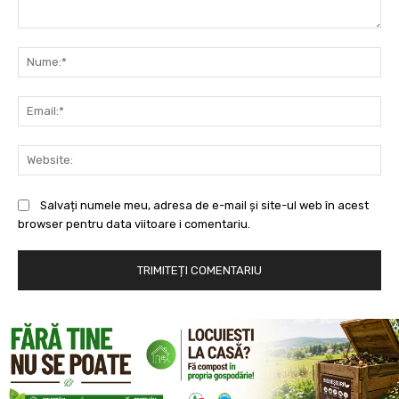
Comentariu:
Nu
Ema
Web
Salvați numele meu, adresa de e-mail și site-ul web în acest
browser pentru data viitoare i comentariu.