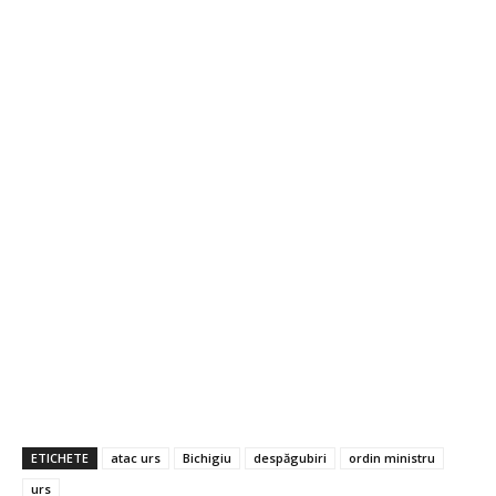
ETICHETE
atac urs
Bichigiu
despăgubiri
ordin ministru
urs