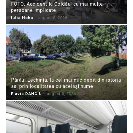
FOTO: Accident la Coldău, cu mai multe
persoane implicate
Iulia Hoha
-
august 6, 2026
Pârâul Lechința, la cel mai mic debit din istoria
sa, prin localitatea cu același nume
Flavia DANCIU
-
august 6, 2026