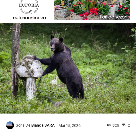
Scris De
Bianca SARA
825
2
Mai 15, 2026