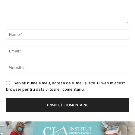
Comentariu:
Nu
Ema
Web
Salvați numele meu, adresa de e-mail și site-ul web în acest
browser pentru data viitoare i comentariu.