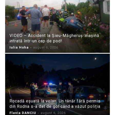
VIDEO – Accident la Șieu-Măgheruș: mașină
intrată într-un cap de pod!
Iulia Hoha
-
august 6, 2026
Rocadă eșuată la volan: Un tânăr fără permis
din Rodna s-a dat de gol când a văzut poliția
Flavia DANCIU
-
august 6, 2026