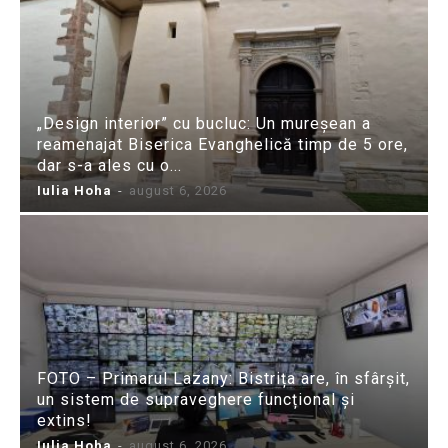
„Design interior” cu bucluc: Un mureșean a
reamenajat Biserica Evanghelică timp de 5 ore,
dar s-a ales cu o...
Iulia Hoha
-
august 6, 2026
FOTO – Primarul Lazany: Bistrița are, în sfârșit,
un sistem de supraveghere funcțional și
extins!
Iulia Hoha
-
august 6, 2026