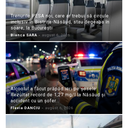
Trenurile PESA noi, care ar trebui să circule
inclusiv în Bistrița-Năsăud, stau degeaba în
soare, la București
Bianca SARA
-
august 6, 2026
Alcoolul a făcut prăpăd ieri pe șosele:
Rezultat record de 1,27 mg/l la Năsăud și
accident cu un șofer...
Flavia DANCIU
-
august 6, 2026