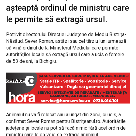
așteaptă ordinul de ministru care
le permite să extragă ursul.
Potrivit directorului Direcției Județene de Mediu Bistrița-
Năsăud, Sever Roman, astăzi sau cel târziu luni urmează
să vină ordinul de la Ministerul Mediului care permite
autorităților locale să extragă ursul care a ucis o femeie
de 53 de ani, la Bichigiu.
Animalul nu va fi relocat sau alungat din zonă, ci ucis, a
confirmat Sever Roman pentru Bistrițeanul.ro. Autoritățile
județene și locale nu pot să facă nimic fără acel ordin de
ministru care le dă voie să extragă animalul.