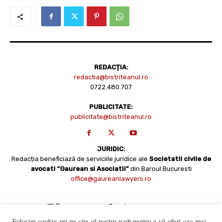
REDACȚIA:
redactia@bistriteanul.ro
0722.480.707
PUBLICITATE:
publicitate@bistriteanul.ro
JURIDIC:
Redacția beneficiază de serviciile juridice ale
Societatii civile de
avocati “Gaurean si Asociatii”
din Baroul Bucuresti
office@gaureanlawyers.ro
Folosim cookie-uri pe site-ul nostru web pentru a vă oferi cea mai