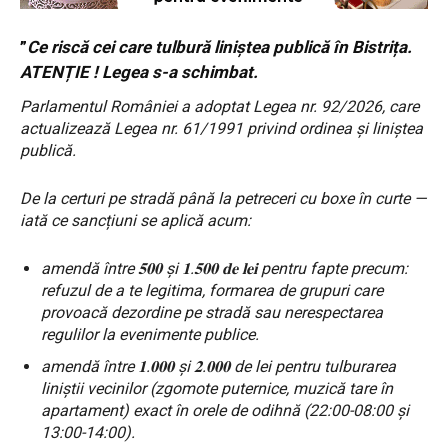
”
Ce riscă cei care tulbură liniștea publică în Bistrița.
ATENȚIE ! Legea s-a schimbat.
Parlamentul României a adoptat Legea nr. 92/2026, care
actualizează Legea nr. 61/1991 privind ordinea și liniștea
publică.
De la certuri pe stradă până la petreceri cu boxe în curte —
iată ce sancțiuni se aplică acum:
amendă între 𝟓𝟎𝟎 și 𝟏.𝟓𝟎𝟎 𝐝𝐞 𝐥𝐞𝐢 pentru fapte precum:
refuzul de a te legitima, formarea de grupuri care
provoacă dezordine pe stradă sau nerespectarea
regulilor la evenimente publice.
amendă între 𝟏.𝟎𝟎𝟎 și 𝟐.𝟎𝟎𝟎 de lei pentru tulburarea
liniștii vecinilor (zgomote puternice, muzică tare în
apartament) exact în orele de odihnă (22:00-08:00 și
13:00-14:00).