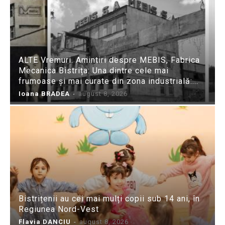
ALTE Vremuri. Amintiri despre MEBIS, Fabrica
Mecanica Bistrița: Una dintre cele mai
frumoase și mai curate din zona industrială:...
Ioana BRADEA
-
august 8, 2026
Bistrițenii au cei mai mulți copii sub 14 ani, în
Regiunea Nord-Vest
Flavia DANCIU
-
august 8, 2026