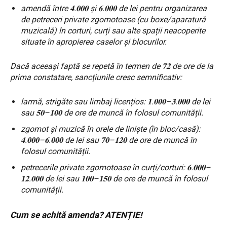
amendă între 𝟒.𝟎𝟎𝟎 și 𝟔.𝟎𝟎𝟎 de lei pentru organizarea
de petreceri private zgomotoase (cu boxe/aparatură
muzicală) în corturi, curți sau alte spații neacoperite
situate în apropierea caselor și blocurilor.
Dacă aceeași faptă se repetă în termen de 𝟕𝟐 de ore de la
prima constatare, sancțiunile cresc semnificativ:
larmă, strigăte sau limbaj licențios: 𝟏.𝟎𝟎𝟎–𝟑.𝟎𝟎𝟎 de lei
sau 𝟓𝟎–𝟏𝟎𝟎 de ore de muncă în folosul comunității.
zgomot și muzică în orele de liniște (în bloc/casă):
𝟒.𝟎𝟎𝟎–𝟔.𝟎𝟎𝟎 de lei sau 𝟕𝟎–𝟏𝟐𝟎 de ore de muncă în
folosul comunității.
petrecerile private zgomotoase în curți/corturi: 𝟔.𝟎𝟎𝟎–
𝟏𝟐.𝟎𝟎𝟎 de lei sau 𝟏𝟎𝟎–𝟏𝟓𝟎 de ore de muncă în folosul
comunității.
Cum se achită amenda? ATENȚIE!