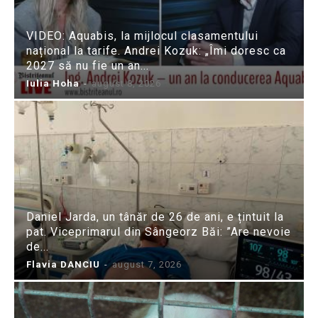
VIDEO: Aquabis, la mijlocul clasamentului
național la tarife. Andrei Kozuk: „Îmi doresc ca
2027 să nu fie un an...
Iulia Hoha
-
august 8, 2026
Daniel Jarda, un tânăr de 26 de ani, e țintuit la
pat. Viceprimarul din Sângeorz Băi: ”Are nevoie
de...
Flavia DANCIU
-
august 7, 2026