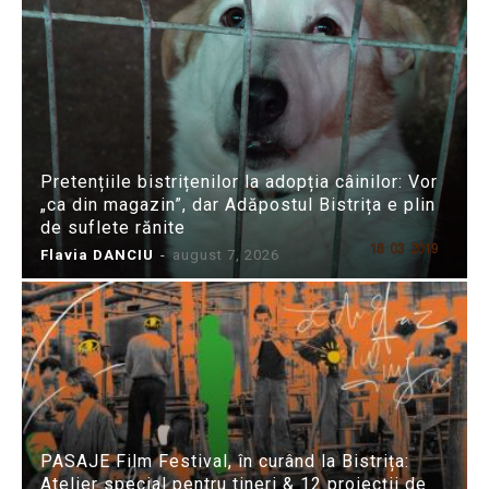
Pretențiile bistrițenilor la adopția câinilor: Vor
„ca din magazin”, dar Adăpostul Bistrița e plin
de suflete rănite
Flavia DANCIU
-
august 7, 2026
PASAJE Film Festival, în curând la Bistrița:
Atelier special pentru tineri & 12 proiecții de