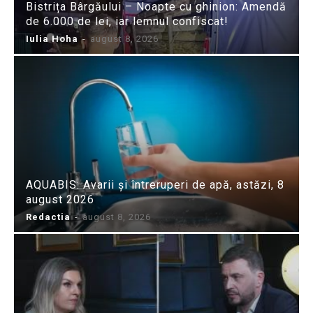
Bistrița Bârgăului – Noapte cu ghinion: Amendă
de 6.000 de lei, iar lemnul confiscat!
Iulia Hoha
-
august 8, 2026
AQUABIS: Avarii și întreruperi de apă, astăzi, 8
august 2026
Redactia
-
august 8, 2026