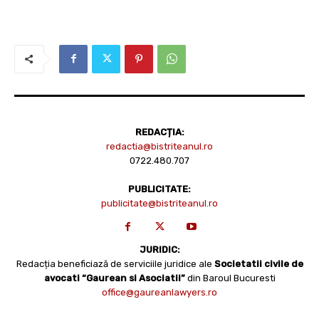
REDACȚIA:
redactia@bistriteanul.ro
0722.480.707
PUBLICITATE:
publicitate@bistriteanul.ro
JURIDIC:
Redacția beneficiază de serviciile juridice ale
Societatii civile de
avocati “Gaurean si Asociatii”
din Baroul Bucuresti
office@gaureanlawyers.ro