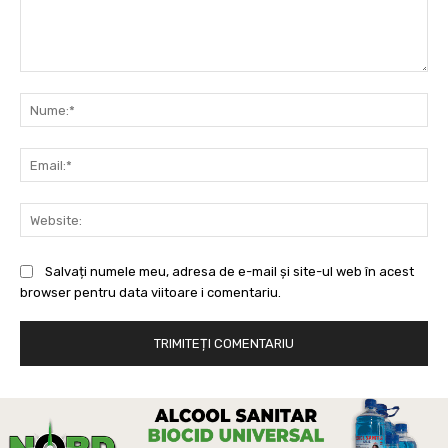
Comentariu:
Nu
Ema
Web
Salvați numele meu, adresa de e-mail și site-ul web în acest
browser pentru data viitoare i comentariu.