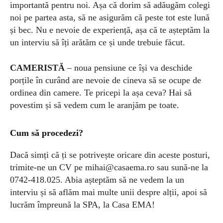
importantă pentru noi. Așa că dorim să adăugăm colegi
noi pe partea asta, să ne asigurăm că peste tot este lună
și bec. Nu e nevoie de experiență, așa că te așteptăm la
un interviu să îți arătăm ce și unde trebuie făcut.
CAMERISTĂ
– noua pensiune ce își va deschide
porțile în curând are nevoie de cineva să se ocupe de
ordinea din camere. Te pricepi la așa ceva? Hai să
povestim și să vedem cum le aranjăm pe toate.
Cum s
ă procedezi?
Dacă simți că ți se potrivește oricare din aceste posturi,
trimite-ne un CV pe
mihai@casaema.ro
sau sună-ne la
0742-418.025. Abia așteptăm să ne vedem la un
interviu și să aflăm mai multe unii despre alții, apoi să
lucrăm împreună la SPA, la Casa EMA!