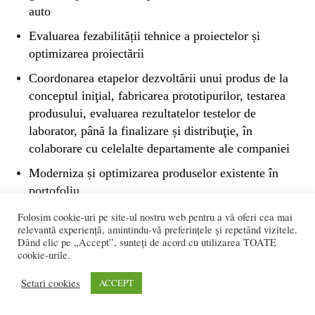
auto
Evaluarea fezabilității tehnice a proiectelor și
optimizarea proiectării
Coordonarea etapelor dezvoltării unui produs de la
conceptul iniţial, fabricarea prototipurilor, testarea
produsului, evaluarea rezultatelor testelor de
laborator, până la finalizare și distribuţie, în
colaborare cu celelalte departamente ale companiei
Moderniza și optimizarea produselor existente în
portofoliu
Planificare APQP și elaborare documente necesare
Folosim cookie-uri pe site-ul nostru web pentru a vă oferi cea mai
relevantă experiență, amintindu-vă preferințele și repetând vizitele.
de dezvoltare ale produselor în conformitate cu
Dând clic pe „Accept”, sunteți de acord cu utilizarea TOATE
cerințele și standardele specifice fiecărui client în
cookie-urile.
parte
Setari cookies
ACCEPT
Elaborare documentație constructivă a produselor
noi și a proiectului de execuție (desene 2D si 3D