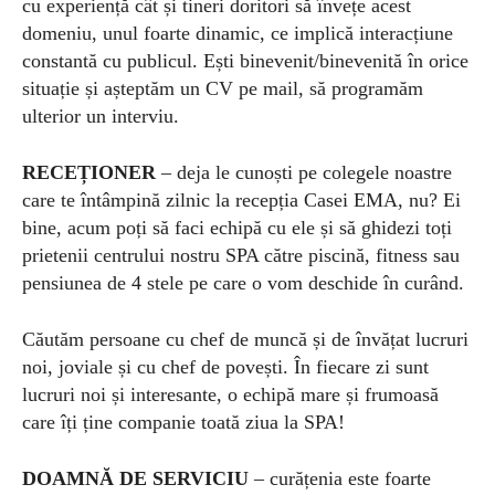
cu experiență cât și tineri doritori să învețe acest
domeniu, unul foarte dinamic, ce implică interacțiune
constantă cu publicul. Ești binevenit/binevenită în orice
situație și așteptăm un CV pe mail, să programăm
ulterior un interviu.
RECEȚIONER
– deja le cunoști pe colegele noastre
care te întâmpină zilnic la recepția Casei EMA, nu? Ei
bine, acum poți să faci echipă cu ele și să ghidezi toți
prietenii centrului nostru SPA către piscină, fitness sau
pensiunea de 4 stele pe care o vom deschide în curând.
Căutăm persoane cu chef de muncă și de învățat lucruri
noi, joviale și cu chef de povești. În fiecare zi sunt
lucruri noi și interesante, o echipă mare și frumoasă
care îți ține companie toată ziua la SPA!
DOAMNĂ DE SERVICIU
– curățenia este foarte