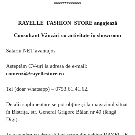
*************
RAYELLE FASHION STORE angajează
Consultant Vânzări cu activitate în showroom
Salariu NET avantajos
Așteptăm CV-uri la adresa de e-
mail:
comenzi@rayellestore.ro
Tel (doar whatsapp) – 0753.61.41.62.
Detalii suplimentare se pot obține și la magazinul situat
în Bistrița, str. General Grigore Bălan nr.40 (lângă
Digi).
Te așteptăm cu drag să faci parte din echipa RAYELLE