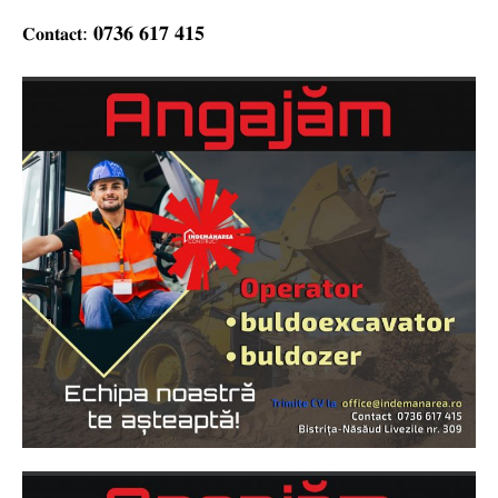
: 𝟎𝟕𝟑𝟔 𝟔𝟏𝟕 𝟒𝟏𝟓
𝐂𝐨𝐧𝐭𝐚𝐜𝐭