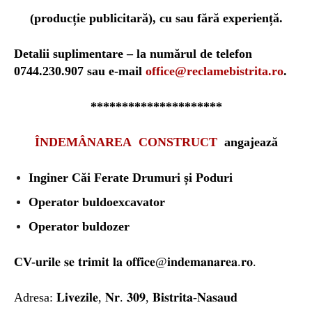
(producție publicitară), cu sau fără experiență.
Detalii suplimentare – la numărul de telefon
0744.230.907 sau e-mail
office@reclamebistrita.ro
.
*********************
ÎNDEMÂNAREA CONSTRUCT
angajează
Inginer Căi Ferate Drumuri și Poduri
O
perator buldoexcavator
Operator buldozer
CV-
𝐮𝐫𝐢𝐥𝐞 𝐬𝐞 𝐭𝐫𝐢𝐦𝐢𝐭 𝐥𝐚 𝐨𝐟𝐟𝐢𝐜𝐞@𝐢𝐧𝐝𝐞𝐦𝐚𝐧𝐚𝐫𝐞𝐚.𝐫𝐨.
Adresa:
𝐋𝐢𝐯𝐞𝐳𝐢𝐥𝐞, 𝐍𝐫. 𝟑𝟎𝟗, 𝐁𝐢𝐬𝐭𝐫𝐢𝐭𝐚-𝐍𝐚𝐬𝐚𝐮𝐝