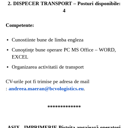
2. DISPECER TRANSPORT –
Posturi disponibile:
4
Competente:
Cunostiinte bune de limba engleza
Cunoştinţe bune operare PC MS Office – WORD,
EXCEL
Organizarea activitatii de transport
CV-urile pot fi trimise pe adresa de mail
:
andreea.maeran@bcvologistics.eu
.
*************
A
SIX IMPRIMERIE Bistrița ang
ajează operatori