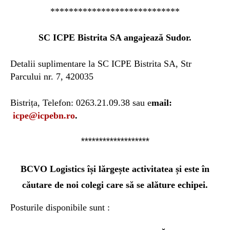
****************************
SC ICPE B
istrita
SA angajeaz
ă
Sudor.
Detalii suplimentare la
SC ICPE Bistrita SA, Str
Parcului nr. 7, 420035
Bistri
ț
a, Telefon: 0263.21.09.38
sau e
mail:
icpe@icpebn.ro
.
*******************
BCVO Logistics își lărgește activitatea și este în
căutare de noi colegi care să se alăture echipei.
Posturile disponibile sunt :