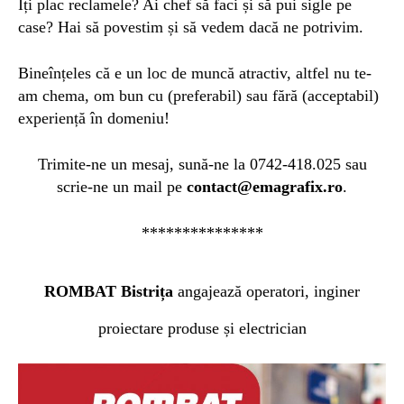
Îți plac reclamele? Ai chef să fa
c
i și să pui sigle pe
case? Hai să povestim și să vedem dacă ne potrivim.
Bineînțeles că e un loc de muncă atractiv, altfel nu te-
am chema, om bun cu (preferabil) sau fără (acceptabil)
experiență în domeniu!
Trimite-ne un mesaj, sună-ne la 0742-418.025 sau
scrie-ne un mail pe
contact@emagrafix.ro
.
***************
ROMBAT Bistrița
angajează operatori, inginer
proiectare produse și electrician