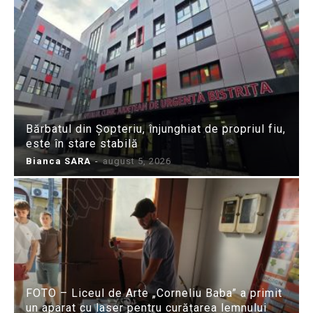
Bărbatul din Șopteriu, înjunghiat de propriul fiu,
este în stare stabilă
Bianca SARA
-
august 5, 2026
FOTO – Liceul de Arte „Corneliu Baba” a primit
un aparat cu laser pentru curățarea lemnului