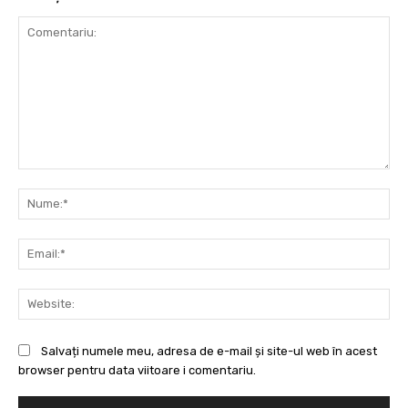
Comentariu:
Nu
Ema
Web
Salvați numele meu, adresa de e-mail și site-ul web în acest
browser pentru data viitoare i comentariu.