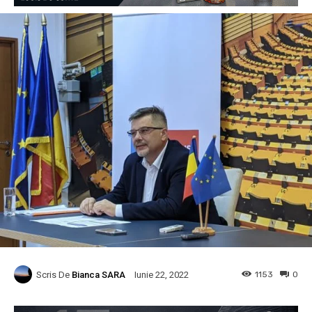
Scris De
Bianca SARA
1153
0
Iunie 22, 2022