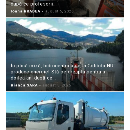
după ce profesorii...
Ioana BRADEA
-
august 5, 2026
În plină criză, hidrocentrala de la Colibița NU
produce energie! Stă pe dreapta pentru al
doilea an, după ce...
Bianca SARA
-
august 5, 2026