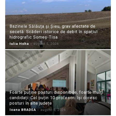
Bazinele Sălăuța și Șieu, grav afectate de
secetă: Scăderi istorice de debit în spațiul
hidrografic Someș-Tisa
Iulia Hoha
-
august 5, 2026
Foarte puține posturi disponibile, foarte mulți
candidați: Cel puțin 10 profesori își doresc
posturi în alte județe
Ioana BRADEA
-
august 5, 2026