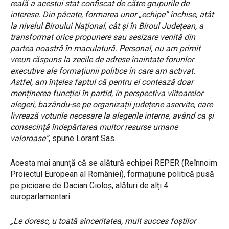
reală a acestui stat confiscat de către grupurile de
interese. Din păcate, formarea unor „echipe” închise, atât
la nivelul Biroului Național, cât și în Biroul Județean, a
transformat orice propunere sau sesizare venită din
partea noastră în maculatură. Personal, nu am primit
vreun răspuns la zecile de adrese înaintate forurilor
executive ale formațiunii politice în care am activat.
Astfel, am înțeles faptul că pentru ei contează doar
menținerea funcției în partid, în perspectiva viitoarelor
alegeri, bazându-se pe organizații județene aservite, care
livrează voturile necesare la alegerile interne, având ca și
consecință îndepărtarea multor resurse umane
valoroase”
, spune Lorant Sas.
Acesta mai anunță că se alătură echipei REPER (Reînnoim
Proiectul European al României), formațiune politică pusă
pe picioare de Dacian Cioloș, alături de alți 4
europarlamentari.
„Le doresc, u toată sinceritatea, mult succes foștilor