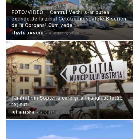
FOTO/VIDEO – Centrul Vechi s-ar putea
extinde de la zidul Cetății din spatele Bisericii
de la Coroana! Cum vede...
Flavia DANCIU
-
august 5, 2026
Tânărul din Șopteriu care și-a înjunghiat tatăl,
reținut!
Iulia Hoha
-
august 5, 2026