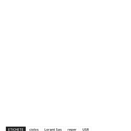
ETICHETE
ciolos
Lorant Sas
reper
USR