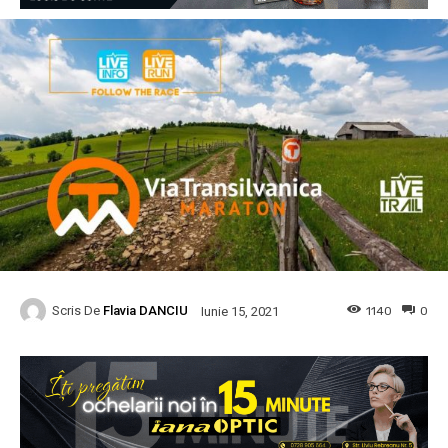
Scris De
Flavia DANCIU
1140
0
Iunie 15, 2021