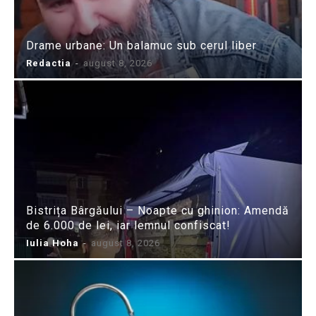
Drame urbane: Un balamuc sub cerul liber
Redactia
-
august 8, 2026
Bistrița Bârgăului – Noapte cu ghinion: Amendă
de 6.000 de lei, iar lemnul confiscat!
Iulia Hoha
-
august 8, 2026