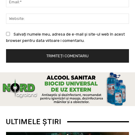
Web
Salvați numele meu, adresa de e-mail și site-ul web în acest
browser pentru data viitoare i comentariu.
ULTIMELE ȘTIRI