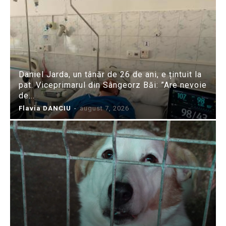
Daniel Jarda, un tânăr de 26 de ani, e țintuit la
pat. Viceprimarul din Sângeorz Băi: ”Are nevoie
de...
Flavia DANCIU
-
august 7, 2026