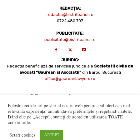
REDACȚIA:
redactia@bistriteanul.ro
0722.480.707
PUBLICITATE:
publicitate@bistriteanul.ro
JURIDIC:
Redacția beneficiază de serviciile juridice ale
Societatii civile de
avocati “Gaurean si Asociatii”
din Baroul Bucuresti
office@gaureanlawyers.ro
Folosim cookie-uri pe site-ul nostru web pentru a vă oferi cea mai
relevantă experiență, amintindu-vă preferințele și repetând vizitele.
Dând clic pe „Accept”, sunteți de acord cu utilizarea TOATE
cookie-urile.
Reproducerea totală sau parțială a materialelor este permisă
numai cu acordul expres al Bistriteanul.Ro. © Copyright 2008 -
Setari cookies
ACCEPT
2021 Bistrițeanul.ro