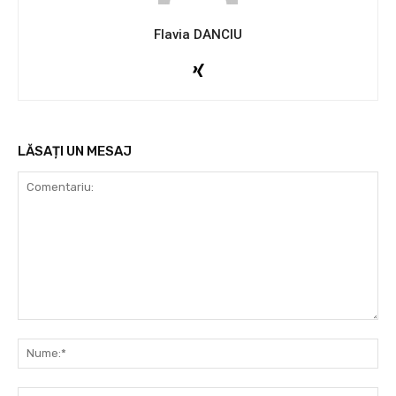
Flavia DANCIU
LĂSAȚI UN MESAJ
Comentariu:
Nu
Ema