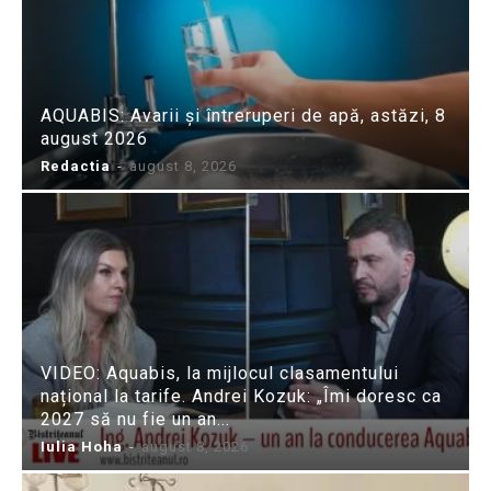
AQUABIS: Avarii și întreruperi de apă, astăzi, 8
august 2026
Redactia
-
august 8, 2026
VIDEO: Aquabis, la mijlocul clasamentului
național la tarife. Andrei Kozuk: „Îmi doresc ca
2027 să nu fie un an...
Iulia Hoha
-
august 8, 2026