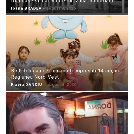
frumoase și mai curate din zona industrială:...
Ioana BRADEA
-
august 8, 2026
Bistrițenii au cei mai mulți copii sub 14 ani, în
Regiunea Nord-Vest
Flavia DANCIU
-
august 8, 2026