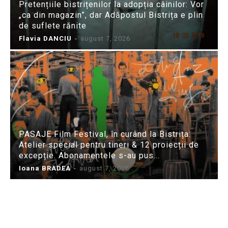
Pretențiile bistrițenilor la adopția câinilor: Vor
„ca din magazin”, dar Adăpostul Bistrița e plin
de suflete rănite
Flavia DANCIU
-
august 7, 2026
PASAJE Film Festival, în curând la Bistrița:
Atelier special pentru tineri & 12 proiecții de
excepție. Abonamentele s-au pus...
Ioana BRADEA
-
august 7, 2026