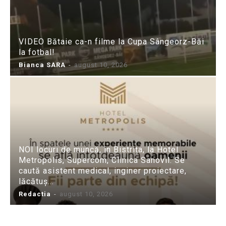
VIDEO Bătaie ca-n filme la Cupa Sângeorz-Băi
la fotbal!
Bianca SARA
-
august 10, 2026
NOI locuri de muncă, în Bistrița, la Hotel
Metropolis, Supercom, Clinica Sanovil. Se
caută asistent medical, inginer proiectare,
lăcătuș...
Redactia
-
august 10, 2026