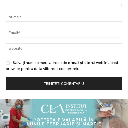
Comentariu:
Nu
Ema
Web
Salvați numele meu, adresa de e-mail și site-ul web în acest
browser pentru data viitoare i comentariu.