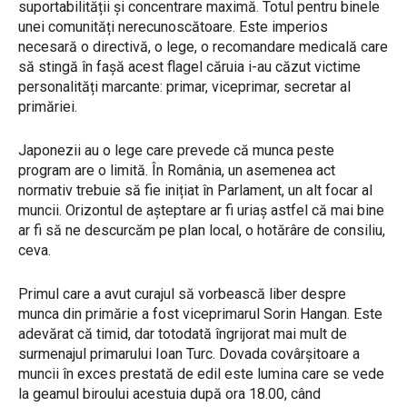
suportabilității și concentrare maximă. Totul pentru binele
unei comunități nerecunoscătoare. Este imperios
necesară o directivă, o lege, o recomandare medicală care
să stingă în fașă acest flagel căruia i-au căzut victime
personalități marcante: primar, viceprimar, secretar al
primăriei.
Japonezii au o lege care prevede că munca peste
program are o limită. În România, un asemenea act
normativ trebuie să fie inițiat în Parlament, un alt focar al
muncii. Orizontul de așteptare ar fi uriaș astfel că mai bine
ar fi să ne descurcăm pe plan local, o hotărâre de consiliu,
ceva.
Primul care a avut curajul să vorbească liber despre
munca din primărie a fost viceprimarul Sorin Hangan. Este
adevărat că timid, dar totodată îngrijorat mai mult de
surmenajul primarului Ioan Turc. Dovada covârșitoare a
muncii în exces prestată de edil este lumina care se vede
la geamul biroului acestuia după ora 18.00, când