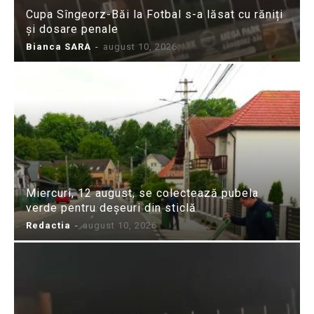
Cupa Sîngeorz-Băi la Fotbal s-a lăsat cu răniți
și dosare penale
Bianca SARA
-
august 10, 2026
Miercuri, 12 august, se colectează pubela
verde pentru deșeuri din sticlă
Redactia
-
august 10, 2026