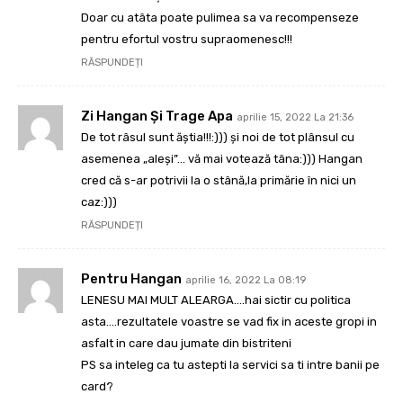
Doar cu atâta poate pulimea sa va recompenseze
pentru efortul vostru supraomenesc!!!
RĂSPUNDEȚI
Zi Hangan Și Trage Apa
aprilie 15, 2022 La 21:36
De tot râsul sunt ăștia!!!:))) și noi de tot plânsul cu
asemenea „aleși”… vă mai votează tâna:))) Hangan
cred că s-ar potrivii la o stână,la primărie în nici un
caz:)))
RĂSPUNDEȚI
Pentru Hangan
aprilie 16, 2022 La 08:19
LENESU MAI MULT ALEARGA….hai sictir cu politica
asta….rezultatele voastre se vad fix in aceste gropi in
asfalt in care dau jumate din bistriteni
PS sa inteleg ca tu astepti la servici sa ti intre banii pe
card?