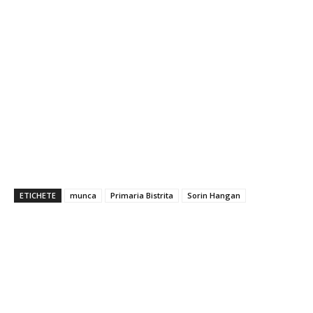
ETICHETE
munca
Primaria Bistrita
Sorin Hangan