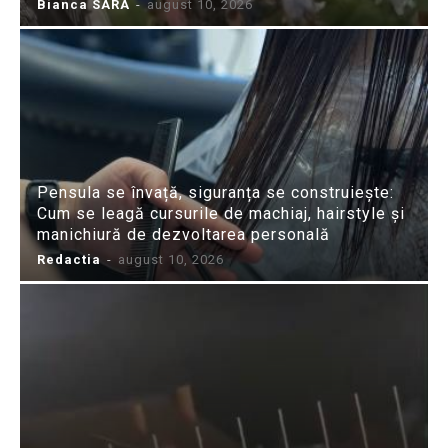
Bianca SARA
-
august 10, 2026
Pensula se învață, siguranța se construiește:
Cum se leagă cursurile de machiaj, hairstyle și
manichiură de dezvoltarea personală
Redactia
-
august 10, 2026