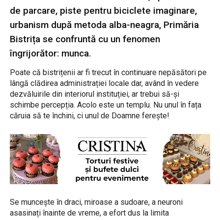
de parcare, piste pentru biciclete imaginare,
urbanism după metoda alba-neagra, Primăria
Bistrița se confruntă cu un fenomen
îngrijorător: munca.
Poate că bistrițenii ar fi trecut în continuare nepăsători pe
lângă clădirea administrației locale dar, având în vedere
dezvăluirile din interiorul instituției, ar trebui să-și
schimbe percepția. Acolo este un templu. Nu unul în fața
căruia să te închini, ci unul de Doamne ferește!
Se muncește în draci, miroase a sudoare, a neuroni
asasinați înainte de vreme, a efort dus la limita