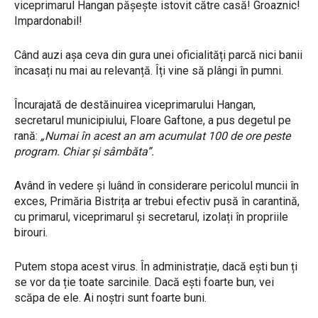
viceprimarul Hangan pășește istovit către casă! Groaznic!
Impardonabil!
Când auzi așa ceva din gura unei oficialități parcă nici banii
încasați nu mai au relevanță. Îți vine să plângi în pumni.
Încurajată de destăinuirea viceprimarului Hangan,
secretarul municipiului, Floare Gaftone, a pus degetul pe
rană:
„Numai în acest an am acumulat 100 de ore peste
program. Chiar și sâmbăta”.
Având în vedere și luând în considerare pericolul muncii în
exces, Primăria Bistrița ar trebui efectiv pusă în carantină,
cu primarul, viceprimarul și secretarul, izolați în propriile
birouri.
Putem stopa acest virus. În administrație, dacă ești bun ți
se vor da ție toate sarcinile. Dacă ești foarte bun, vei
scăpa de ele. Ai noștri sunt foarte buni.