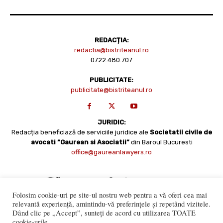
REDACȚIA:
redactia@bistriteanul.ro
0722.480.707
PUBLICITATE:
publicitate@bistriteanul.ro
JURIDIC:
Redacția beneficiază de serviciile juridice ale
Societatii civile de
avocati “Gaurean si Asociatii”
din Baroul Bucuresti
office@gaureanlawyers.ro
Folosim cookie-uri pe site-ul nostru web pentru a vă oferi cea mai
relevantă experiență, amintindu-vă preferințele și repetând vizitele.
Dând clic pe „Accept”, sunteți de acord cu utilizarea TOATE
cookie-urile.