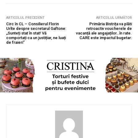
ARTICOLUL PRECEDENT
ARTICOLUL URMĂTOR
Circ în CL – Consilierul Florin
Primăria Bistrița va plăti
Urîte despre secretarul Gaftone:
retroactiv voucherele de
„Sunteți stat în stat! Vă
vacanță ale angajaților…în rate.
comportați ca un justițiar, ne luați
CARE este impactul bugetar:
de fraieri”