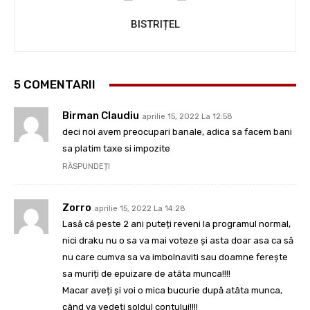
BISTRIȚEL
5 COMENTARII
Birman Claudiu
aprilie 15, 2022 La 12:58
deci noi avem preocupari banale, adica sa facem bani
sa platim taxe si impozite
RĂSPUNDEȚI
Zorro
aprilie 15, 2022 La 14:28
Lasă că peste 2 ani puteți reveni la programul normal,
nici draku nu o sa va mai voteze și asta doar asa ca să
nu care cumva sa va imbolnaviti sau doamne ferește
sa muriți de epuizare de atâta munca!!!!
Macar aveți și voi o mica bucurie după atâta munca,
când va vedeți soldul contului!!!!