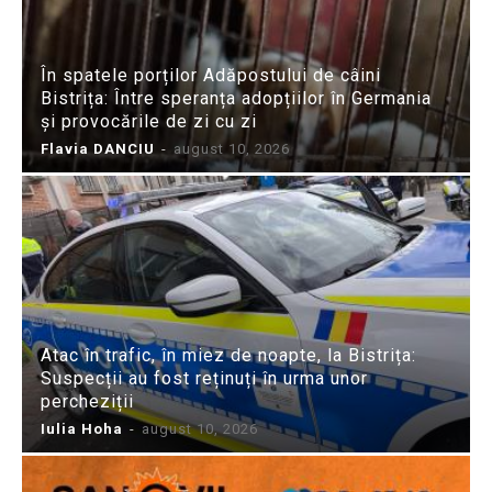
În spatele porților Adăpostului de câini
Bistrița: Între speranța adopțiilor în Germania
și provocările de zi cu zi
Flavia DANCIU
-
august 10, 2026
Atac în trafic, în miez de noapte, la Bistrița:
Suspecții au fost reținuți în urma unor
percheziții
Iulia Hoha
-
august 10, 2026