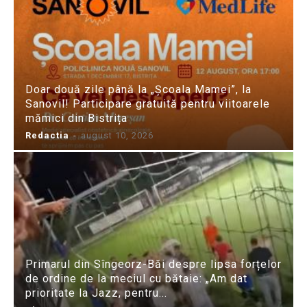
Doar două zile până la „Școala Mamei”, la
Sanovil! Participare gratuită pentru viitoarele
mămici din Bistrița
Redactia
-
august 10, 2026
Primarul din Sîngeorz-Băi despre lipsa forțelor
de ordine de la meciul cu bătaie: „Am dat
prioritate la Jazz, pentru...