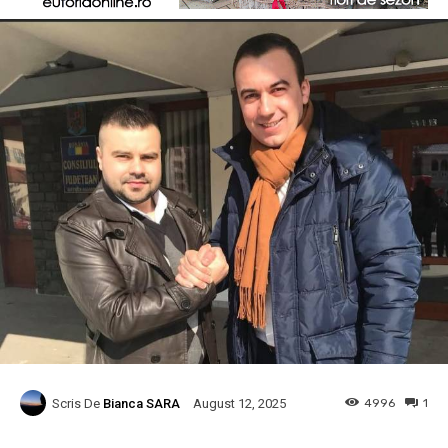
Scris De
Bianca SARA
4996
1
August 12, 2025