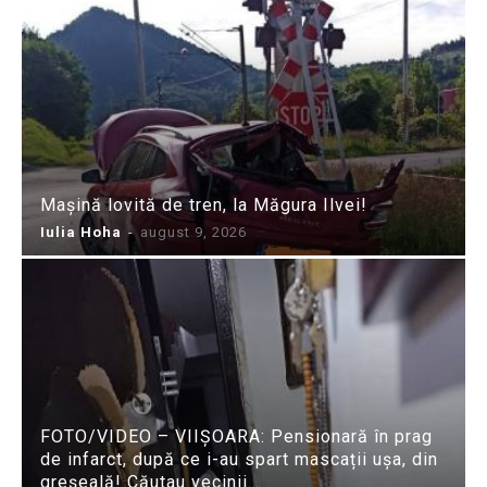
Mașină lovită de tren, la Măgura Ilvei!
Iulia Hoha
-
august 9, 2026
FOTO/VIDEO – VIIȘOARA: Pensionară în prag
de infarct, după ce i-au spart mascații ușa, din
greșeală! Căutau vecinii…