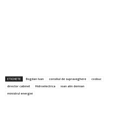
ETICHETE
Bogdan Ivan
consiliul de supraveghere
cosbuc
director cabinet
Hidroelectrica
ioan alin demian
ministrul energiei