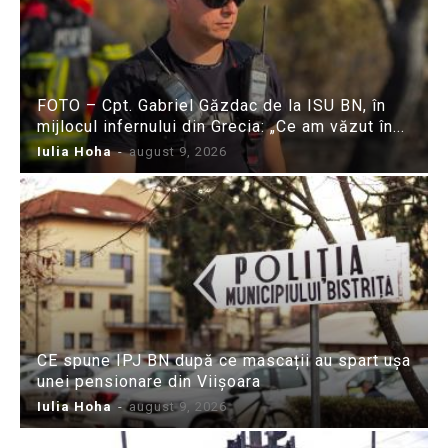
FOTO – Cpt. Gabriel Găzdac de la ISU BN, în
mijlocul infernului din Grecia: „Ce am văzut în...
Iulia Hoha
-
august 9, 2026
CE spune IPJ BN după ce mascații au spart ușa
unei pensionare din Viișoara
Iulia Hoha
-
august 9, 2026