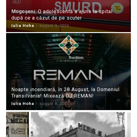
Mogoșeni: O adolescentă a ajuns la spital
după ce a căzut de pe scuter
Iulia Hoha
-
august 9, 2026
Noapte incendiară, în 28 August, la Domeniul
Transilvania! Mixează DJ REMAN!
Iulia Hoha
-
august 8, 2026