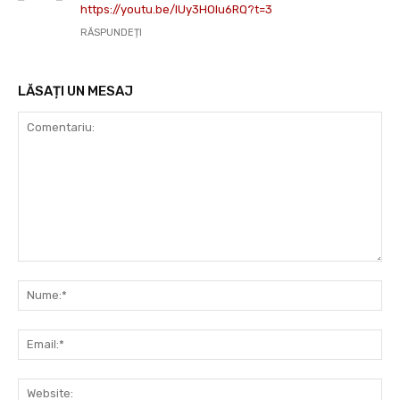
https://youtu.be/lUy3HOlu6RQ?t=3
RĂSPUNDEȚI
LĂSAȚI UN MESAJ
Comentariu:
Nu
Ema
Web