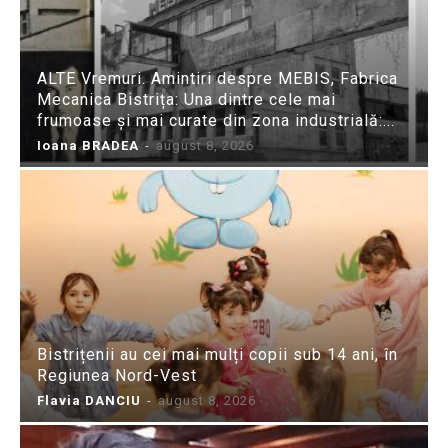
ALTE Vremuri. Amintiri despre MEBIS, Fabrica
Mecanica Bistrița: Una dintre cele mai
frumoase și mai curate din zona industrială:...
Ioana BRADEA
-
august 8, 2026
Bistrițenii au cei mai mulți copii sub 14 ani, în
Regiunea Nord-Vest
Flavia DANCIU
-
august 8, 2026