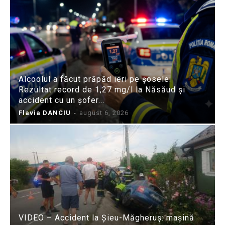
Alcoolul a făcut prăpăd ieri pe șosele:
Rezultat record de 1,27 mg/l la Năsăud și
accident cu un șofer...
Flavia DANCIU
-
august 6, 2026
VIDEO – Accident la Șieu-Măgheruș: mașină