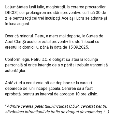
La jumătatea lunii iulie, magistrații, la cererea procurorilor
DIICOT, cer prelungirea arestării preventive cu încă 30 de
zile pentru toți cei trei inculpați. Același lucru se admite și
în luna august.
Doar că minorul, Petru, a mers mai departe, la Curtea de
Apel Cluj. Și acolo, arestul preventiv îi este înlocuit cu
arestul la domiciliu, până în data de 15.09.2025.
Conform legii, Petru D.C. e obligat să stea la locuința
personală și orice intenție de a o părăsi trebuie transmisă
autorităților.
Astăzi, el a cerut voie să se deplaseze la cursuri,
deoarece de luni începe școala. Cererea sa a fost
aprobată, pentru un interval de aproape 10 ore zilnic.
”
Admite cererea petentului-inculpat C.D.P., cercetat pentru
săvârşirea infracţiunii de trafic de droguri de mare risc, (…)