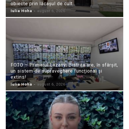
obiecte prin lăcașul de cult
Iulia Hoha
-
august 6, 2026
FOTO – Primarul Lazany: Bistrița are, în sfârșit,
un sistem de supraveghere funcțional și
extins!
Iulia Hoha
-
august 6, 2026