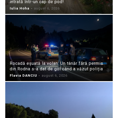
intrată într-un cap de pod!
Iulia Hoha
-
august 6, 2026
Rocadă eșuată la volan: Un tânăr fără permis
din Rodna s-a dat de gol când a văzut poliția
Flavia DANCIU
-
august 6, 2026