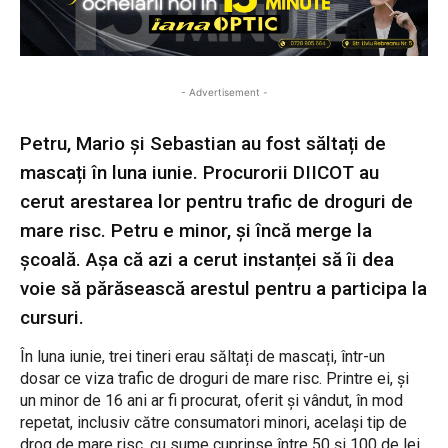
- Advertisement -
Petru, Mario și Sebastian au fost săltați de
mascați în luna iunie. Procurorii DIICOT au
cerut arestarea lor pentru trafic de droguri de
mare risc. Petru e minor, și încă merge la
școală. Așa că azi a cerut instanței să îi dea
voie să părăsească arestul pentru a participa la
cursuri.
În luna iunie, trei tineri erau săltați de mascați, într-un
dosar ce viza trafic de droguri de mare risc. Printre ei, și
un minor de 16 ani ar fi procurat, oferit și vândut, în mod
repetat, inclusiv către consumatori minori, același tip de
drog de mare risc, cu sume cuprinse între 50 și 100 de lei.