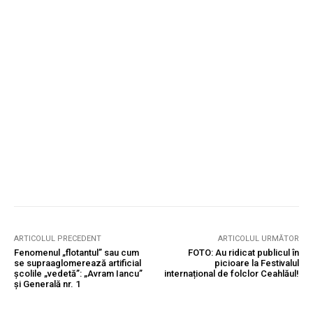
ARTICOLUL PRECEDENT
ARTICOLUL URMĂTOR
Fenomenul „flotantul” sau cum
FOTO: Au ridicat publicul în
se supraaglomerează artificial
picioare la Festivalul
școlile „vedetă”: „Avram Iancu”
internațional de folclor Ceahlăul!
și Generală nr. 1