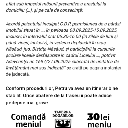
aflat sub imperiul măsurii preventive a arestului la
domiciliu (…), și pe cale de consecință:
Acordă petentului-inculpat C.D.P. permisiunea de a părăsi
imobilul situat în …, în perioada 08.09.2025-15.09.2025,
inclusiv, în intervalul orar 06.30-16.00 (în zilele de luni şi
până vineri, inclusiv), în vederea deplasării în oraş
Năsăud, jud. Bistriţa-Năsăud, şi participării la cursurile
şcolare liceale desfăşurate în cadrul Liceului …, potrivit
Adeverinţei nr. 1697/27.08.2025 eliberată de unitatea de
învăţământ mai sus indicată” s
e arată pe pagina instanței
de judecată.
Conform procedurilor, Petru va avea un itinerar bine
stabilit. Orice abatere de la traseu îi poate aduce
pedepse mai grave.