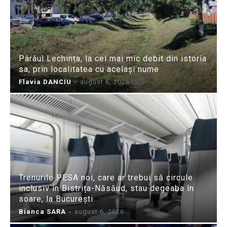
Pârâul Lechința, la cel mai mic debit din istoria
sa, prin localitatea cu același nume
Flavia DANCIU
-
august 6, 2026
Trenurile PESA noi, care ar trebui să circule
inclusiv în Bistrița-Năsăud, stau degeaba în
soare, la București
Bianca SARA
-
august 6, 2026