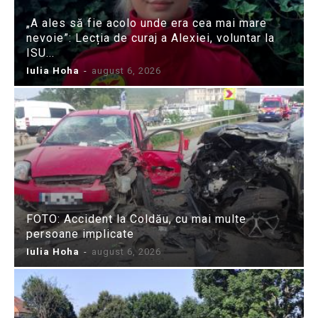
„A ales să fie acolo unde era cea mai mare
nevoie”: Lecția de curaj a Alexiei, voluntar la
ISU...
Iulia Hoha
-
august 6, 2026
FOTO: Accident la Coldău, cu mai multe
persoane implicate
Iulia Hoha
-
august 6, 2026