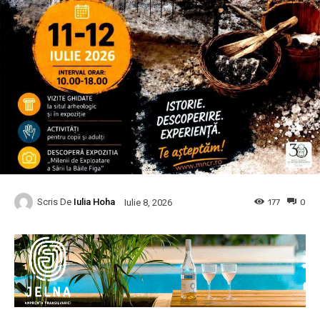
Scris De
Iulia Hoha
177
0
Iulie 8, 2026