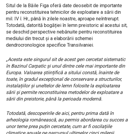
Situl de la Băile Figa oferă date deosebit de importante
pentru reconstituirea tehnicilor de exploatare a sării din
mil. IV î. Hr., până în zilele noastre, aproape neîntrerupt.
Totodată, datorită bogăției în lemn preistoric al acestui sit,
se deschid perspective nebănuite pentru reconstituirea
mediului din trecut și a elaborării schemei
dendrocronologice specifice Transilvaniei.
„Acesta este singurul sit de acest gen cercetat sistematic
în Bazinul Carpatic și unul dintre cele mai importante din
Europa. Valoarea științifică a sitului constă, înainte de
toate, în gradul excepțional de conservare a structurilor,
instalațiilor și uneltelor de lemn folosite la exploatarea
sării și permite reconstituirea metodelor de exploatare a
sării din preistorie, până la perioada modernă.
Totodată, descoperirile de aici, pentru prima dată în
arheologia românească, au permis abordarea cu succes a
unor teme prea puțin cercetate, cum ar fi oscilațiile
climatice anuale pe parcursul ultimelor cinci milenii,