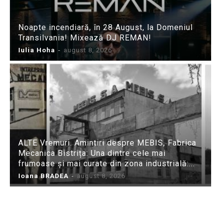
Noapte incendiară, în 28 August, la Domeniul
Transilvania! Mixează DJ REMAN!
Iulia Hoha
-
august 8, 2026
ALTE Vremuri. Amintiri despre MEBIS, Fabrica
Mecanica Bistrița: Una dintre cele mai
frumoase și mai curate din zona industrială:...
Ioana BRADEA
-
august 8, 2026