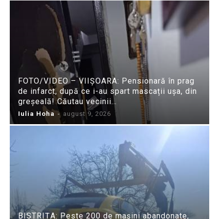
FOTO/VIDEO – VIIȘOARA: Pensionară în prag
de infarct, după ce i-au spart mascații ușa, din
greșeală! Căutau vecinii…
Iulia Hoha
-
august 9, 2026
BISTRIȚA: Peste 200 de mașini abandonate,