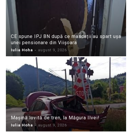
CE spune IPJ BN după ce mascații au spart ușa
unei pensionare din Viișoara
Iulia Hoha
-
august 9, 2026
Mașină lovită de tren, la Măgura Ilvei!
Iulia Hoha
-
august 9, 2026