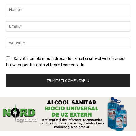
Comentariu:
Nu
Ema
Web
Salvați numele meu, adresa de e-mail și site-ul web în acest
browser pentru data viitoare i comentariu.