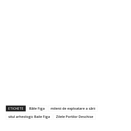
ETICHETE
Băile Figa
milenii de exploatare a sării
situl arheologic Baile Figa
Zilele Portilor Deschise