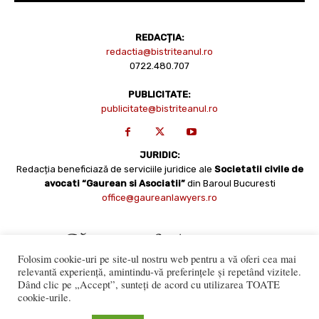
REDACȚIA:
redactia@bistriteanul.ro
0722.480.707
PUBLICITATE:
publicitate@bistriteanul.ro
JURIDIC:
Redacția beneficiază de serviciile juridice ale
Societatii civile de
avocati “Gaurean si Asociatii”
din Baroul Bucuresti
office@gaureanlawyers.ro
Folosim cookie-uri pe site-ul nostru web pentru a vă oferi cea mai
relevantă experiență, amintindu-vă preferințele și repetând vizitele.
Dând clic pe „Accept”, sunteți de acord cu utilizarea TOATE
cookie-urile.
Reproducerea totală sau parțială a materialelor este permisă