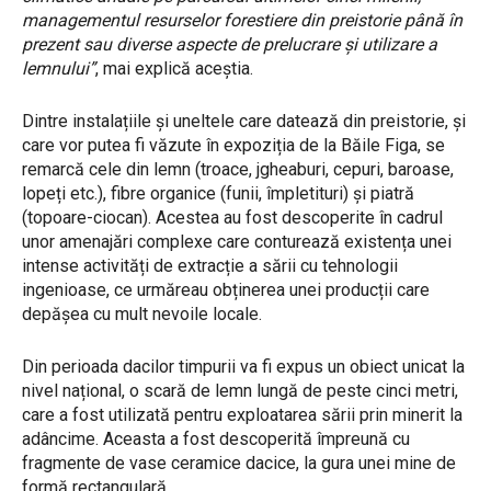
managementul resurselor forestiere din preistorie până în
prezent sau diverse aspecte de prelucrare și utilizare a
lemnului”
, mai explică aceștia.
Dintre instalațiile și uneltele care datează din preistorie, și
care vor putea fi văzute în expoziția de la Băile Figa, se
remarcă cele din lemn (troace, jgheaburi, cepuri, baroase,
lopeți etc.), fibre organice (funii, împletituri) și piatră
(topoare-ciocan). Acestea au fost descoperite în cadrul
unor amenajări complexe care conturează existența unei
intense activități de extracție a sării cu tehnologii
ingenioase, ce urmăreau obținerea unei producții care
depășea cu mult nevoile locale.
Din perioada dacilor timpurii va fi expus un obiect unicat la
nivel național, o scară de lemn lungă de peste cinci metri,
care a fost utilizată pentru exploatarea sării prin minerit la
adâncime. Aceasta a fost descoperită împreună cu
fragmente de vase ceramice dacice, la gura unei mine de
formă rectangulară.