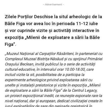
- Advertisement -
Zilele Porților Deschise la situl arheologic de la
Băile Figa vor avea loc în perioada 11-12 iulie
și vor cuprinde vizite și activități interactive în
expoziția „Milenii de exploatare a sării la Băile
Figa”.
„Muzeul Național al Carpaților Răsăriteni, în parteneriat cu
Complexul Muzeal Bistrița-Năsăud și cu sprijinul Primăriei
Orașului Beclean, invită publicul la o serie de activități
cultural-educative, în intervalul orar 10.00-18.00, care
includ vizite la sit, posibilitatea de a participa la
experimente arheologice privind exploatarea sării cu
unelte și instalații preistorice și vizite în expoziția „Milenii
de exploatare a sării la Băile Figa” de la Centrul Legacy,
un proiect expozițional inedit, ce reunește exponate rare la
nivel național, dar și european, dedicat civilizației create în
jurul exploatărilor de sare din perioada preistorică în