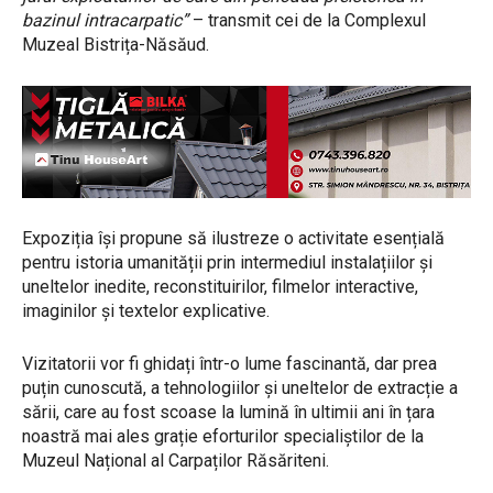
bazinul intracarpatic”
– transmit cei de la Complexul
Muzeal Bistrița-Năsăud.
Expoziția își propune să ilustreze o activitate esențială
pentru istoria umanității prin intermediul instalațiilor și
uneltelor inedite, reconstituirilor, filmelor interactive,
imaginilor și textelor explicative.
Vizitatorii vor fi ghidați într-o lume fascinantă, dar prea
puțin cunoscută, a tehnologiilor și uneltelor de extracție a
sării, care au fost scoase la lumină în ultimii ani în țara
noastră mai ales grație eforturilor specialiștilor de la
Muzeul Național al Carpaților Răsăriteni.