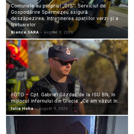
Comunele au propriul „DIS”: Serviciul de
Gospodărire Spermezeu asigură
deszăpezirea, întreținerea spațiilor verzi și a
trotuarelor
Bianca SARA
-
august 9, 2026
FOTO – Cpt. Gabriel Găzdac de la ISU BN, în
mijlocul infernului din Grecia: „Ce am văzut în...
Iulia Hoha
-
august 9, 2026