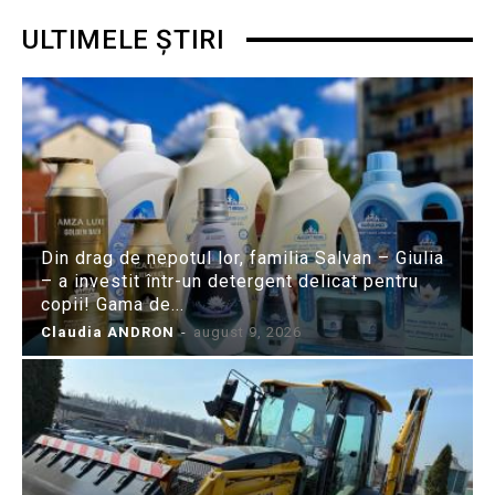
ULTIMELE ȘTIRI
Din drag de nepotul lor, familia Salvan – Giulia
– a investit într-un detergent delicat pentru
copii! Gama de...
Claudia ANDRON
-
august 9, 2026