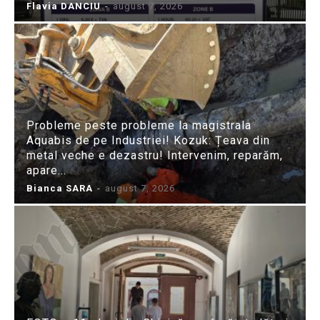
Flavia DANCIU
-
august 7, 2026
Probleme peste probleme la magistrala
Aquabis de pe Industriei! Kozuk: Țeava din
metal veche e dezastru! Intervenim, reparăm,
apare...
Bianca SARA
-
august 7, 2026