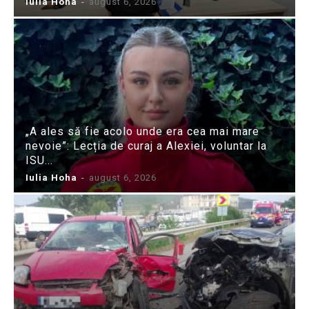
Iulia Hoha
-
august 6, 2026
„A ales să fie acolo unde era cea mai mare
nevoie”: Lecția de curaj a Alexiei, voluntar la
ISU...
Iulia Hoha
-
august 6, 2026