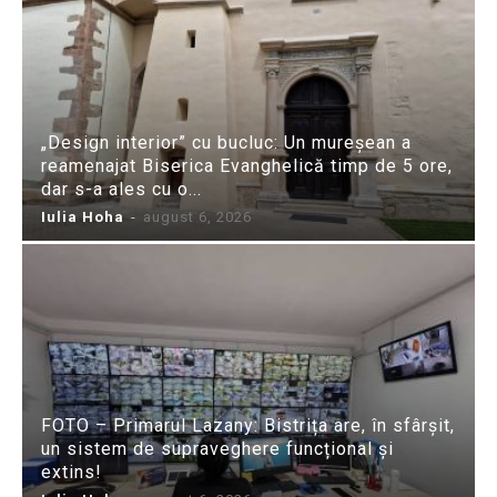
„Design interior” cu bucluc: Un mureșean a
reamenajat Biserica Evanghelică timp de 5 ore,
dar s-a ales cu o...
Iulia Hoha
-
august 6, 2026
FOTO – Primarul Lazany: Bistrița are, în sfârșit,
un sistem de supraveghere funcțional și
extins!