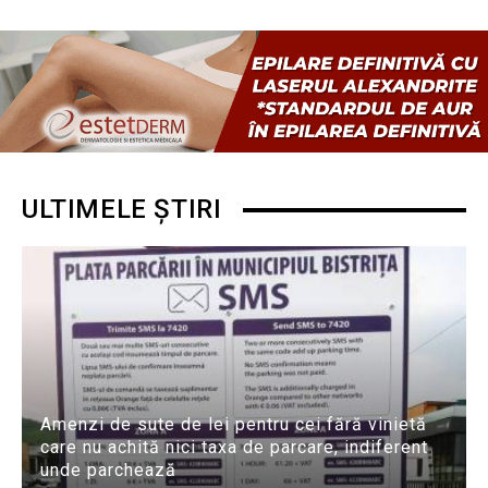
ULTIMELE ȘTIRI
Amenzi de sute de lei pentru cei fără vinietă
care nu achită nici taxa de parcare, indiferent
unde parchează