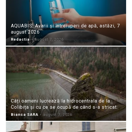
AQUABIS: Avarii și întreruperi de apă, astăzi, 7
august 2026
Redactia
-
august 7, 2026
Câți oameni lucrează la hidrocentrala de la
Colibița și cu ce se ocupă de când s-a stricat:
Bianca SARA
-
august 7, 2026