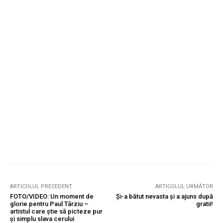
ARTICOLUL PRECEDENT
ARTICOLUL URMĂTOR
FOTO/VIDEO: Un moment de
Și-a bătut nevasta și a ajuns după
glorie pentru Paul Târziu –
gratii!
artistul care știe să picteze pur
și simplu slava cerului