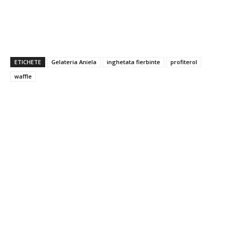
ETICHETE
Gelateria Aniela
inghetata fierbinte
profiterol
waffle