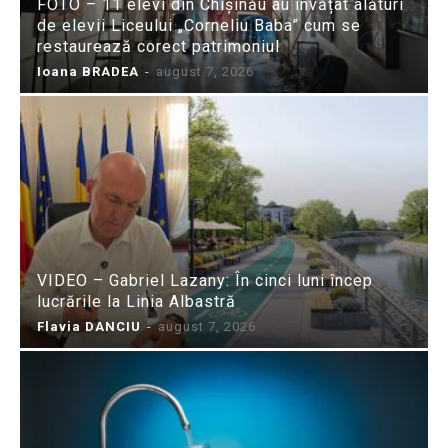
FOTO – 11 elevi din Chișinău au învățat alături
de elevii Liceului „Corneliu Baba” cum se
restaurează corect patrimoniul
Ioana BRADEA
-
august 7, 2026
VIDEO – Gabriel Lazany: În cinci luni încep
lucrările la Linia Albastră
Flavia DANCIU
-
august 7, 2026