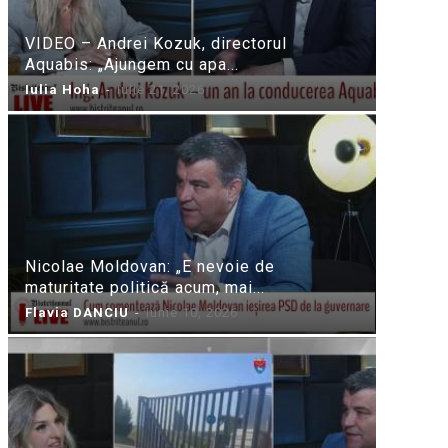
VIDEO – Andrei Kozuk, directorul
Aquabis: „Ajungem cu apa...
Iulia Hoha
-
iulie 21, 2026
Nicolae Moldovan: „E nevoie de
maturitate politică acum, mai...
Flavia DANCIU
-
iunie 10, 2026