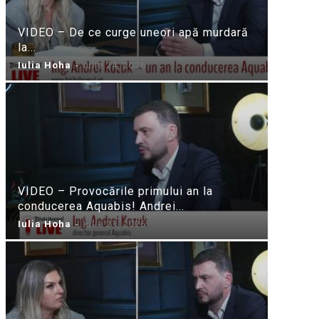
VIDEO – De ce curge uneori apă murdară
la...
Iulia Hoha
-
iulie 24, 2026
VIDEO – Provocările primului an la
conducerea Aquabis! Andrei...
Iulia Hoha
-
iulie 21, 2026