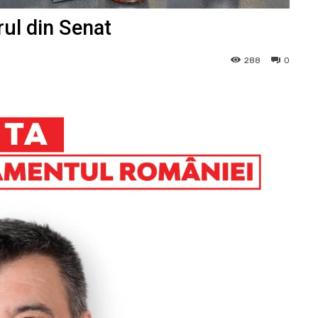
l din Senat
288
0