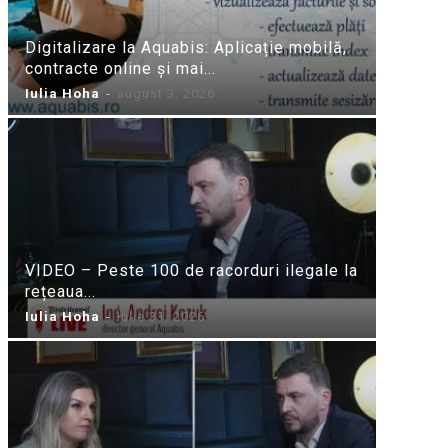
Digitalizare la Aquabis: Aplicație mobilă,
contracte online și mai...
Iulia Hoha
-
august 3, 2026
VIDEO – Peste 100 de racorduri ilegale la
rețeaua...
Iulia Hoha
-
iulie 31, 2026