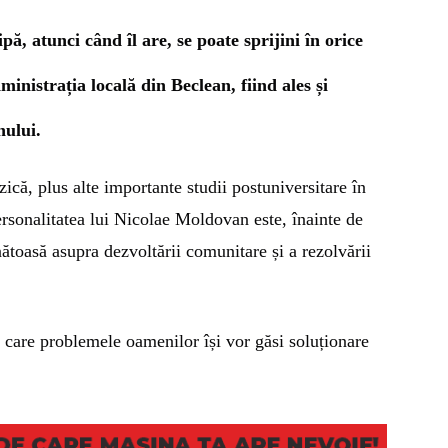
ă, atunci când îl are, se poate sprijini în orice
inistrația locală din Beclean, fiind ales și
nului.
zică, plus alte importante studii postuniversitare în
ersonalitatea lui Nicolae Moldovan este, înainte de
nătoasă asupra dezvoltării comunitare și a rezolvării
n care problemele oamenilor își vor găsi soluționare