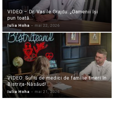
VIDEO – Dr. Vasile Grajdu: „Oamenii își
pun toată...
Iulia Hoha
-
mai 22, 2026
VIDEO: Suflu de medici de familie tineri în
Bistrița-Năsăud!...
Iulia Hoha
-
mai 21, 2026