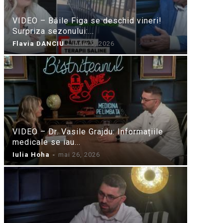
VIDEO – Băile Figa se deschid vineri!
Surpriza sezonului:...
Flavia DANCIU
-
iunie 9, 2026
VIDEO – Dr. Vasile Grajdu: Informațiile
medicale se iau...
Iulia Hoha
-
mai 26, 2026