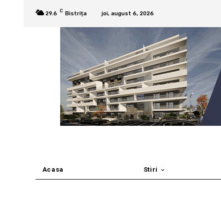
C
29.6
Bistrița
joi, august 6, 2026
Acasa
Stiri