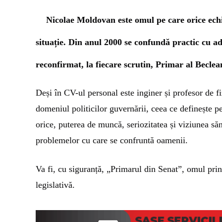
Nicolae Moldovan este omul pe care orice echip
situație. Din anul 2000 se confundă practic cu adm
reconfirmat, la fiecare scrutin, Primar al Beclea
Deși în CV-ul personal este inginer și profesor de fi
domeniul politicilor guvernării, ceea ce definește p
orice, puterea de muncă, seriozitatea și viziunea să
problemelor cu care se confruntă oamenii.
Va fi, cu siguranță, „Primarul din Senat”, omul pri
legislativă.