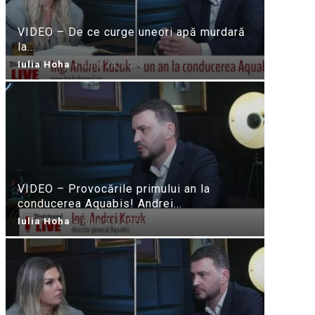
VIDEO – De ce curge uneori apă murdară
la...
Iulia Hoha
-
iulie 24, 2026
VIDEO – Provocările primului an la
conducerea Aquabis! Andrei...
Iulia Hoha
-
iulie 21, 2026