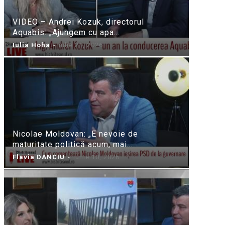
VIDEO – Andrei Kozuk, directorul
Aquabis: „Ajungem cu apa...
Iulia Hoha
-
iulie 21, 2026
Nicolae Moldovan: „E nevoie de
maturitate politică acum, mai...
Flavia DANCIU
-
iunie 10, 2026