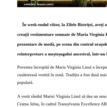
În week-endul viitor, la Zilele Bistriței, aveți
creații vestimentare semnate de
Maria Virginia L
prezentare de modă, pe scena din centrul orașu
reinterpretare a meșteșugului ancestral,
î
ntr-un
Povestea încropită de Maria Virginia Linul a început
cusătoreasă vestită în zonă. Tradiția a fost dusă mai
populară.
A venit rândul Mariei Virginia Linul să dea un sens n
Crama Jelna, în cadrul
T
ransylvania Excellence A