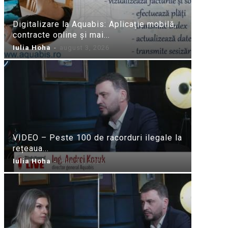
Digitalizare la Aquabis: Aplicație mobilă,
contracte online și mai...
Iulia Hoha
-
august 3, 2026
VIDEO – Peste 100 de racorduri ilegale la
rețeaua...
Iulia Hoha
-
iulie 31, 2026