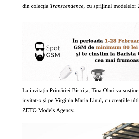
din colecția
Transcendence
,
cu sprijinul modelelo
La invitația Primăriei Bistrița, Tina Olari va susține
invitat-o și pe Virginia Maria Linul, cu creațiile ul
ZETO Models Agency.