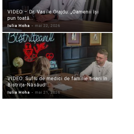
VIDEO – Dr. Vasile Grajdu: „Oamenii își
pun toată...
Iulia Hoha
-
mai 22, 2026
VIDEO: Suflu de medici de familie tineri în
Bistrița-Năsăud!...
Iulia Hoha
-
mai 21, 2026