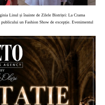
ginia Linul și înainte de Zilele Bistriței: La Crama
 publicului un Fashion Show de excepție.
Evenimentul