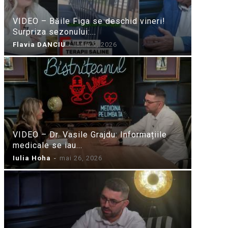
VIDEO – Băile Figa se deschid vineri!
Surpriza sezonului:...
Flavia DANCIU
-
iunie 9, 2026
VIDEO – Dr. Vasile Grajdu: Informațiile
medicale se iau...
Iulia Hoha
-
mai 26, 2026