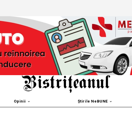
Opinii
Știrile NeBUNE