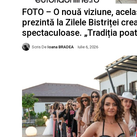
FOTO – O nouă viziune, același
prezintă la Zilele Bistriței cr
spectaculoase. „Tradiția poat
Scris De
Ioana BRADEA
Iulie 6, 2026