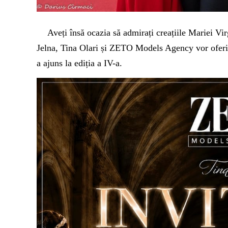
Aveți însă ocazia să admirați creațiile Mariei Vir
Jelna, Tina Olari și ZETO Models Agency vor oferi
a ajuns la ediția a IV-a.