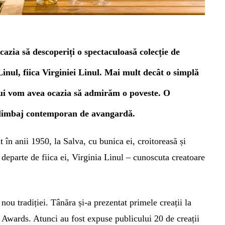
 ocazia
să descoperiți o spectaculoasă colecție de
inul, fiica Virginiei Linul. Mai mult decât o simplă
lui vom avea ocazia să admirăm o poveste. O
 limbaj contemporan de avangardă.
 în anii 1950, la Salva, cu bunica ei, croitoreasă și
 departe de fiica ei, Virginia Linul – cunoscuta creatoare
ou tradiției. Tânăra și-a prezentat primele creații la
R Awards.
Atunci au fost expuse publicului 20 de creații