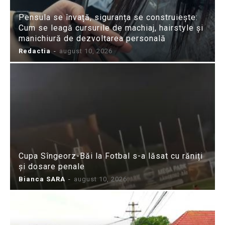
Pensula se învață, siguranța se construiește:
Cum se leagă cursurile de machiaj, hairstyle și
manichiură de dezvoltarea personală
Redactia
-
august 10, 2026
Cupa Sîngeorz-Băi la Fotbal s-a lăsat cu răniți
și dosare penale
Bianca SARA
-
august 10, 2026