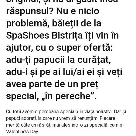
răspunsul? Nu e nicio
problemă, băieții de la
SpaShoes Bistrița îți vin în
ajutor, cu o super ofertă:
adu-ți papucii la curățat,
adu-i și pe ai lui/ai ei și veți
avea parte de un preț
special, „în pereche”.
Cu toții avem o persoană specială în viața noastră. Dar și
papuci adorați, la care nu vrem să renunțăm. Fiecare
merită câte un răsfăț, mai ales într-o zi specială, cum e
Valentine’s Day.