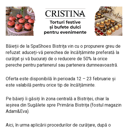
Băieții de la SpaShoes Bistrița vin cu o propunere greu de
refuzat: aduceți-vă perechea de încălțăminte preferată la
curățat și vă bucurați de o reducere de 50% la orice
pereche pentru partenerul sau partenera dumneavoastră.
Oferta este disponibilă în perioada 12 – 23 februarie și
este valabilă pentru orice tip de încălțăminte.
Pe băieți îi găsiți în zona centrală a Bistriței, chiar la
ieșirea din Sugălete spre Primăria Bistrița (fostul magazin
Adam&Eva).
Aici, în urma aplicării procedurilor de curățare, după o