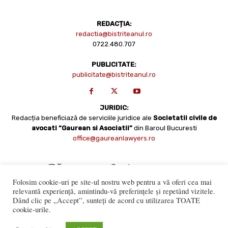
REDACȚIA:
redactia@bistriteanul.ro
0722.480.707
PUBLICITATE:
publicitate@bistriteanul.ro
JURIDIC:
Redacția beneficiază de serviciile juridice ale
Societatii civile de
avocati “Gaurean si Asociatii”
din Baroul Bucuresti
office@gaureanlawyers.ro
Folosim cookie-uri pe site-ul nostru web pentru a vă oferi cea mai
relevantă experiență, amintindu-vă preferințele și repetând vizitele.
Dând clic pe „Accept”, sunteți de acord cu utilizarea TOATE
cookie-urile.
Reproducerea totală sau parțială a materialelor este permisă
numai cu acordul expres al Bistriteanul.Ro. © Copyright 2008 -