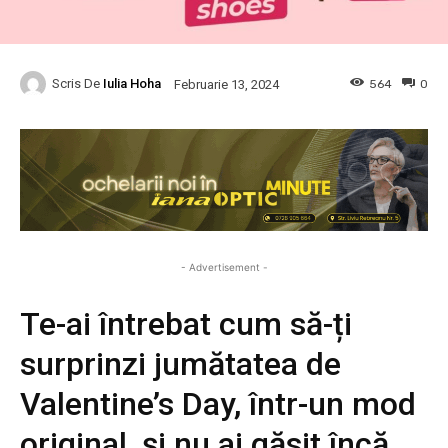
Scris De
Iulia Hoha
564
0
Februarie 13, 2024
- Advertisement -
Te-ai întrebat cum să-ți
surprinzi jumătatea de
Valentine’s Day, într-un mod
original, și nu ai găsit încă