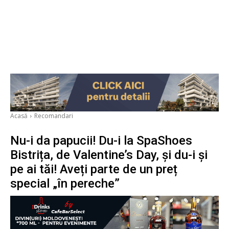
Acasă
Recomandari
Nu-i da papucii! Du-i la SpaShoes
Bistrița, de Valentine’s Day, și du-i și
pe ai tăi! Aveți parte de un preț
special „în pereche”