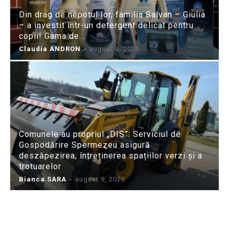
Din drag de nepotul lor, familia Salvan – Giulia
– a investit într-un detergent delicat pentru
copii! Gama de...
Claudia ANDRON
-
august 9, 2026
Comunele au propriul „DIS”: Serviciul de
Gospodărire Spermezeu asigură
deszăpezirea, întreținerea spațiilor verzi și a
trotuarelor
Bianca SARA
-
august 9, 2026