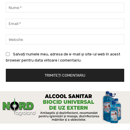
Nu
Ema
Web
Salvați numele meu, adresa de e-mail și site-ul web în acest
browser pentru data viitoare i comentariu.