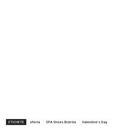
ETICHETE
oferta
SPA Shoes Bistrita
Valentine's Day