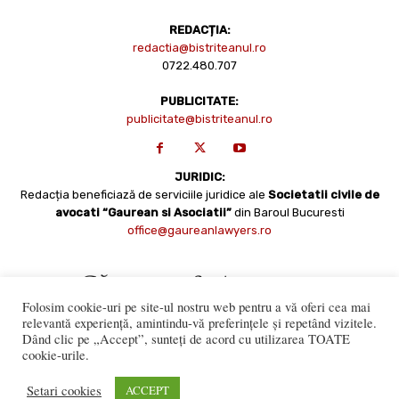
REDACȚIA:
redactia@bistriteanul.ro
0722.480.707
PUBLICITATE:
publicitate@bistriteanul.ro
JURIDIC:
Redacția beneficiază de serviciile juridice ale
Societatii civile de
avocati “Gaurean si Asociatii”
din Baroul Bucuresti
office@gaureanlawyers.ro
Folosim cookie-uri pe site-ul nostru web pentru a vă oferi cea mai
relevantă experiență, amintindu-vă preferințele și repetând vizitele.
Dând clic pe „Accept”, sunteți de acord cu utilizarea TOATE
cookie-urile.
Reproducerea totală sau parțială a materialelor este permisă
numai cu acordul expres al Bistriteanul.Ro. © Copyright 2008 -
Setari cookies
ACCEPT