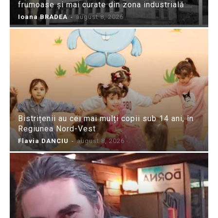
frumoase și mai curate din zona industrială:...
Ioana BRADEA
-
august 8, 2026
Bistrițenii au cei mai mulți copii sub 14 ani, în
Regiunea Nord-Vest
Flavia DANCIU
-
august 8, 2026