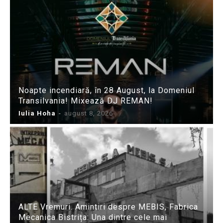
Noapte incendiară, în 28 August, la Domeniul
Transilvania! Mixează DJ REMAN!
Iulia Hoha
-
august 8, 2026
ALTE Vremuri. Amintiri despre MEBIS, Fabrica
Mecanica Bistrița: Una dintre cele mai