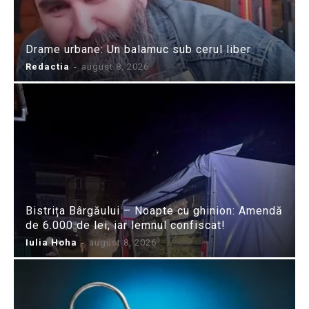
Drame urbane: Un balamuc sub cerul liber
Redactia
-
august 8, 2026
Bistrița Bârgăului – Noapte cu ghinion: Amendă
de 6.000 de lei, iar lemnul confiscat!
Iulia Hoha
-
august 8, 2026