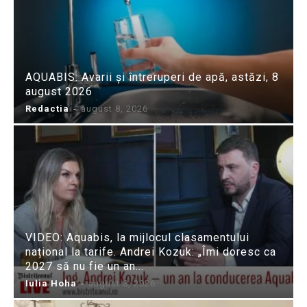
AQUABIS: Avarii și întreruperi de apă, astăzi, 8
august 2026
Redactia
-
august 8, 2026
VIDEO: Aquabis, la mijlocul clasamentului
național la tarife. Andrei Kozuk: „Îmi doresc ca
2027 să nu fie un an...
Iulia Hoha
-
august 8, 2026