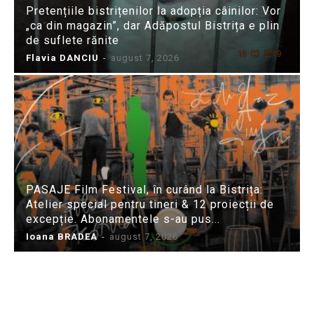
Pretențiile bistrițenilor la adopția câinilor: Vor
„ca din magazin”, dar Adăpostul Bistrița e plin
de suflete rănite
Flavia DANCIU
-
august 7, 2026
PASAJE Film Festival, în curând la Bistrița:
Atelier special pentru tineri & 12 proiecții de
excepție. Abonamentele s-au pus...
Ioana BRADEA
-
august 7, 2026