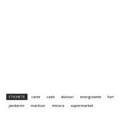
ETICHETE
carte
casti
dulciuri
energizante
furt
jandarmi
martisor
minora
supermarket