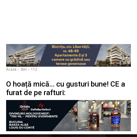
Acasă
Stiri
112
O hoață mică… cu gusturi bune! CE a
furat de pe rafturi: