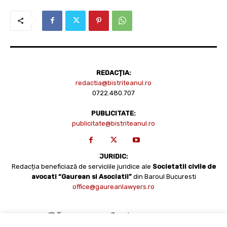
REDACȚIA:
redactia@bistriteanul.ro
0722.480.707
PUBLICITATE:
publicitate@bistriteanul.ro
JURIDIC:
Redacția beneficiază de serviciile juridice ale
Societatii civile de
avocati “Gaurean si Asociatii”
din Baroul Bucuresti
office@gaureanlawyers.ro