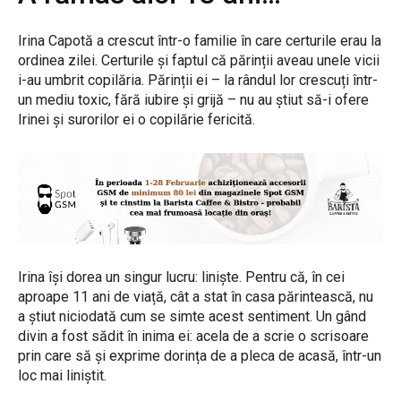
Irina Capotă a crescut într-o familie în care certurile erau la
ordinea zilei. Certurile și faptul că părinții aveau unele vicii
i-au umbrit copilăria. Părinții ei – la rândul lor crescuți într-
un mediu toxic, fără iubire și grijă – nu au știut să-i ofere
Irinei și surorilor ei o copilărie fericită.
Irina își dorea un singur lucru: liniște. Pentru că, în cei
aproape 11 ani de viață, cât a stat în casa părintească, nu
a știut niciodată cum se simte acest sentiment. Un gând
divin a fost sădit în inima ei: acela de a scrie o scrisoare
prin care să și exprime dorința de a pleca de acasă, într-un
loc mai liniștit.