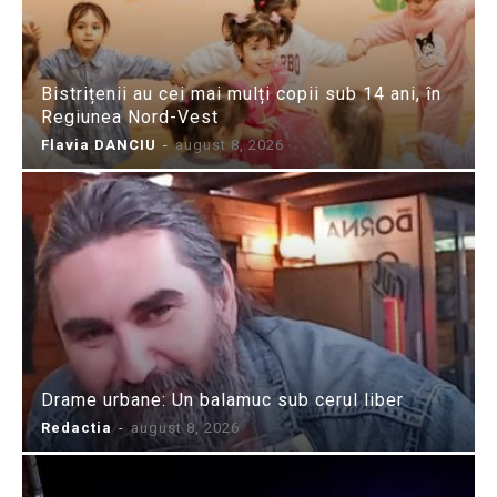
Bistrițenii au cei mai mulți copii sub 14 ani, în
Regiunea Nord-Vest
Flavia DANCIU
-
august 8, 2026
Drame urbane: Un balamuc sub cerul liber
Redactia
-
august 8, 2026