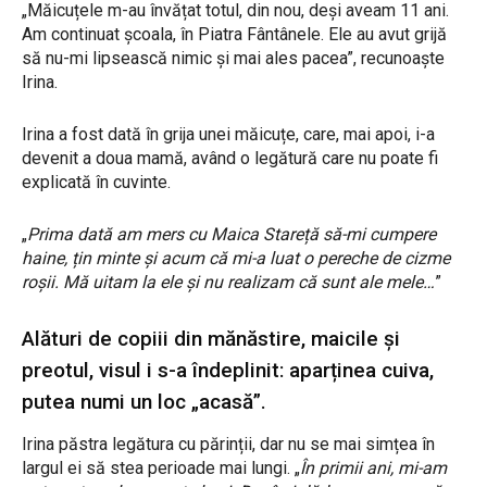
„Măicuțele m-au învățat totul, din nou, deși aveam 11 ani.
Am continuat școala, în Piatra Fântânele. Ele au avut grijă
să nu-mi lipsească nimic și mai ales pacea”, recunoaște
Irina.
Irina a fost dată în grija unei măicuțe, care, mai apoi, i-a
devenit a doua mamă, având o legătură care nu poate fi
explicată în cuvinte.
„
Prima dată am mers cu Maica Stareță să-mi cumpere
haine, țin minte și acum că mi-a luat o pereche de cizme
roșii. Mă uitam la ele și nu realizam că sunt ale mele…
”
Alături de copiii din mănăstire, maicile și
preotul, visul i s-a îndeplinit: aparținea cuiva,
putea numi un loc „acasă”.
Irina păstra legătura cu părinții, dar nu se mai simțea în
largul ei să stea perioade mai lungi. „
În primii ani, mi-am