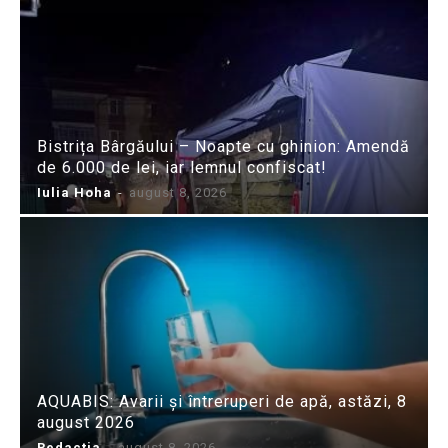
Bistrița Bârgăului – Noapte cu ghinion: Amendă
de 6.000 de lei, iar lemnul confiscat!
Iulia Hoha
-
august 8, 2026
AQUABIS: Avarii și întreruperi de apă, astăzi, 8
august 2026
Redactia
-
august 8, 2026