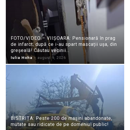
FOTO/VIDEO – VIIȘOARA: Pensionară în prag
de infarct, după ce i-au spart mascații ușa, din
greșeală! Căutau vecinii…
Iulia Hoha
-
august 9, 2026
BISTRIȚA: Peste 200 de mașini abandonate,
mutate sau ridicate de pe domeniul public!