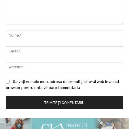
Comentariu:
Nu
Ema
Web
Salvați numele meu, adresa de e-mail și site-ul web în acest
browser pentru data viitoare i comentariu.