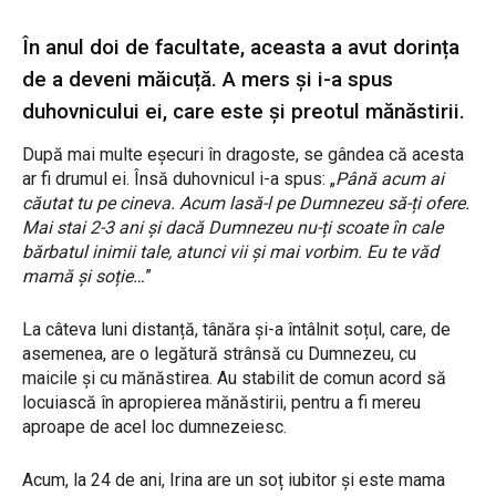
În anul doi de facultate, aceasta a avut dorința
de a deveni măicuță. A mers și i-a spus
duhovnicului ei, care este și preotul mănăstirii.
După mai multe eșecuri în dragoste, se gândea că acesta
ar fi drumul ei. Însă duhovnicul i-a spus: „
Până acum ai
căutat tu pe cineva. Acum lasă-l pe Dumnezeu să-ți ofere.
Mai stai 2-3 ani și dacă Dumnezeu nu-ți scoate în cale
bărbatul inimii tale, atunci vii și mai vorbim. Eu te văd
mamă și soție…
”
La câteva luni distanță, tânăra și-a întâlnit soțul, care, de
asemenea, are o legătură strânsă cu Dumnezeu, cu
maicile și cu mănăstirea. Au stabilit de comun acord să
locuiască în apropierea mănăstirii, pentru a fi mereu
aproape de acel loc dumnezeiesc.
Acum, la 24 de ani, Irina are un soț iubitor și este mama