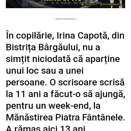
- Advertisement -
În copilărie, Irina Capotă, din
Bistrița Bârgăului, nu a
simțit niciodată că aparține
unui loc sau a unei
persoane. O scrisoare scrisă
la 11 ani a făcut-o să ajungă,
pentru un week-end, la
Mănăstirea Piatra Fântânele.
A rămas aici 13 ani…