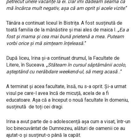
petrecut unele vacanțe la ei. Dar îmi dădeam seama că
mă încărca mult negativ, așa că am oprit și acele vizite
.”
Tânăra a continuat liceul în Bistrița. A fost susținută de
toată familia de la mănăstire și mai ales de maica I. „
Ea a
fost și mama și cea mai bună prietenă a mea. Puteam
vorbi orice și mă simțeam înțeleasă.
”
După liceu, Irina și-a continuat drumul, la Facultate de
Litere, în Suceava. „
Stăteam în cursul săptămânii acolo,
așteptând cu nerăbdare weekend-ul, să merg acasă
…”
A terminat și acea facultate, însă, nu s-a oprit. Și-a urmat
visul pe care-l avea încă de micuță, acela de a fi
educatoare. Așa că a început o nouă facultate în domeniu,
susținută de toți cei dragi.
Irina a avut parte de o adolescență așa cum a visat, într-un
loc binecuvântat de Dumnezeu, alături de oamenii ce au
ajutat-o și susținut-o până la capăt.