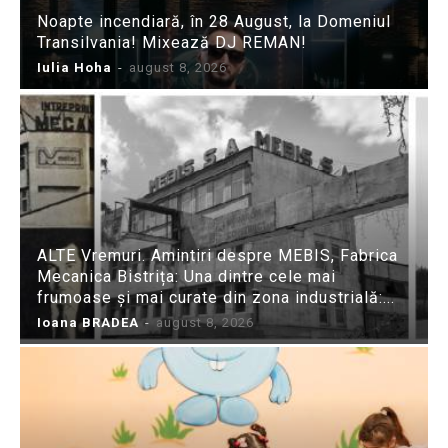
Noapte incendiară, în 28 August, la Domeniul
Transilvania! Mixează DJ REMAN!
Iulia Hoha
-
august 8, 2026
ALTE Vremuri. Amintiri despre MEBIS, Fabrica
Mecanica Bistrița: Una dintre cele mai
frumoase și mai curate din zona industrială:...
Ioana BRADEA
-
august 8, 2026