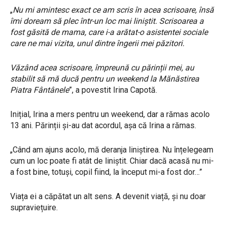
„
Nu mi amintesc exact ce am scris în acea scrisoare, însă
îmi doream să plec într-un loc mai liniștit. Scrisoarea a
fost găsită de mama, care i-a arătat-o asistentei sociale
care ne mai vizita, unul dintre îngerii mei păzitori.
Văzând acea scrisoare, împreună cu părinții mei, au
stabilit să mă ducă pentru un weekend la Mănăstirea
Piatra Fântânele
”, a povestit Irina Capotă.
Inițial, Irina a mers pentru un weekend, dar a rămas acolo
13 ani. Părinții și-au dat acordul, așa că Irina a rămas.
„Când am ajuns acolo, mă deranja liniștirea. Nu înțelegeam
cum un loc poate fi atât de liniștit. Chiar dacă acasă nu mi-
a fost bine, totuși, copil fiind, la început mi-a fost dor…”
Viața ei a căpătat un alt sens. A devenit viață, și nu doar
supraviețuire.