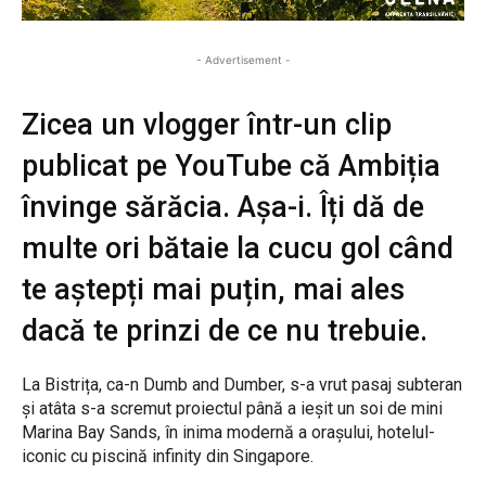
- Advertisement -
Zicea un vlogger într-un clip
publicat pe YouTube că Ambiția
învinge sărăcia. Așa-i. Îți dă de
multe ori bătaie la cucu gol când
te aștepți mai puțin, mai ales
dacă te prinzi de ce nu trebuie.
La Bistrița, ca-n Dumb and Dumber, s-a vrut pasaj subteran
și atâta s-a scremut proiectul până a ieșit un soi de mini
Marina Bay Sands, în inima modernă a orașului, hotelul-
iconic cu piscină infinity din Singapore.