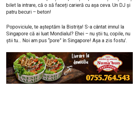
bilet la intrare, că o să faceți carieră cu așa ceva. Un DJ și
patru becuri – beton!
Popoviciule, te așteptăm la Bistrița! S-a cântat imnul la
Singapore că ai luat Mondialul? Ehei – nu știi tu, copile, nu
știi tu… Noi am pus “pore” în Singapore! Așa a zis fostu’.