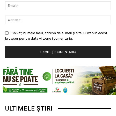
Ema
Web
Salvați numele meu, adresa de e-mail și site-ul web în acest
browser pentru data viitoare i comentariu.
ULTIMELE ȘTIRI