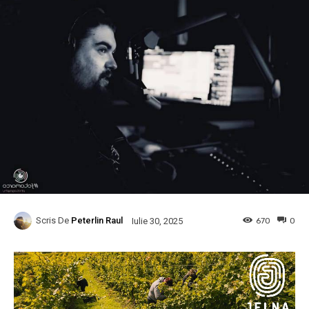
Scris De
Peterlin Raul
670
0
Iulie 30, 2025