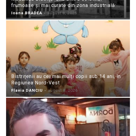
frumoase și mai curate din zona industrială:...
Ioana BRADEA
-
august 8, 2026
Bistrițenii au cei mai mulți copii sub 14 ani, în
Regiunea Nord-Vest
Flavia DANCIU
-
august 8, 2026