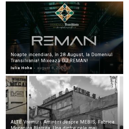
Noapte incendiară, în 28 August, la Domeniul
Transilvania! Mixează DJ REMAN!
Iulia Hoha
-
august 8, 2026
ALTE Vremuri. Amintiri despre MEBIS, Fabrica
Mecanica Bistrița: Una dintre cele mai