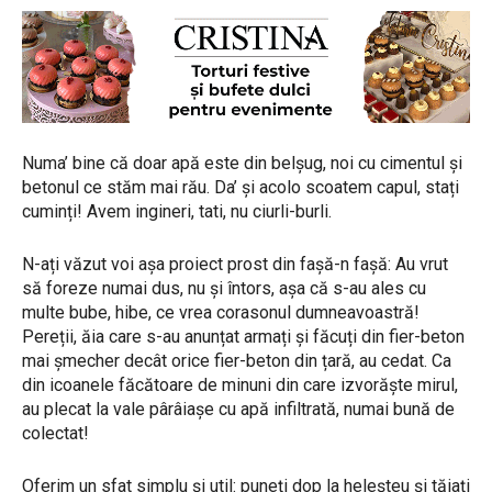
Numa’ bine că doar apă este din belșug, noi cu cimentul și
betonul ce stăm mai rău. Da’ și acolo scoatem capul, stați
cuminți! Avem ingineri, tati, nu ciurli-burli.
N-ați văzut voi așa proiect prost din fașă-n fașă: Au vrut
să foreze numai dus, nu și întors, așa că s-au ales cu
multe bube, hibe, ce vrea corasonul dumneavoastră!
Pereții, ăia care s-au anunțat armați și făcuți din fier-beton
mai șmecher decât orice fier-beton din țară, au cedat. Ca
din icoanele făcătoare de minuni din care izvorăște mirul,
au plecat la vale pârâiașe cu apă infiltrată, numai bună de
colectat!
Oferim un sfat simplu și util: puneți dop la heleșteu și tăiați