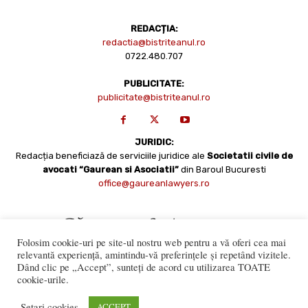
REDACȚIA:
redactia@bistriteanul.ro
0722.480.707
PUBLICITATE:
publicitate@bistriteanul.ro
JURIDIC:
Redacția beneficiază de serviciile juridice ale
Societatii civile de
avocati “Gaurean si Asociatii”
din Baroul Bucuresti
office@gaureanlawyers.ro
Folosim cookie-uri pe site-ul nostru web pentru a vă oferi cea mai
relevantă experiență, amintindu-vă preferințele și repetând vizitele.
Dând clic pe „Accept”, sunteți de acord cu utilizarea TOATE
cookie-urile.
Reproducerea totală sau parțială a materialelor este permisă
numai cu acordul expres al Bistriteanul.Ro. © Copyright 2008 -
Setari cookies
ACCEPT