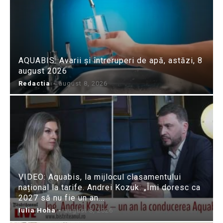
AQUABIS: Avarii și întreruperi de apă, astăzi, 8
august 2026
Redactia
-
august 8, 2026
VIDEO: Aquabis, la mijlocul clasamentului
național la tarife. Andrei Kozuk: „Îmi doresc ca
2027 să nu fie un an...
Iulia Hoha
-
august 8, 2026