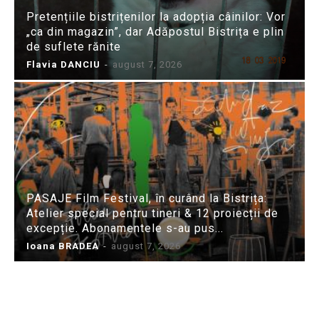
Pretențiile bistrițenilor la adopția câinilor: Vor
„ca din magazin”, dar Adăpostul Bistrița e plin
de suflete rănite
Flavia DANCIU
-
august 7, 2026
PASAJE Film Festival, în curând la Bistrița:
Atelier special pentru tineri & 12 proiecții de
excepție. Abonamentele s-au pus...
Ioana BRADEA
-
august 7, 2026