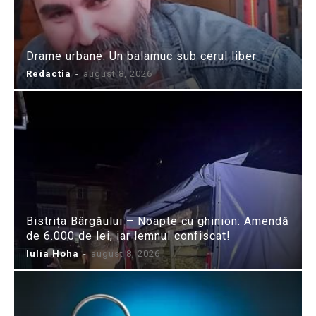
Drame urbane: Un balamuc sub cerul liber
Redactia
-
august 8, 2026
Bistrița Bârgăului – Noapte cu ghinion: Amendă
de 6.000 de lei, iar lemnul confiscat!
Iulia Hoha
-
august 8, 2026