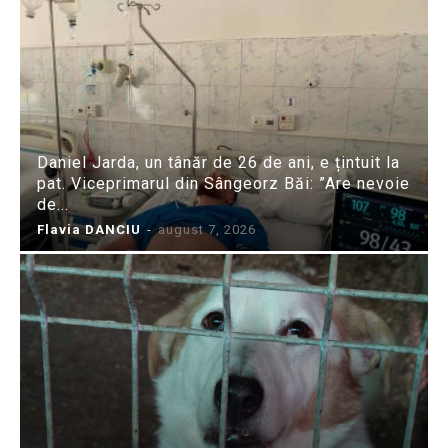
Daniel Jarda, un tânăr de 26 de ani, e țintuit la
pat. Viceprimarul din Sângeorz Băi: ”Are nevoie
de...
Flavia DANCIU
-
august 7, 2026