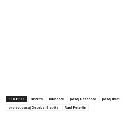
ETICHETE
Bistrita
inundatii
pasaj Deccebal
pasaj inutil
proiect pasaj Decebal Bistrita
Raul Peterlin