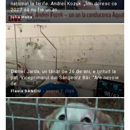
național la tarife. Andrei Kozuk: „Îmi doresc ca
2027 să nu fie un an...
Iulia Hoha
-
august 8, 2026
Daniel Jarda, un tânăr de 26 de ani, e țintuit la
pat. Viceprimarul din Sângeorz Băi: ”Are nevoie
de...
Flavia DANCIU
-
august 7, 2026