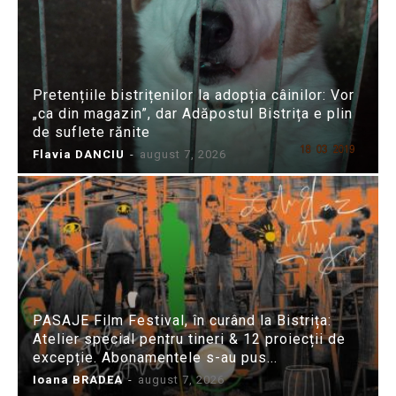
Pretențiile bistrițenilor la adopția câinilor: Vor
„ca din magazin”, dar Adăpostul Bistrița e plin
de suflete rănite
Flavia DANCIU
-
august 7, 2026
PASAJE Film Festival, în curând la Bistrița:
Atelier special pentru tineri & 12 proiecții de
excepție. Abonamentele s-au pus...
Ioana BRADEA
-
august 7, 2026