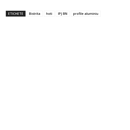
ETICHETE
Bistrita
hoti
IPJ BN
profile aluminiu