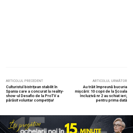
ARTICOLUL PRECEDENT
ARTICOLUL URMĂTOR
Culturistul bistrițean stabilit în
Au trăit împreună bucuria
Spania care a concurat la reality-
mișcării: 10 copii de la Școala
show-ul Desafio de la ProTV a
Incluzivă nr 2 au schiat ieri,
părăsit voluntar competiția!
pentru prima dată