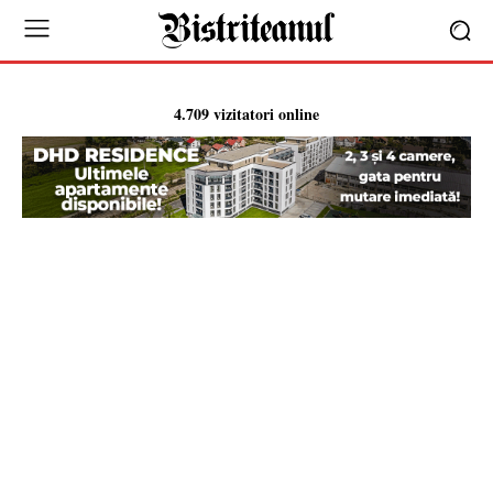
4.709 vizitatori online