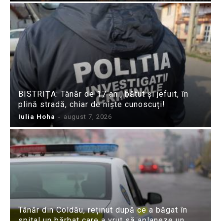
BISTRIȚA: Tânăr de 17 ani, bătut și jefuit, în
plină stradă, chiar de niște cunoscuți!
Iulia Hoha
-
august 7, 2026
Tânăr din Coldău, reținut după ce a băgat în
spital un bărbat care a vrut să aplaneze un