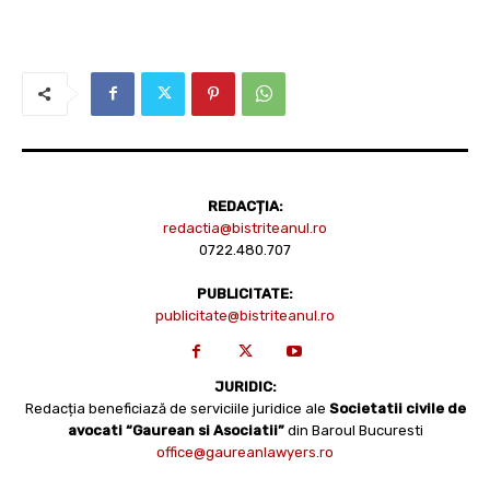
REDACȚIA:
redactia@bistriteanul.ro
0722.480.707
PUBLICITATE:
publicitate@bistriteanul.ro
JURIDIC:
Redacția beneficiază de serviciile juridice ale
Societatii civile de
avocati “Gaurean si Asociatii”
din Baroul Bucuresti
office@gaureanlawyers.ro