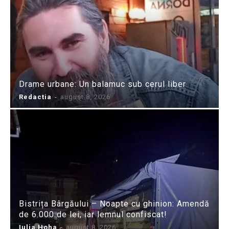
Drame urbane: Un balamuc sub cerul liber
Redactia
-
august 8, 2026
Bistrița Bârgăului – Noapte cu ghinion: Amendă
de 6.000 de lei, iar lemnul confiscat!
Iulia Hoha
-
august 8, 2026