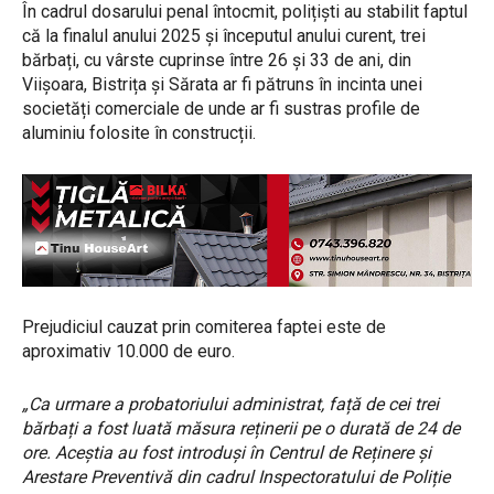
În cadrul dosarului penal întocmit, polițiști au stabilit faptul
că la finalul anului 2025 și începutul anului curent, trei
bărbați, cu vârste cuprinse între 26 și 33 de ani, din
Viișoara, Bistrița și Sărata ar fi pătruns în incinta unei
societăți comerciale de unde ar fi sustras profile de
aluminiu folosite în construcții.
Prejudiciul cauzat prin comiterea faptei este de
aproximativ 10.000 de euro.
„Ca urmare a probatoriului administrat, față de cei trei
bărbați a fost luată măsura reținerii pe o durată de 24 de
ore. Aceștia au fost introduși în Centrul de Reținere și
Arestare Preventivă din cadrul Inspectoratului de Poliție