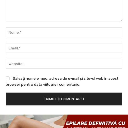
Comentariu:
Nu
Ema
Web
Salvați numele meu, adresa de e-mail și site-ul web în acest
browser pentru data viitoare i comentariu.