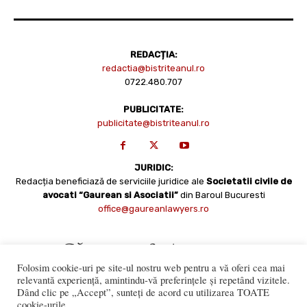
REDACȚIA:
redactia@bistriteanul.ro
0722.480.707
PUBLICITATE:
publicitate@bistriteanul.ro
JURIDIC:
Redacția beneficiază de serviciile juridice ale
Societatii civile de
avocati “Gaurean si Asociatii”
din Baroul Bucuresti
office@gaureanlawyers.ro
Folosim cookie-uri pe site-ul nostru web pentru a vă oferi cea mai
relevantă experiență, amintindu-vă preferințele și repetând vizitele.
Dând clic pe „Accept”, sunteți de acord cu utilizarea TOATE
cookie-urile.