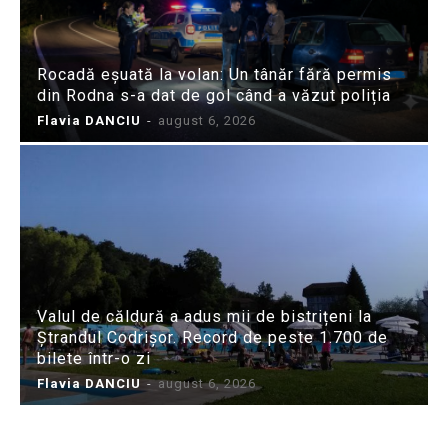
Rocadă eșuată la volan: Un tânăr fără permis
din Rodna s-a dat de gol când a văzut poliția
Flavia DANCIU
-
august 6, 2026
Valul de căldură a adus mii de bistrițeni la
Ștrandul Codrișor. Record de peste 1.700 de
bilete într-o zi
Flavia DANCIU
-
august 6, 2026