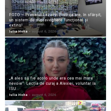
FOTO – Primarul Lazany: Bistrița are, în sfârșit,
un sistem de supraveghere funcțional și
extins!
Iulia Hoha
-
august 6, 2026
„A ales să fie acolo unde era cea mai mare
nevoie”: Lecția de curaj a Alexiei, voluntar la
ISU...
Iulia Hoha
-
august 6, 2026