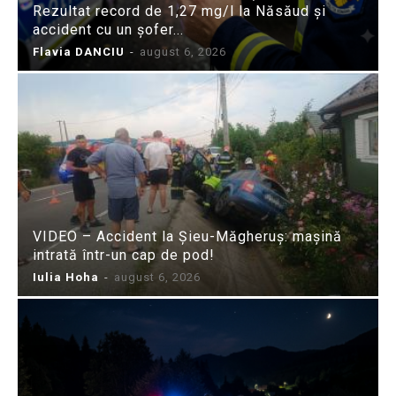
Rezultat record de 1,27 mg/l la Năsăud și
accident cu un șofer...
Flavia DANCIU
-
august 6, 2026
VIDEO – Accident la Șieu-Măgheruș: mașină
intrată într-un cap de pod!
Iulia Hoha
-
august 6, 2026