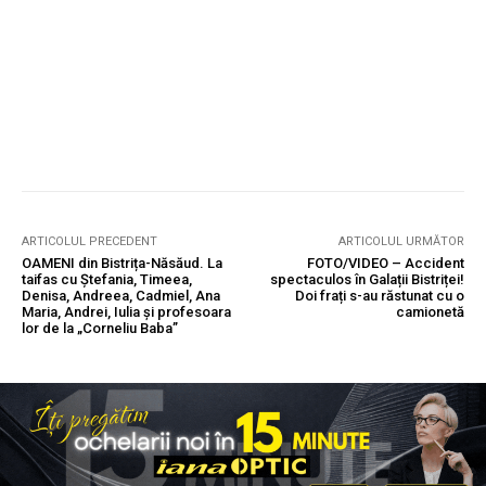
ARTICOLUL PRECEDENT
ARTICOLUL URMĂTOR
OAMENI din Bistrița-Năsăud. La
FOTO/VIDEO – Accident
taifas cu Ştefania, Timeea,
spectaculos în Galații Bistriței!
Denisa, Andreea, Cadmiel, Ana
Doi frați s-au răstunat cu o
Maria, Andrei, Iulia și profesoara
camionetă
lor de la „Corneliu Baba”