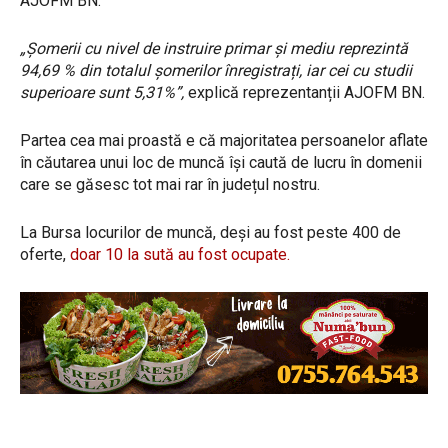
AJOFM BN.
„Șomerii cu nivel de instruire primar şi mediu reprezintă
94,69 % din totalul șomerilor înregistrați, iar cei cu studii
superioare sunt 5,31%”,
explică reprezentanții AJOFM BN.
Partea cea mai proastă e că majoritatea persoanelor aflate
în căutarea unui loc de muncă își caută de lucru în domenii
care se găsesc tot mai rar în județul nostru.
La Bursa locurilor de muncă, deși au fost peste 400 de
oferte,
doar 10 la sută au fost ocupate.