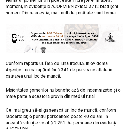
Numărul șomerilor din județ este în creștere. În acest
moment, în evidențele AJOFM BN există 3712 bistrițeni
șomeri. Dintre aceștia, mai mult de jumătate sunt femei.
Conform raportului, față de luna trecută, în evidența
Agenției au mai apărut încă 341 de persoane aflate în
căutarea unui loc de muncă.
Majoritatea șomerilor nu beneficiază de indemnizație și o
mare parte a acestora provin din mediul rural.
Cel mai greu să-și găsească un loc de muncă, conform
rapoartelor, e pentru persoanele peste 40 de ani. În
această situație se află 2.251 de persoane din evidența