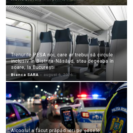
Trenurile PESA noi, care ar trebui să circule
inclusiv în Bistrița-Năsăud, stau degeaba în
soare, la București
Bianca SARA
-
august 6, 2026
Alcoolul a făcut prăpăd ieri pe șosele: