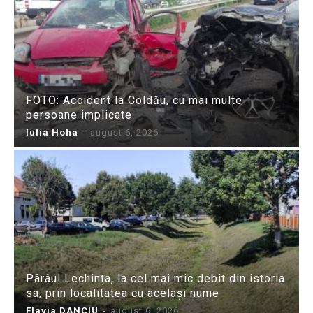
FOTO: Accident la Coldău, cu mai multe
persoane implicate
Iulia Hoha
-
august 6, 2026
Pârâul Lechința, la cel mai mic debit din istoria
sa, prin localitatea cu același nume
Flavia DANCIU
-
august 6, 2026