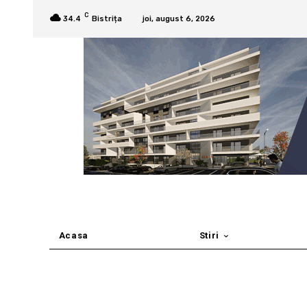
C
34.4
Bistrița
joi, august 6, 2026
Acasa
Stiri