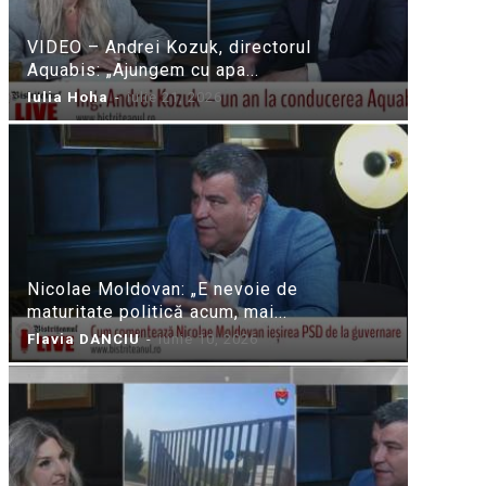
VIDEO – Andrei Kozuk, directorul
Aquabis: „Ajungem cu apa...
Iulia Hoha
-
iulie 21, 2026
Nicolae Moldovan: „E nevoie de
maturitate politică acum, mai...
Flavia DANCIU
-
iunie 10, 2026