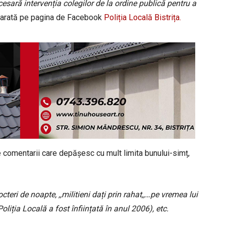
esară intervenția colegilor de la ordine publică pentru a
e arată pe pagina de Facebook
Poliția Locală Bistrița.
te comentarii care depășesc cu mult limita bunului-simț,
octeri de noapte, ,,militieni dați prin rahat,,…pe vremea lui
liția Locală a fost înființată în anul 2006), etc.