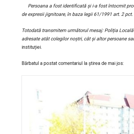
Persoana a fost identificată și i-a fost întocmit p
de expresii jignitoare, în baza legii 61/1991 art. 2 pc
Totodată transmitem următorul mesaj: Poliția Locală
adresate atât colegilor noștri, cât și altor persoane sau
instituției.
Bărbatul a postat comentariul la știrea de mai jos: