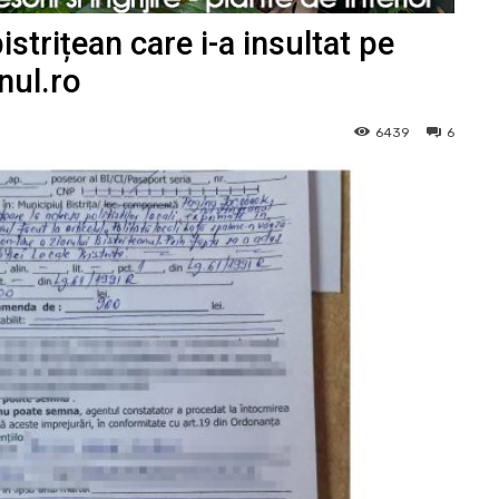
strițean care i-a insultat pe
nul.ro
6439
6