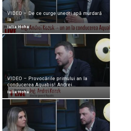
VIDEO – De ce curge uneori apă murdară
la...
Iulia Hoha
-
iulie 24, 2026
VIDEO – Provocările primului an la
conducerea Aquabis! Andrei...
Iulia Hoha
-
iulie 21, 2026