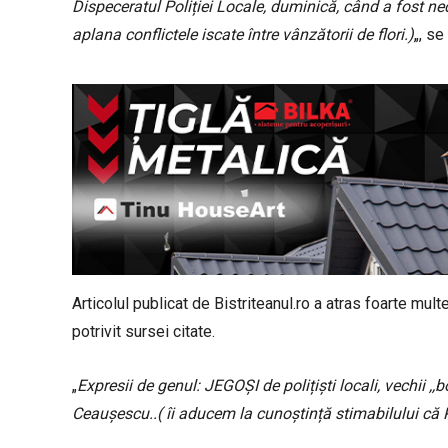
Dispeceratul Poliției Locale, duminică, când a fost nec
aplana conflictele iscate între vânzătorii de flori.)
„, s
Articolul publicat de Bistriteanul.ro a atras foarte mul
potrivit sursei citate.
„
Expresii de genul: JEGOȘI de polițiști locali, vechii ,,b
Ceaușescu..( îi aducem la cunoștință stimabilului că Po