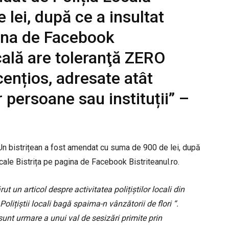
 lei, după ce a insultat
agina de Facebook
ocală are toleranţă ZERO
icențios, adresate atât
or persoane sau instituții” –
 Un bistrițean a fost amendat cu suma de 900 de lei, după
ocale Bistrița pe pagina de Facebook Bistriteanul.ro.
ut un articol despre activitatea polițiștilor locali din
olițiștii locali bagă spaima-n vânzătorii de flori “.
sunt urmare a unui val de sesizări primite prin