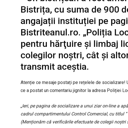
Bistrița, cu suma de 900 de
angajații instituției pe p
Bistriteanul.ro. „Poliția L
pentru hărţuire și limbaj l
colegilor noștri, cât și alt
transmit aceștia.
Atenție ce mesaje postați pe rețelele de socializare!
ce a postat un comentariu jignitor la adresa Poliției L
„
Ieri, pe pagina de socializare a unui ziar on-line a apăr
cadrul compartimentului Control Comercial, cu titlul “ P
(Menționăm că verificările efectuate de colegii noștri 