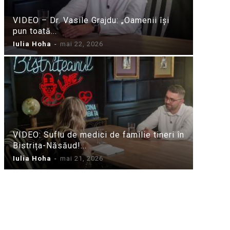
VIDEO – Dr. Vasile Grajdu: „Oamenii își
pun toată...
Iulia Hoha
-
mai 22, 2026
VIDEO: Suflu de medici de familie tineri în
Bistrița-Năsăud!...
Iulia Hoha
-
mai 21, 2026