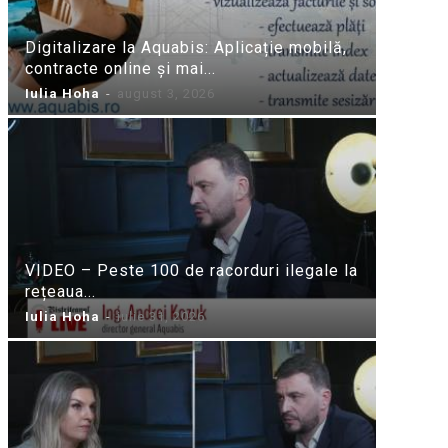
Digitalizare la Aquabis: Aplicație mobilă,
contracte online și mai...
Iulia Hoha
-
august 3, 2026
VIDEO – Peste 100 de racorduri ilegale la
rețeaua...
Iulia Hoha
-
iulie 31, 2026