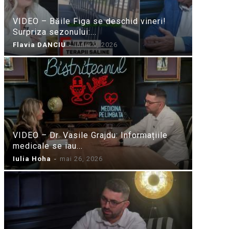
VIDEO – Băile Figa se deschid vineri!
Surpriza sezonului:...
Flavia DANCIU
-
iunie 9, 2026
VIDEO – Dr. Vasile Grajdu: Informațiile
medicale se iau...
Iulia Hoha
-
mai 26, 2026