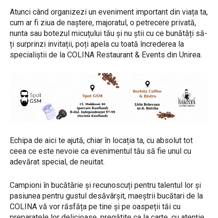
Atunci când organizezi un eveniment important din viața ta,
cum ar fi ziua de naștere, majoratul, o petrecere privată,
nunta sau botezul micuțului tău și nu știi cu ce bunătăți să-
ți surprinzi invitații, poți apela cu toată încrederea la
specialiștii de la COLINA Restaurant & Events din Unirea.
Echipa de aici te ajută, chiar în locația ta, cu absolut tot
ceea ce este nevoie ca evenimentul tău să fie unul cu
adevărat special, de neuitat.
Campioni în bucătărie și recunoscuți pentru talentul lor și
pasiunea pentru gustul desăvârșit, maeștrii bucătari de la
COLINA vă vor răsfăța pe tine și pe oaspeții tăi cu
preparatele lor delicioase, pregătite ca la carte, cu atenție