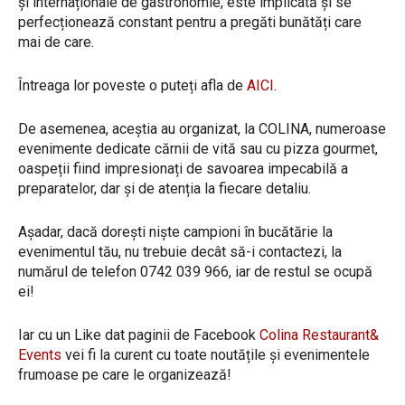
și internaționale de gastronomie, este implicată și se
perfecționează constant pentru a pregăti bunătăți care
mai de care.
Întreaga lor poveste o puteți afla de
AICI.
De asemenea, aceștia au organizat, la COLINA, numeroase
evenimente dedicate cărnii de vită sau cu pizza gourmet,
oaspeții fiind impresionați de savoarea impecabilă a
preparatelor, dar și de atenția la fiecare detaliu.
Așadar, dacă dorești niște campioni în bucătărie la
evenimentul tău, nu trebuie decât să-i contactezi, la
numărul de telefon 0742 039 966, iar de restul se ocupă
ei!
Iar cu un Like dat paginii de Facebook
Colina Restaurant&
Events
vei fi la curent cu toate noutățile și evenimentele
frumoase pe care le organizează!