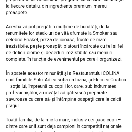
la fiecare detaliu, din ingrediente premium, mereu
proaspete.
Aceștia vă pot pregăti o mulțime de bunătăți, de la
renumitele lor steak-uri de vită afumate la Smoker sau
celebrul Brisket, pizza delicioasă, fructe de mare
irezistibile, pește proaspăt, platouri încărcate cu fel și fel
de delicii, ciorbe și deserturi irezistibile sau meniuri
complete, în funcție de evenimentul pe care-l organizezi.
În spatele acestor minunății și a Restaurantului COLINA
sunt familiile Șutu, Adi și soția sa Ioana, și Florin și Cristina
– soția lui, împreună cu copiii lor, care, sub îndrumarea
profesioniștilor, au învățat să gătească preparate
savuroase cu care să-și întâmpine oaspeții care le calcă
pragul.
Toată familia, de la mic la mare, inclusiv cei șase copii –
dintre care unii sunt deja campioni în competiții naționale