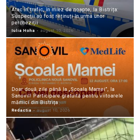
Atac în trafic, în miez de noapte, la Bistrița:
Suspecții au fost reținuți în urma unor
percheziții
Iulia Hoha
-
august 10, 2026
Doar două zile până la „Școala Mamei”, la
Sanovil! Participare gratuită pentru viitoarele
mămici din Bistrița
Redactia
-
august 10, 2026