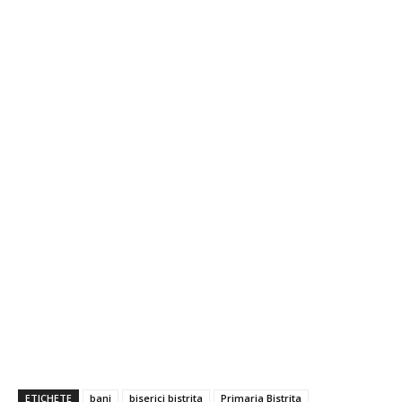
ETICHETE
bani
biserici bistrita
Primaria Bistrita