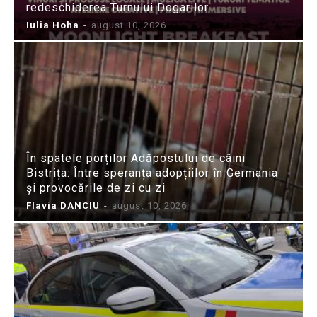
redeschiderea Turnului Dogarilor
Iulia Hoha
-
august 10, 2026
În spatele porților Adăpostului de câini
Bistrița: Între speranța adopțiilor în Germania
și provocările de zi cu zi
Flavia DANCIU
-
august 10, 2026