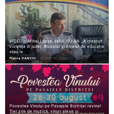
VIDEO – Mihai Lupșa, șeful IPJ BN: „A crescut
violența în județ. Alcoolul și nivelul de educație
stau la...
Flavia DANCIU
-
august 10, 2026
Povestea Vinului pe Pasajele Bistriței revine!
Trei zile de muzică, vinuri alese și