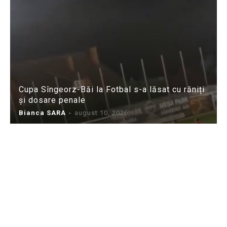
Cupa Sîngeorz-Băi la Fotbal s-a lăsat cu răniți
și dosare penale
Bianca SARA
-
august 10, 2026