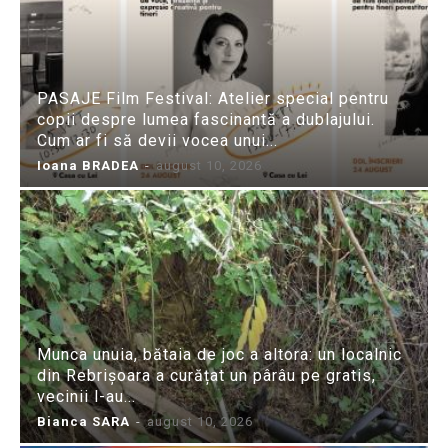
PASAJE Film Festival: Atelier special pentru
copii despre lumea fascinantă a dublajului.
Cum ar fi să devii vocea unui...
Ioana BRADEA
-
august 10, 2026
Munca unuia, bătaia de joc a altora: un localnic
din Rebrișoara a curățat un pârâu pe gratis,
vecinii l-au...
Bianca SARA
-
august 10, 2026