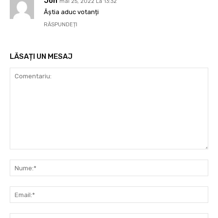
Jon
mai 25, 2022 La 13:32
Ăștia aduc votanți
RĂSPUNDEȚI
LĂSAȚI UN MESAJ
Comentariu:
Nu
Ema
Web