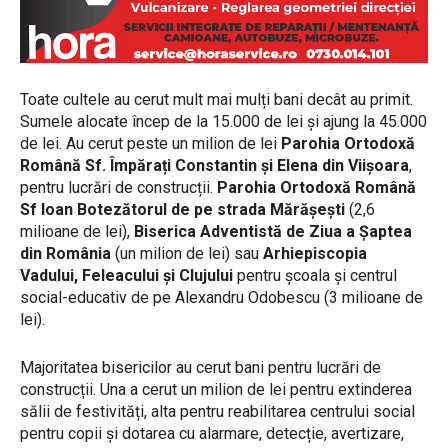
Toate cultele au cerut mult mai mulți bani decât au primit.
Sumele alocate încep de la 15.000 de lei și ajung la 45.000
de lei. Au cerut peste un milion de lei
Parohia Ortodoxă
Română Sf. Împărați Constantin și Elena din Viișoara
,
pentru lucrări de construcții.
Parohia Ortodoxă Română
Sf Ioan Botezătorul de pe strada Mărășești
(2,6
milioane de lei),
Biserica Adventistă de Ziua a Șaptea
din România
(un milion de lei) sau
Arhiepiscopia
Vadului, Feleacului și Clujului
pentru școala și centrul
social-educativ de pe Alexandru Odobescu (3 milioane de
lei).
Majoritatea bisericilor au cerut bani pentru lucrări de
construcții. Una a cerut un milion de lei pentru extinderea
sălii de festivități, alta pentru reabilitarea centrului social
pentru copii și dotarea cu alarmare, detecție, avertizare,