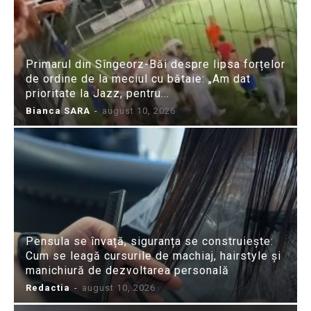
Primarul din Sîngeorz-Băi despre lipsa forțelor
de ordine de la meciul cu bătaie: „Am dat
prioritate la Jazz, pentru...
Bianca SARA
-
august 10, 2026
Pensula se învață, siguranța se construiește:
Cum se leagă cursurile de machiaj, hairstyle și
manichiură de dezvoltarea personală
Redactia
-
august 10, 2026