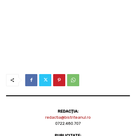
REDACȚIA:
redactia@bistriteanul.ro
0722.480.707
PUBLICITATE: