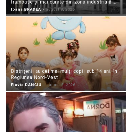
frumoase și mai curate din zona industrială:...
Ioana BRADEA
-
august 8, 2026
Bistrițenii au cei mai mulți copii sub 14 ani, în
Regiunea Nord-Vest
Flavia DANCIU
-
august 8, 2026