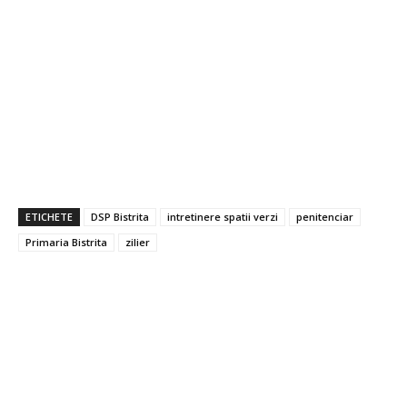
ETICHETE
DSP Bistrita
intretinere spatii verzi
penitenciar
Primaria Bistrita
zilier