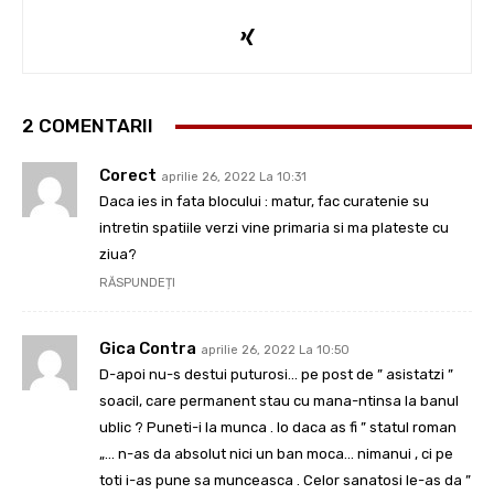
2 COMENTARII
Corect
aprilie 26, 2022 La 10:31
Daca ies in fata blocului : matur, fac curatenie su
intretin spatiile verzi vine primaria si ma plateste cu
ziua?
RĂSPUNDEȚI
Gica Contra
aprilie 26, 2022 La 10:50
D-apoi nu-s destui puturosi… pe post de ” asistatzi ”
soacil, care permanent stau cu mana-ntinsa la banul
ublic ? Puneti-i la munca . Io daca as fi ” statul roman
„… n-as da absolut nici un ban moca… nimanui , ci pe
toti i-as pune sa munceasca . Celor sanatosi le-as da ”