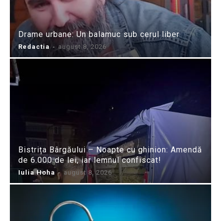
Drame urbane: Un balamuc sub cerul liber
Redactia
-
august 8, 2026
Bistrița Bârgăului – Noapte cu ghinion: Amendă
de 6.000 de lei, iar lemnul confiscat!
Iulia Hoha
-
august 8, 2026