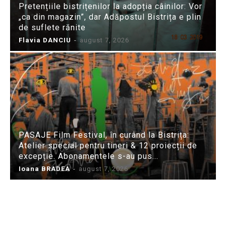
Pretențiile bistrițenilor la adopția câinilor: Vor
„ca din magazin”, dar Adăpostul Bistrița e plin
de suflete rănite
Flavia DANCIU
-
august 7, 2026
PASAJE Film Festival, în curând la Bistrița:
Atelier special pentru tineri & 12 proiecții de
excepție. Abonamentele s-au pus...
Ioana BRADEA
-
august 7, 2026