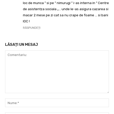
loc de munca ” si pe ” nimurugi ” i-as interna in ” Centre
de asistentza sociala „… unde le-as asigura cazarea si
macar 2 mese pe zi cat sa nu crape de foame … si bani
IOC !
RĂSPUNDEȚI
LĂSAȚI UN MESAJ
Comentariu:
Nu