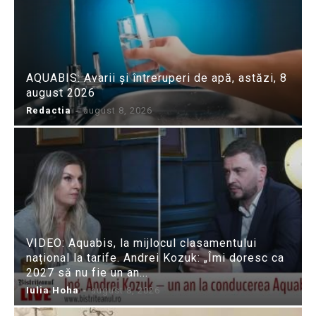
AQUABIS: Avarii și întreruperi de apă, astăzi, 8
august 2026
Redactia
-
august 8, 2026
VIDEO: Aquabis, la mijlocul clasamentului
național la tarife. Andrei Kozuk: „Îmi doresc ca
2027 să nu fie un an...
Iulia Hoha
-
august 8, 2026