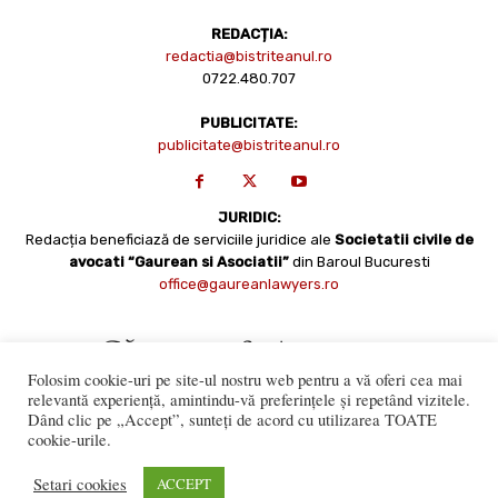
REDACȚIA:
redactia@bistriteanul.ro
0722.480.707
PUBLICITATE:
publicitate@bistriteanul.ro
JURIDIC:
Redacția beneficiază de serviciile juridice ale
Societatii civile de
avocati “Gaurean si Asociatii”
din Baroul Bucuresti
office@gaureanlawyers.ro
Folosim cookie-uri pe site-ul nostru web pentru a vă oferi cea mai
relevantă experiență, amintindu-vă preferințele și repetând vizitele.
Dând clic pe „Accept”, sunteți de acord cu utilizarea TOATE
cookie-urile.
Reproducerea totală sau parțială a materialelor este permisă
numai cu acordul expres al Bistriteanul.Ro. © Copyright 2008 -
Setari cookies
ACCEPT
2021 Bistrițeanul.ro