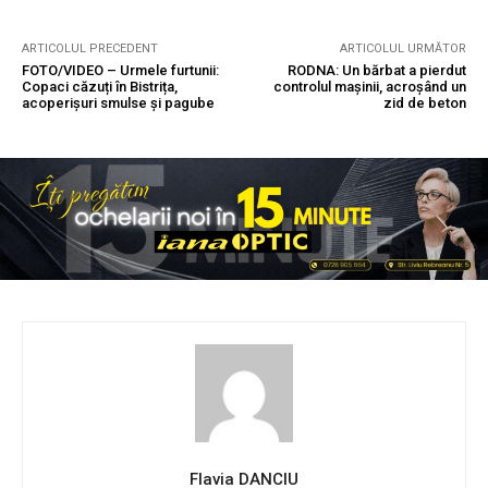
ARTICOLUL PRECEDENT
ARTICOLUL URMĂTOR
FOTO/VIDEO – Urmele furtunii:
RODNA: Un bărbat a pierdut
Copaci căzuți în Bistrița,
controlul mașinii, acroșând un
acoperișuri smulse și pagube
zid de beton
Flavia DANCIU