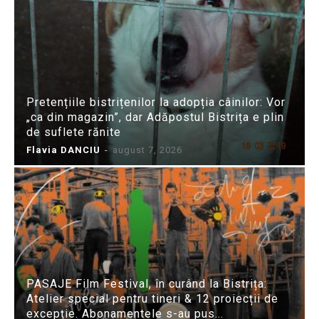
Pretențiile bistrițenilor la adopția câinilor: Vor
„ca din magazin”, dar Adăpostul Bistrița e plin
de suflete rănite
Flavia DANCIU
-
august 7, 2026
PASAJE Film Festival, în curând la Bistrița:
Atelier special pentru tineri & 12 proiecții de
excepție. Abonamentele s-au pus...