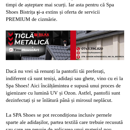
timpi de așteptare mai scurți. Iar asta pentru că Spa
Shoes Bistrița
ș
i-a extins și oferta de servicii
PREMIUM de cizmărie.
Dacă nu vrei să renunți la pantofii tăi preferați,
indiferent că sunt teniși, adidași sau ghete, vino cu ei la
Spa Shoes! Aici încălțămintea e supusă unui proces de
igienizare cu lumină UV și Ozon. Astfel, pantofii sunt
dezinfectați și se înlătură până și mirosul neplăcut.
La SPA Shoes se pot recondiționa inclusiv pernele
sparte ale adidașilor, partea textilă care trebuie recusută
sau care are nevoie de aplicarea unui material nou.