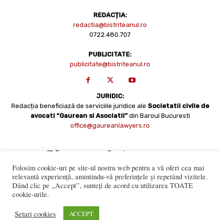
REDACȚIA:
redactia@bistriteanul.ro
0722.480.707
PUBLICITATE:
publicitate@bistriteanul.ro
JURIDIC:
Redacția beneficiază de serviciile juridice ale
Societatii civile de
avocati “Gaurean si Asociatii”
din Baroul Bucuresti
office@gaureanlawyers.ro
Folosim cookie-uri pe site-ul nostru web pentru a vă oferi cea mai
relevantă experiență, amintindu-vă preferințele și repetând vizitele.
Dând clic pe „Accept”, sunteți de acord cu utilizarea TOATE
cookie-urile.
Reproducerea totală sau parțială a materialelor este permisă
numai cu acordul expres al Bistriteanul.Ro. © Copyright 2008 -
Setari cookies
ACCEPT
2021 Bistrițeanul.ro