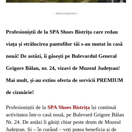
- Advertisement -
Profesioniștii de la SPA Shoes Bistrița
care redau
viața și strălucirea pantofilor tăi
s-au mutat în casă
nouă!
De astăzi, îi găsești
pe Bulevardul General
Grigore Bălan, nr. 24, vizavi de Muzeu
l Județean
!
Mai mult, și-au extins oferta de servicii PREMIUM
de cizmărie!
Profesioniștii de la
SPA Shoes Bistrița
își continuă
activitatea într-o casă nouă, pe
Bulevard Grigore Bălan
Nr. 24. De astăzi îi găsiți chiar peste drum de Muzeul
Județean. Și – în curând – veți putea beneficia și de