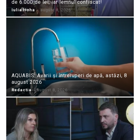
de 6.000 de lei, iar lemnul confiscat!
Iulia Hoha
-
august 8, 2026
AQUABIS: Avarii și întreruperi de apă, astăzi, 8
august 2026
Redactia
-
august 8, 2026