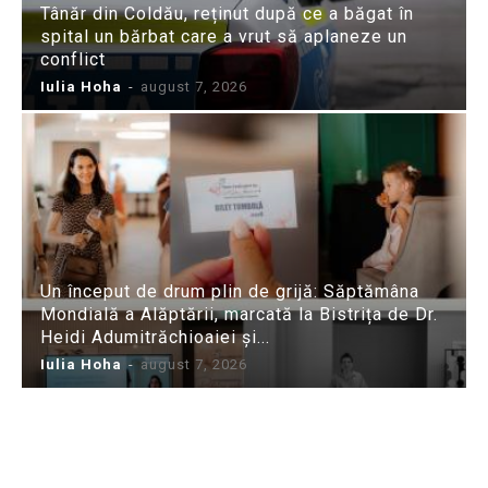
Tânăr din Coldău, reținut după ce a băgat în
spital un bărbat care a vrut să aplaneze un
conflict
Iulia Hoha
-
august 7, 2026
Un început de drum plin de grijă: Săptămâna
Mondială a Alăptării, marcată la Bistrița de Dr.
Heidi Adumitrăchioaiei și...
Iulia Hoha
-
august 7, 2026