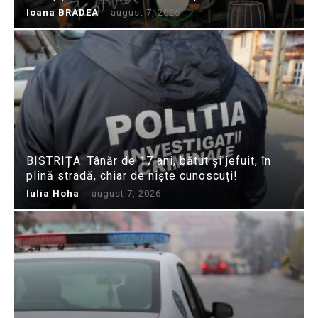
Ioana BRADEA
-
august 7, 2026
BISTRIȚA: Tânăr de 17 ani, bătut și jefuit, în
plină stradă, chiar de niște cunoscuți!
Iulia Hoha
-
august 7, 2026