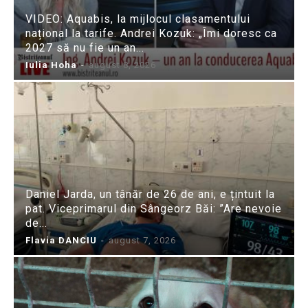
VIDEO: Aquabis, la mijlocul clasamentului
național la tarife. Andrei Kozuk: „Îmi doresc ca
2027 să nu fie un an...
Iulia Hoha
-
august 8, 2026
Daniel Jarda, un tânăr de 26 de ani, e țintuit la
pat. Viceprimarul din Sângeorz Băi: ”Are nevoie
de...
Flavia DANCIU
-
august 7, 2026