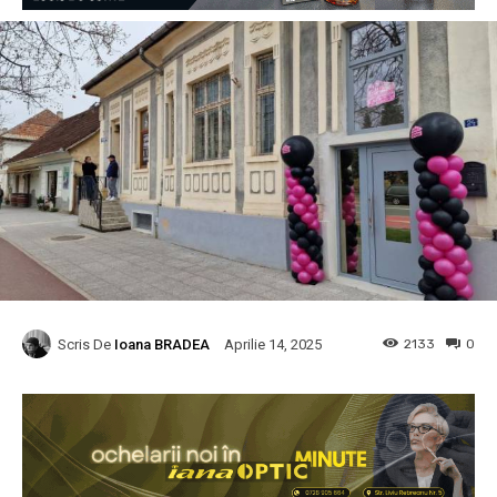
Scris De
Ioana BRADEA
2133
0
Aprilie 14, 2025