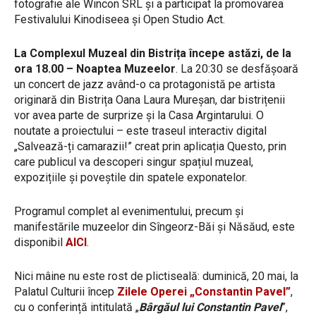
fotografie ale Wincon SRL și a participat la promovarea
Festivalului Kinodiseea și Open Studio Act.
La Complexul Muzeal din Bistrița începe astăzi, de la
ora 18.00 – Noaptea Muzeelor
. La 20:30 se desfășoară
un concert de jazz având-o ca protagonistă pe artista
originară din Bistrița Oana Laura Mureșan, dar bistrițenii
vor avea parte de surprize și la Casa Argintarului. O
noutate a proiectului – este traseul interactiv digital
„Salvează-ți camarazii!” creat prin aplicația Questo, prin
care publicul va descoperi singur spațiul muzeal,
expozițiile și poveștile din spatele exponatelor.
Programul complet al evenimentului, precum și
manifestările muzeelor din Sîngeorz-Băi și Năsăud, este
disponibil
AICI
.
Nici mâine nu este rost de plictiseală: duminică, 20 mai, la
Palatul Culturii încep
Zilele Operei „Constantin Pavel”
,
cu o conferință intitulată „
Bârgăul lui Constantin Pavel
”,