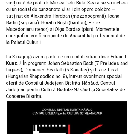
susținută de prof. dr. Mircea Gelu Buta. Seara se va încheia
cu un recital de canzonete și arii din opere celebre –
susținut de Alexandra Hordoan (mezzosoprană), Ioana
Badiu (soprană), Horațiu Ruști (bariton), Petre
Macedonianu (tenor) și Olga Bordas (pian). Momentele
coregrafice vor fi susținute de Ansamblul profesionist de
la Palatul Culturii.
La Sinagogă avem parte de un recital extraordinar
Eduard
Kunz
…! În program: Johan Sebastian Bach (7 Preludes and
fugues), Domenico Scarlatti (5 Sonatas) și Franz Liszt
(Hungarian Rhapsodies no. 8), într-un eveniment special
oferit de Consiliul Județean Bistrița-Năsăud, Centrul
Județean pentru Cultură Bistrița-Năsăud și Societatea de
Concerte Bistrița.