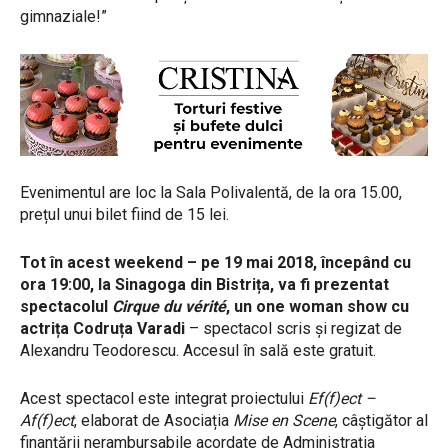
gimnaziale!”
Evenimentul are loc la Sala Polivalentă, de la ora 15.00,
prețul unui bilet fiind de 15 lei.
Tot în acest weekend – pe 19 mai 2018, începând cu
ora 19:00, la Sinagoga din Bistrița, va fi prezentat
spectacolul
Cirque du
vérité
, un one woman show cu
actrița Codruța Varadi
– spectacol scris și regizat de
Alexandru Teodorescu. Accesul în sală este gratuit.
Acest spectacol este integrat proiectului
Ef(f)ect –
Af(f)ect
, elaborat de Asociația
Mise en Scene
, câștigător al
finanțării nerambursabile acordate de Administrația