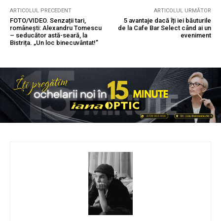
ARTICOLUL PRECEDENT
ARTICOLUL URMĂTOR
FOTO/VIDEO. Senzații tari,
5 avantaje dacă îți iei băuturile
românești: Alexandru Tomescu
de la Cafe Bar Select când ai un
– seducător astă-seară, la
eveniment
Bistrița. „Un loc binecuvântat!”