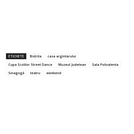
ETICHETE
Bistrita
casa argintarului
Cupa Scolilor Street Dance
Muzeul Judetean
Sala Polivalenta
Sinagogă
teatru
weekend