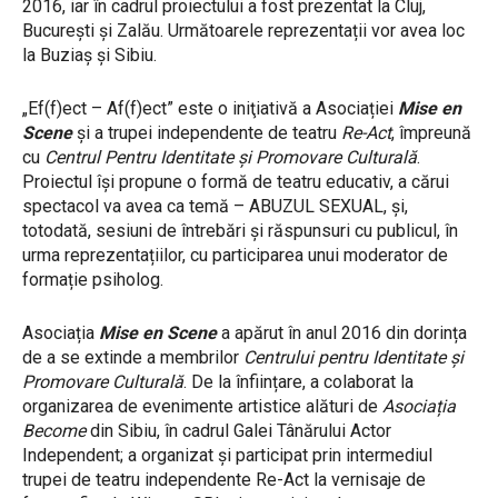
2016, iar în cadrul proiectului a fost prezentat la Cluj,
București și Zalău. Următoarele reprezentații vor avea loc
la Buziaș și Sibiu.
„Ef(f)ect – Af(f)ect” este o iniţiativă a Asociației
Mise en
Scene
și a trupei independente de teatru
Re-Act
, împreună
cu
Centrul Pentru Identitate și Promovare Culturală
.
Proiectul îşi propune o formă de teatru educativ, a cărui
spectacol va avea ca temă – ABUZUL SEXUAL, și,
totodată, sesiuni de întrebări și răspunsuri cu publicul, în
urma reprezentațiilor, cu participarea unui moderator de
formație psiholog.
Asociația
Mise en Scene
a apărut în anul 2016 din dorința
de a se extinde a membrilor
Centrului pentru Identitate și
Promovare Culturală
. De la înființare, a colaborat la
organizarea de evenimente artistice alături de
Asociația
Become
din Sibiu, în cadrul Galei Tânărului Actor
Independent; a organizat și participat prin intermediul
trupei de teatru independente Re-Act la vernisaje de