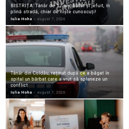
BISTRIȚA: Tânăr de 17 ani, bătut și jefuit, în
plină stradă, chiar de niște cunoscuți!
Iulia Hoha
-
august 7, 2026
Tânăr din Coldău, reținut după ce a băgat în
spital un bărbat care a vrut să aplaneze un
conflict
Iulia Hoha
-
august 7, 2026