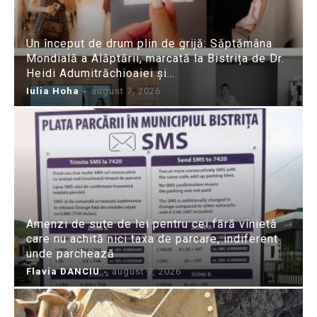
Un început de drum plin de grijă: Săptămâna
Mondială a Alăptării, marcată la Bistrița de Dr.
Heidi Adumitrăchioaiei și...
Iulia Hoha
-
august 7, 2026
Amenzi de sute de lei pentru cei fără vinietă
care nu achită nici taxa de parcare, indiferent
unde parchează
Flavia DANCIU
-
august 7, 2026