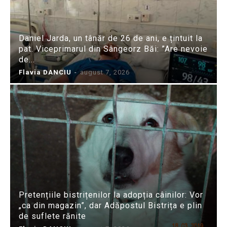
Daniel Jarda, un tânăr de 26 de ani, e țintuit la
pat. Viceprimarul din Sângeorz Băi: ”Are nevoie
de...
Flavia DANCIU
-
august 7, 2026
Pretențiile bistrițenilor la adopția câinilor: Vor
„ca din magazin”, dar Adăpostul Bistrița e plin
de suflete rănite