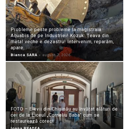
Probleme peste probleme la magistrala
Aquabis de pe Industriei! Kozuk: Țeava din
metal veche e dezastru! Intervenim, reparăm,
apare...
Bianca SARA
-
august 7, 2026
FOTO – Elevii din Chișinău au învățat alături de
cei de la Liceul „Corneliu Baba” cum se
restaurează corect...
Ioana BRADEA
-
august 7, 2026