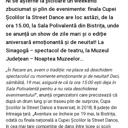
Ni se așterne la picioare un weekend
zbuciumat și plin de evenimente: finala Cupei
Școlilor la Street Dance are loc astăzi, de la
ora 15.00, la Sala Polivalentă din Bistrița, unde
se anunță un show de zile mari și o ediție
aniversară emoționantă și de neuitat! La
Sinagogă – spectacol de teatru, la Muzeul
Județean – Noaptea Muzeelor…
„
În fiecare an, avem o tradiție: ne place să deschidem
spectacolul cu momente emoționante și de neuitat! Deci,
sâmbătă, 19 mai, asigură-te că la ora 15:00 ești deja în
Sala Polivalentă pentru a nu rata deschiderea
evenimentului!
”, anunță organizatorii care precizează că
după un drum lung și un traseu plin de surprize, Cupa
Școlilor la Street Dance a traversat, în 2018, 8 județe din
întreaga țară. „Aventura se încheie pe 19 mai, la Bistrița,
odată cu finala națională a Cupei Școlilor la Street Dance,
în cea mai tare competiție de dans între licee și scoli