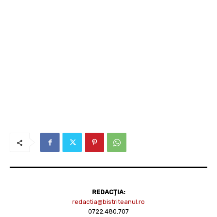
REDACȚIA:
redactia@bistriteanul.ro
0722.480.707