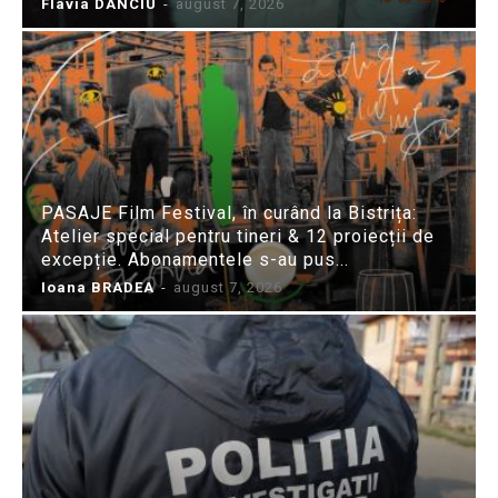
Flavia DANCIU
-
august 7, 2026
PASAJE Film Festival, în curând la Bistrița:
Atelier special pentru tineri & 12 proiecții de
excepție. Abonamentele s-au pus...
Ioana BRADEA
-
august 7, 2026