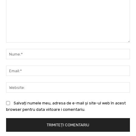
Comentariu:
Nu
Ema
Web
Salvați numele meu, adresa de e-mail și site-ul web în acest
browser pentru data viitoare i comentariu.