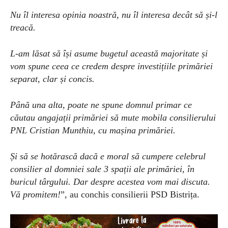
Nu îl interesa opinia noastră, nu îl interesa decât să și-l
treacă.
L-am lăsat să își asume bugetul această majoritate și
vom spune ceea ce credem despre investițiile primăriei
separat, clar și concis.
Până una alta, poate ne spune domnul primar ce
căutau angajații primăriei să mute mobila consilierului
PNL Cristian Munthiu, cu mașina primăriei.
Și să se hotărască dacă e moral să cumpere celebrul
consilier al domniei sale 3 spații ale primăriei, în
buricul târgului. Dar despre acestea vom mai discuta.
Vă promitem!
”, au conchis consilierii PSD Bistrița.