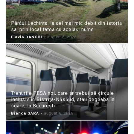
Pârâul Lechința, la cel mai mic debit din istoria
sa, prin localitatea cu același nume
Flavia DANCIU
-
august 6, 2026
Trenurile PESA noi, care ar trebui să circule
inclusiv în Bistrița-Năsăud, stau degeaba în
soare, la București
Bianca SARA
-
august 6, 2026