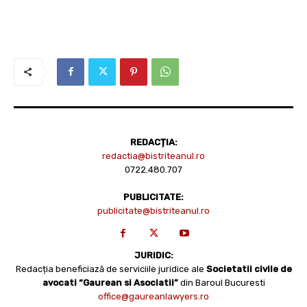
REDACȚIA:
redactia@bistriteanul.ro
0722.480.707
PUBLICITATE:
publicitate@bistriteanul.ro
JURIDIC:
Redacția beneficiază de serviciile juridice ale
Societatii civile de
avocati “Gaurean si Asociatii”
din Baroul Bucuresti
office@gaureanlawyers.ro