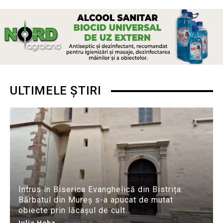
ULTIMELE ȘTIRI
Intrus în Biserica Evanghelică din Bistrița:
Bărbatul din Mureș s-a apucat de mutat
obiecte prin lăcașul de cult
Iulia Hoha
-
august 6, 2026