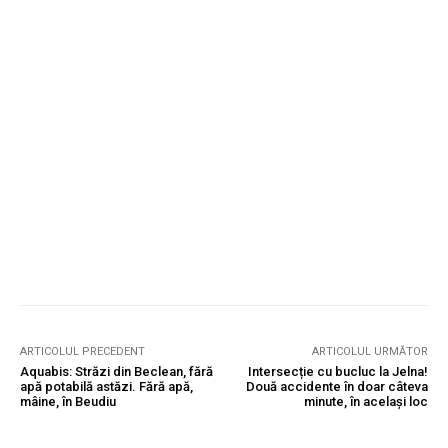
ARTICOLUL PRECEDENT
ARTICOLUL URMĂTOR
Aquabis: Străzi din Beclean, fără
Intersecție cu bucluc la Jelna!
apă potabilă astăzi. Fără apă,
Două accidente în doar câteva
mâine, în Beudiu
minute, în același loc