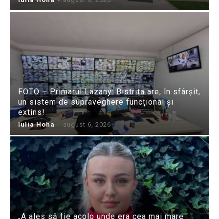
FOTO – Primarul Lazany: Bistrița are, în sfârșit,
un sistem de supraveghere funcțional și
extins!
Iulia Hoha
-
august 6, 2026
„A ales să fie acolo unde era cea mai mare