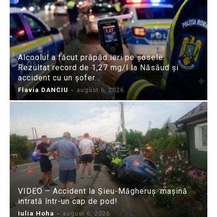
Alcoolul a făcut prăpăd ieri pe șosele:
Rezultat record de 1,27 mg/l la Năsăud și
accident cu un șofer...
Flavia DANCIU
-
august 6, 2026
VIDEO – Accident la Șieu-Măgheruș: mașină
intrată într-un cap de pod!
Iulia Hoha
-
august 6, 2026