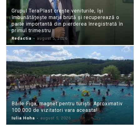
Grupul TeraPlast crește veniturile, își
îmbunătățește marja brută și recuperează o
parte importantă din pierderea înregistrată în
primul trimestru
Redactia
-
august 5, 2026
Băile Figa, magnet pentru turiști: Aproximativ
100.000 de vizitatori vara aceasta!
Iulia Hoha
-
august 5, 2026