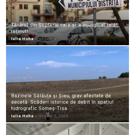
Tânărul din Șopteriu care și-a înjunghiat tatăl,
reținut!
Iulia Hoha
-
august 5, 2026
Bazinele Sălăuța și Șieu, grav afectate de
secetă: Scăderi istorice de debit în spațiul
hidrografic Someș-Tisa
Iulia Hoha
-
august 5, 2026