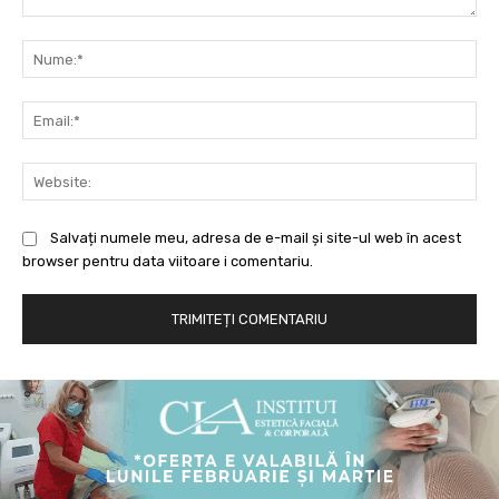
Comentariu:
Nu
Ema
Web
Salvați numele meu, adresa de e-mail și site-ul web în acest
browser pentru data viitoare i comentariu.