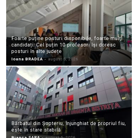
Foarte puține posturi disponibile, foarte mulți
candidați: Cel puțin 10 profesori își doresc
posturi în alte județe
Ioana BRADEA
-
august 5, 2026
Bărbatul din Șopteriu, înjunghiat de propriul fiu,
este în stare stabilă
Bianca SARA
-
august 5, 2026