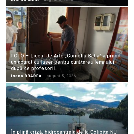
FOTO – Liceul de Arte „Corneliu Baba” a primit
un aparat cu laser pentru curățarea lemnului
după ce profesorii...
Ioana BRADEA
-
august 5, 2026
În plină criză, hidrocentrala de la Colibița NU