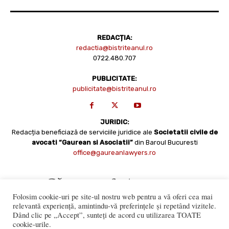
REDACȚIA:
redactia@bistriteanul.ro
0722.480.707
PUBLICITATE:
publicitate@bistriteanul.ro
JURIDIC:
Redacția beneficiază de serviciile juridice ale
Societatii civile de
avocati “Gaurean si Asociatii”
din Baroul Bucuresti
office@gaureanlawyers.ro
Folosim cookie-uri pe site-ul nostru web pentru a vă oferi cea mai
relevantă experiență, amintindu-vă preferințele și repetând vizitele.
Dând clic pe „Accept”, sunteți de acord cu utilizarea TOATE
cookie-urile.