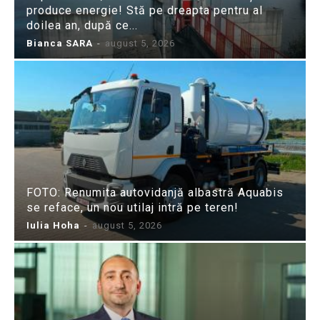
produce energie! Stă pe dreapta pentru al
doilea an, după ce...
Bianca SARA
-
august 5, 2026
FOTO: Renumita autovidanjă albastră Aquabis
se reface, un nou utilaj intră pe teren!
Iulia Hoha
-
august 5, 2026