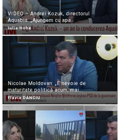
VIDEO – Andrei Kozuk, directorul
Aquabis: „Ajungem cu apa...
Iulia Hoha
-
iulie 21, 2026
Nicolae Moldovan: „E nevoie de
maturitate politică acum, mai...
Flavia DANCIU
-
iunie 10, 2026