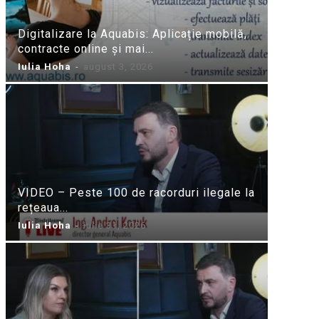
Digitalizare la Aquabis: Aplicație mobilă,
contracte online și mai...
Iulia Hoha
-
august 3, 2026
VIDEO – Peste 100 de racorduri ilegale la
rețeaua...
Iulia Hoha
-
iulie 31, 2026