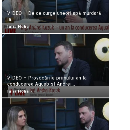
VIDEO – De ce curge uneori apă murdară
la...
Iulia Hoha
-
iulie 24, 2026
VIDEO – Provocările primului an la
conducerea Aquabis! Andrei...
Iulia Hoha
-
iulie 21, 2026