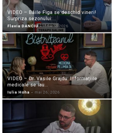
VIDEO – Băile Figa se deschid vineri!
Surpriza sezonului:...
Flavia DANCIU
-
iunie 9, 2026
VIDEO – Dr. Vasile Grajdu: Informațiile
medicale se iau...
Iulia Hoha
-
mai 26, 2026