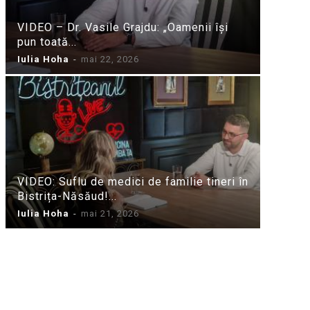
VIDEO – Dr. Vasile Grajdu: „Oamenii își
pun toată...
Iulia Hoha
-
mai 22, 2026
VIDEO: Suflu de medici de familie tineri în
Bistrița-Năsăud!...
Iulia Hoha
-
mai 21, 2026