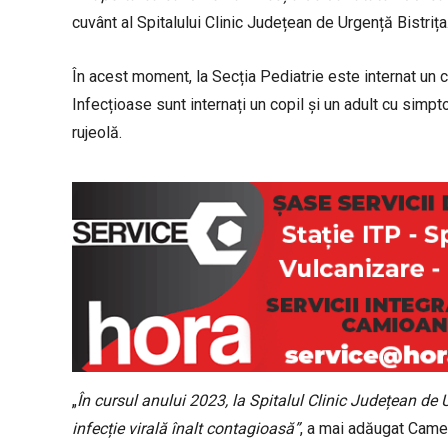
cuvânt al Spitalului Clinic Județean de Urgență Bistrița
În acest moment, la Secția Pediatrie este internat un co
Infecțioase sunt internați un copil și un adult cu simpt
rujeolă.
„
În cursul anului 2023, la Spitalul Clinic Județean de U
infecție virală înalt contagioasă”
, a mai adăugat Camel