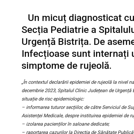
Un micuț diagnosticat cu 
Secția Pediatrie a Spitalul
Urgență Bistrița. De aseme
Infecțioase sunt internați 
simptome de rujeolă.
„
În contextul declarării epidemiei de rujeolă la nivel na
decembrie 2023, Spitalul Clinic Județean de Urgență Bi
situație de risc epidemiologic:
– informarea tuturor secțiilor, de către Serviciul de Su
Asistenței Medicale, despre instituirea epidemiei de ru
– izolarea pacienților în saloane dedicate;
– raportarea cazurilor la Direcția de Sănătate Publică