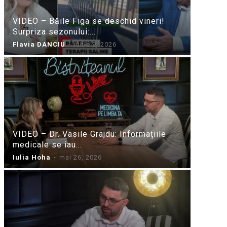
VIDEO – Băile Figa se deschid vineri!
Surpriza sezonului:...
Flavia DANCIU
-
iunie 9, 2026
VIDEO – Dr. Vasile Grajdu: Informațiile
medicale se iau...
Iulia Hoha
-
mai 26, 2026