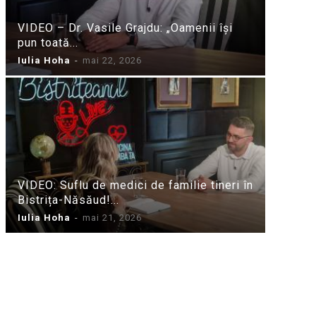
VIDEO – Dr. Vasile Grajdu: „Oamenii își
pun toată...
Iulia Hoha
-
mai 22, 2026
VIDEO: Suflu de medici de familie tineri în
Bistrița-Năsăud!...
Iulia Hoha
-
mai 21, 2026