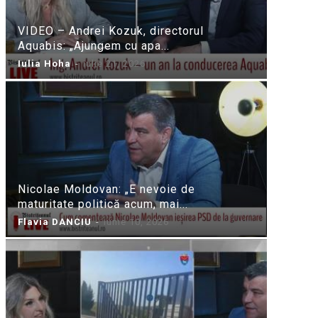
VIDEO – Andrei Kozuk, directorul
Aquabis: „Ajungem cu apa...
Iulia Hoha
-
iulie 21, 2026
Nicolae Moldovan: „E nevoie de
maturitate politică acum, mai...
Flavia DANCIU
-
iunie 10, 2026