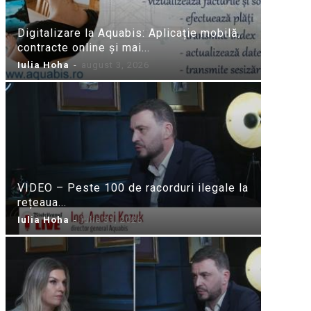
Digitalizare la Aquabis: Aplicație mobilă,
contracte online și mai...
Iulia Hoha
-
august 3, 2026
VIDEO – Peste 100 de racorduri ilegale la
rețeaua...
Iulia Hoha
-
iulie 31, 2026