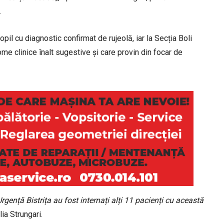
.
pil cu diagnostic confirmat de rujeolă, iar la Secția Boli
ome clinice înalt sugestive și care provin din focar de
rgență Bistrița au fost internați alți 11 pacienți cu această
ia Strungari.