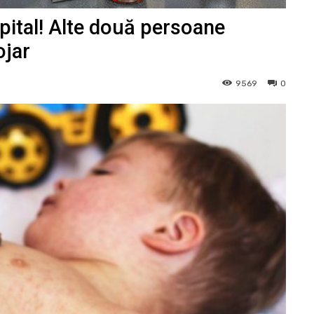
spital! Alte două persoane
ojar
9569
0