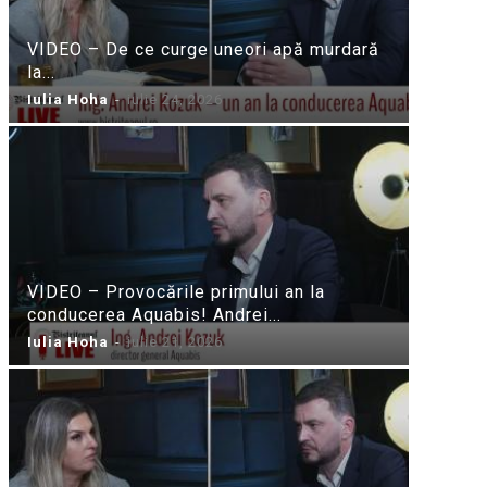
VIDEO – De ce curge uneori apă murdară
la...
Iulia Hoha
-
iulie 24, 2026
VIDEO – Provocările primului an la
conducerea Aquabis! Andrei...
Iulia Hoha
-
iulie 21, 2026