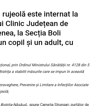
rujeolă este internat la
ui Clinic Județean de
nea, la Secția Boli
un copil și un adult, cu
țional, prin Ordinul Ministrului Sănătății nr. 4128 din 5
strița a stabilit măsurile care se impun în această
praveghere, Prevenire și Limitare a Infecțiilor Asociate
jeolă;
 Bistrița-Năsăud
„, spune Camelia Strungari, purtător de