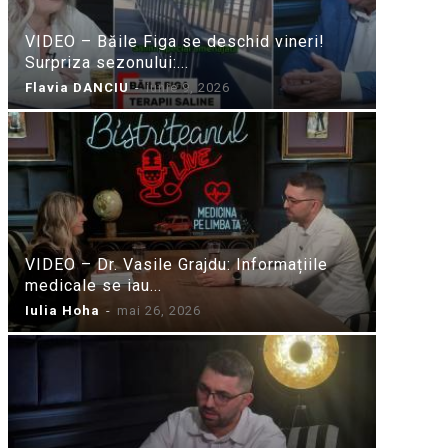
VIDEO – Băile Figa se deschid vineri!
Surpriza sezonului:...
Flavia DANCIU
-
iunie 9, 2026
VIDEO – Dr. Vasile Grajdu: Informațiile
medicale se iau...
Iulia Hoha
-
mai 26, 2026