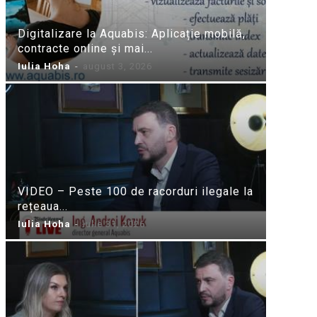
Digitalizare la Aquabis: Aplicație mobilă,
contracte online și mai...
Iulia Hoha
-
august 3, 2026
VIDEO – Peste 100 de racorduri ilegale la
rețeaua...
Iulia Hoha
-
iulie 31, 2026