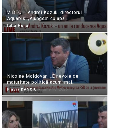
VIDEO – Andrei Kozuk, directorul
Aquabis: „Ajungem cu apa...
Iulia Hoha
-
iulie 21, 2026
Nicolae Moldovan: „E nevoie de
maturitate politică acum, mai...
Flavia DANCIU
-
iunie 10, 2026