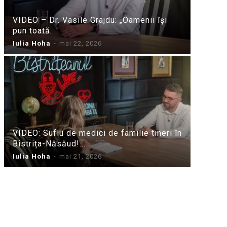
VIDEO – Dr. Vasile Grajdu: „Oamenii își
pun toată...
Iulia Hoha
-
mai 22, 2026
VIDEO: Suflu de medici de familie tineri în
Bistrița-Năsăud!...
Iulia Hoha
-
mai 21, 2026