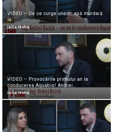
VIDEO – De ce curge uneori apă murdară
la...
Iulia Hoha
-
iulie 24, 2026
VIDEO – Provocările primului an la
conducerea Aquabis! Andrei...
Iulia Hoha
-
iulie 21, 2026