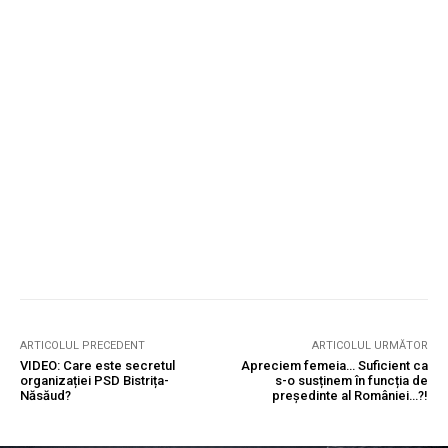
ARTICOLUL PRECEDENT
ARTICOLUL URMĂTOR
VIDEO: Care este secretul
Apreciem femeia… Suficient ca
organizației PSD Bistrița-
s-o susținem în funcția de
Năsăud?
președinte al României…?!