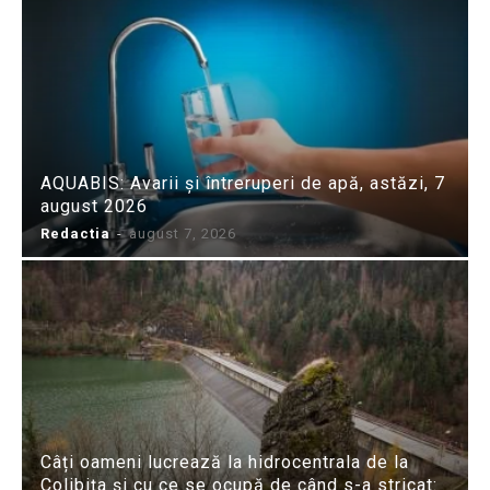
AQUABIS: Avarii și întreruperi de apă, astăzi, 7
august 2026
Redactia
-
august 7, 2026
Câți oameni lucrează la hidrocentrala de la
Colibița și cu ce se ocupă de când s-a stricat: