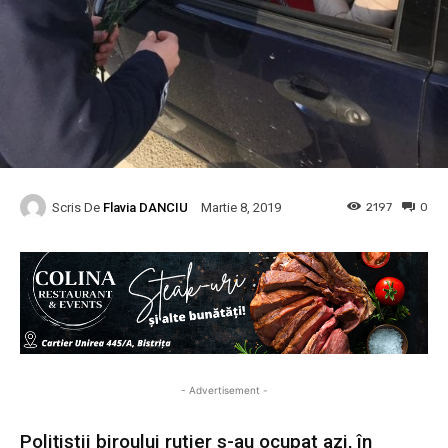
Scris De
Flavia DANCIU
2197
0
Martie 8, 2019
- Advertisement -
Polițiștii biroului rutier s-au ocupat azi, în