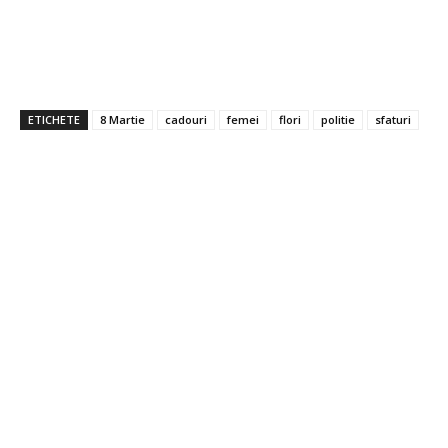
ETICHETE
8 Martie
cadouri
femei
flori
politie
sfaturi