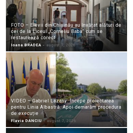
FOTO – Elevii din Chișinău au învățat alături de
cei de la Liceul „Corneliu Baba” cum se
restaurează corect...
Ioana BRADEA
-
august 7, 2026
VIDEO – Gabriel Lazany: Începe proiectarea
pentru Linia Albastră. Apoi demarăm procedura
de execuție
Flavia DANCIU
-
august 7, 2026