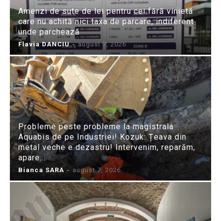
Amenzi de sute de lei pentru cei fără vinietă
care nu achită nici taxa de parcare, indiferent
unde parchează
Flavia DANCIU
-
august 7, 2026
Probleme peste probleme la magistrala
Aquabis de pe Industriei! Kozuk: Țeava din
metal veche e dezastru! Intervenim, reparăm,
apare...
Bianca SARA
-
august 7, 2026