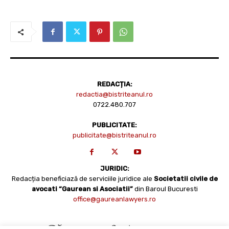
REDACȚIA:
redactia@bistriteanul.ro
0722.480.707
PUBLICITATE:
publicitate@bistriteanul.ro
JURIDIC:
Redacția beneficiază de serviciile juridice ale
Societatii civile de
avocati “Gaurean si Asociatii”
din Baroul Bucuresti
office@gaureanlawyers.ro