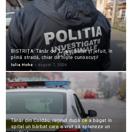
BISTRIȚA: Tânăr de 17 ani, bătut și jefuit, în
plină stradă, chiar de niște cunoscuți!
Iulia Hoha
-
august 7, 2026
Tânăr din Coldău, reținut după ce a băgat în
spital un bărbat care a vrut să aplaneze un