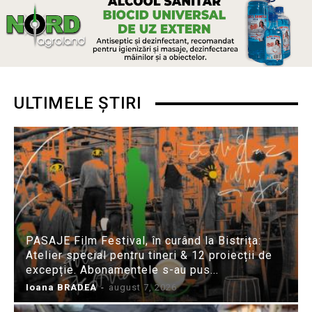
ULTIMELE ȘTIRI
PASAJE Film Festival, în curând la Bistrița:
Atelier special pentru tineri & 12 proiecții de
excepție. Abonamentele s-au pus...
Ioana BRADEA
-
august 7, 2026