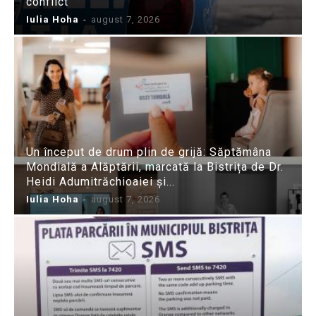
conflict
Iulia Hoha
-
august 7, 2026
Un început de drum plin de grijă: Săptămâna
Mondială a Alăptării, marcată la Bistrița de Dr.
Heidi Adumitrăchioaiei și...
Iulia Hoha
-
august 7, 2026