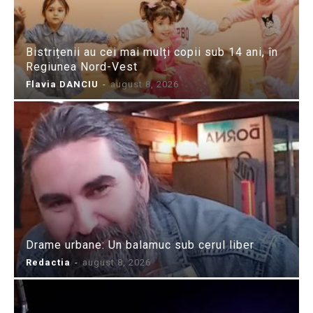
Bistrițenii au cei mai mulți copii sub 14 ani, în
Regiunea Nord-Vest
Flavia DANCIU
-
august 8, 2026
Drame urbane: Un balamuc sub cerul liber
Redactia
-
august 8, 2026