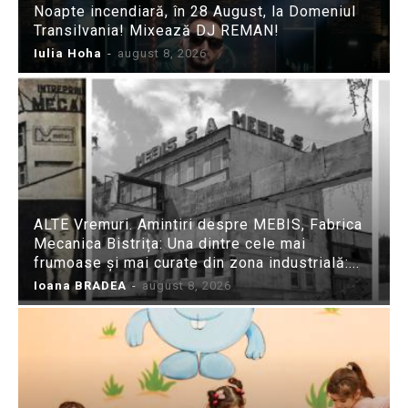
Noapte incendiară, în 28 August, la Domeniul
Transilvania! Mixează DJ REMAN!
Iulia Hoha
-
august 8, 2026
ALTE Vremuri. Amintiri despre MEBIS, Fabrica
Mecanica Bistrița: Una dintre cele mai
frumoase și mai curate din zona industrială:...
Ioana BRADEA
-
august 8, 2026