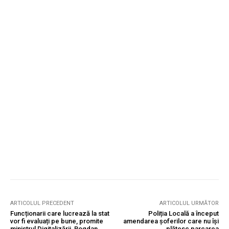
ARTICOLUL PRECEDENT
ARTICOLUL URMĂTOR
Funcționarii care lucrează la stat
Poliția Locală a început
vor fi evaluați pe bune, promite
amendarea șoferilor care nu își
ministrul Digitalizării, Bogdan
plătesc parcarea