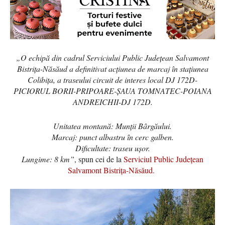
„O echipă din cadrul Serviciului Public Judeţean Salvamont
Bistriţa-Năsăud a definitivat acţiunea de marcaj în staţiunea
Colibiţa, a traseului circuit de interes local DJ 172D-
PICIORUL BORII-PRIPOARE-ŞAUA TOMNATEC-POIANA
ANDREICHII-DJ 172D.
Unitatea montană: Munţii Bârgăului.
Marcaj: punct albastru în cerc galben.
Dificultate: traseu uşor.
Lungime: 8 km”
, spun cei de la
Serviciul Public Județean
Salvamont Bistrița-Năsăud.