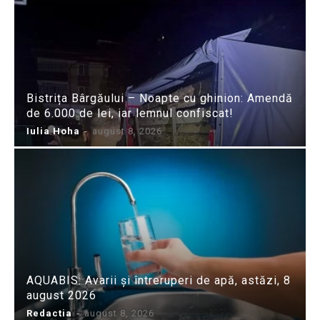
Bistrița Bârgăului – Noapte cu ghinion: Amendă
de 6.000 de lei, iar lemnul confiscat!
Iulia Hoha
-
august 8, 2026
AQUABIS: Avarii și întreruperi de apă, astăzi, 8
august 2026
Redactia
-
august 8, 2026