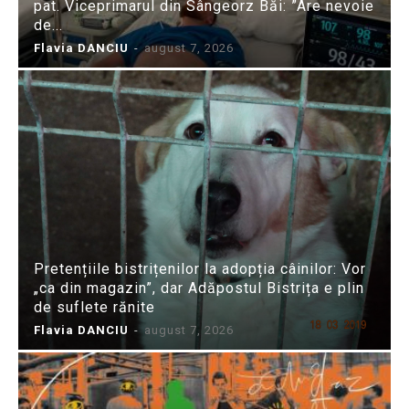
pat. Viceprimarul din Sângeorz Băi: ”Are nevoie
de...
Flavia DANCIU
-
august 7, 2026
Pretențiile bistrițenilor la adopția câinilor: Vor
„ca din magazin”, dar Adăpostul Bistrița e plin
de suflete rănite
Flavia DANCIU
-
august 7, 2026