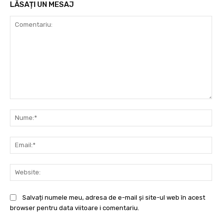
LĂSAȚI UN MESAJ
Comentariu:
Nu
Ema
Web
Salvați numele meu, adresa de e-mail și site-ul web în acest
browser pentru data viitoare i comentariu.