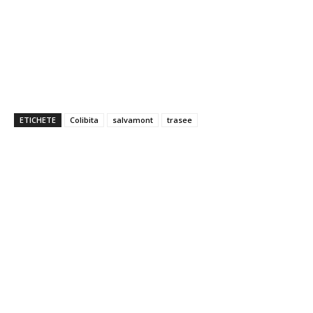
ETICHETE
Colibita
salvamont
trasee