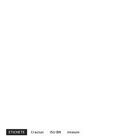
ETICHETE
Craciun
ISU BN
misiuni