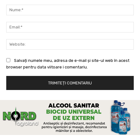
Comentariu:
Nu
Ema
Web
Salvați numele meu, adresa de e-mail și site-ul web în acest
browser pentru data viitoare i comentariu.