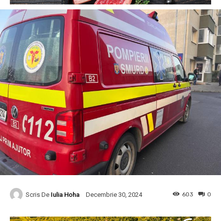
Scris De
Iulia Hoha
603
0
Decembrie 30, 2024