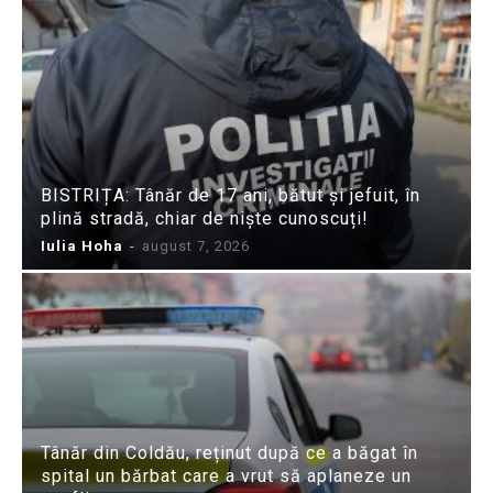
BISTRIȚA: Tânăr de 17 ani, bătut și jefuit, în
plină stradă, chiar de niște cunoscuți!
Iulia Hoha
-
august 7, 2026
Tânăr din Coldău, reținut după ce a băgat în
spital un bărbat care a vrut să aplaneze un