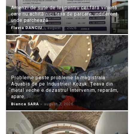
Amenzi de sute de lei pentru cei fără vinietă
care nu achită nici taxa de parcare, indiferent
unde parchează
Flavia DANCIU
-
august 7, 2026
Probleme peste probleme la magistrala
Aquabis de pe Industriei! Kozuk: Țeava din
metal veche e dezastru! Intervenim, reparăm,
apare...
Bianca SARA
-
august 7, 2026