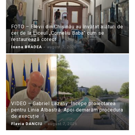
FOTO – Elevii din Chișinău au învățat alături de
cei de la Liceul „Corneliu Baba” cum se
restaurează corect...
Ioana BRADEA
-
august 7, 2026
VIDEO – Gabriel Lazany: Începe proiectarea
pentru Linia Albastră. Apoi demarăm procedura
de execuție
Flavia DANCIU
-
august 7, 2026