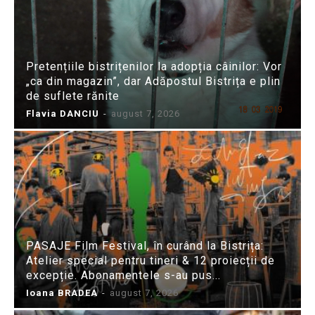
Pretențiile bistrițenilor la adopția câinilor: Vor
„ca din magazin”, dar Adăpostul Bistrița e plin
de suflete rănite
Flavia DANCIU
-
august 7, 2026
PASAJE Film Festival, în curând la Bistrița:
Atelier special pentru tineri & 12 proiecții de
excepție. Abonamentele s-au pus...
Ioana BRADEA
-
august 7, 2026