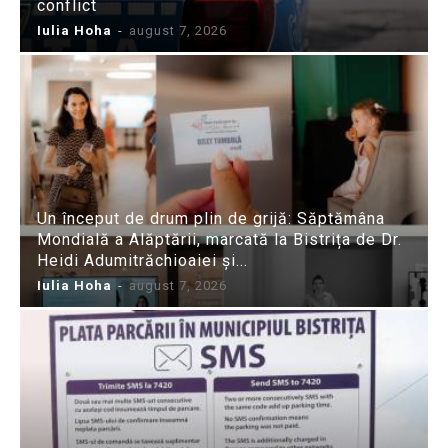
conflict
Iulia Hoha
-
august 7, 2026
Un început de drum plin de grijă: Săptămâna
Mondială a Alăptării, marcată la Bistrița de Dr.
Heidi Adumitrăchioaiei și...
Iulia Hoha
-
august 7, 2026