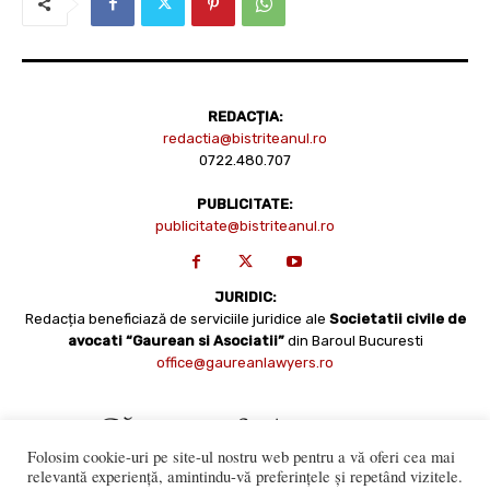
REDACȚIA:
redactia@bistriteanul.ro
0722.480.707
PUBLICITATE:
publicitate@bistriteanul.ro
JURIDIC:
Redacția beneficiază de serviciile juridice ale
Societatii civile de
avocati “Gaurean si Asociatii”
din Baroul Bucuresti
office@gaureanlawyers.ro
Folosim cookie-uri pe site-ul nostru web pentru a vă oferi cea mai
relevantă experiență, amintindu-vă preferințele și repetând vizitele.