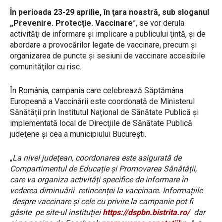
În perioada 23-29 aprilie, în ţara noastră, sub sloganul
„Prevenire. Protecţie. Vaccinare
”, se vor derula
activităţi de informare şi implicare a publicului ţintă, şi de
abordare a provocărilor legate de vaccinare, precum şi
organizarea de puncte şi sesiuni de vaccinare accesibile
comunităţilor cu risc.
În România, campania care celebrează Săptămâna
Europeană a Vaccinării este coordonată de Ministerul
Sănătăţii prin Institutul Naţional de Sănătate Publică şi
implementată local de Direcţiile de Sănătate Publică
judeţene şi cea a municipiului Bucureşti.
„
La nivel judeţean, coordonarea este asigurată de
Compartimentul de Educație și Promovarea Sănătății,
care va organiza activități specifice de informare în
vederea diminuării retincenței la vaccinare. Informațiile
despre vaccinare și cele cu privire la campanie pot fi
găsite pe site-ul instituției
https://dspbn.bistrita.ro/
dar