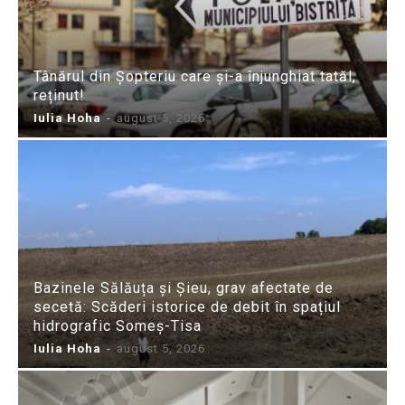
Tânărul din Șopteriu care și-a înjunghiat tatăl,
reținut!
Iulia Hoha
-
august 5, 2026
Bazinele Sălăuța și Șieu, grav afectate de
secetă: Scăderi istorice de debit în spațiul
hidrografic Someș-Tisa
Iulia Hoha
-
august 5, 2026