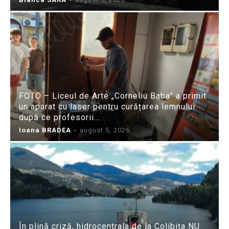
FOTO – Liceul de Arte „Corneliu Baba” a primit
un aparat cu laser pentru curățarea lemnului
după ce profesorii...
Ioana BRADEA
-
august 5, 2026
În plină criză, hidrocentrala de la Colibița NU