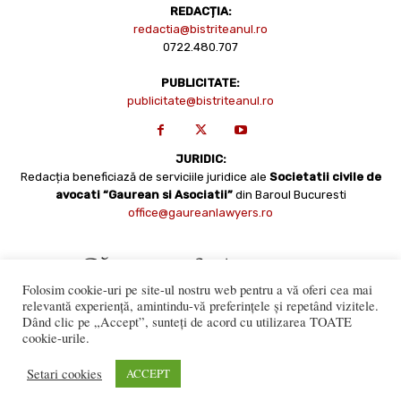
REDACȚIA:
redactia@bistriteanul.ro
0722.480.707
PUBLICITATE:
publicitate@bistriteanul.ro
JURIDIC:
Redacția beneficiază de serviciile juridice ale
Societatii civile de
avocati “Gaurean si Asociatii”
din Baroul Bucuresti
office@gaureanlawyers.ro
Folosim cookie-uri pe site-ul nostru web pentru a vă oferi cea mai
relevantă experiență, amintindu-vă preferințele și repetând vizitele.
Dând clic pe „Accept”, sunteți de acord cu utilizarea TOATE
cookie-urile.
Reproducerea totală sau parțială a materialelor este permisă
numai cu acordul expres al Bistriteanul.Ro. © Copyright 2008 -
Setari cookies
ACCEPT
2021 Bistrițeanul.ro
Made with ♥ by
201.ro