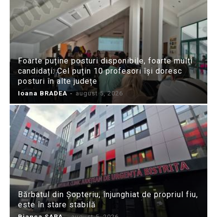
Foarte puține posturi disponibile, foarte mulți
candidați: Cel puțin 10 profesori își doresc
posturi în alte județe
Ioana BRADEA
-
august 5, 2026
Bărbatul din Șopteriu, înjunghiat de propriul fiu,
este în stare stabilă
Bianca SARA
-
august 5, 2026