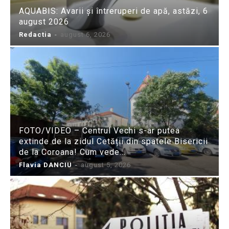
AQUABIS: Avarii și întreruperi de apă, astăzi, 6
august 2026
Redactia
-
august 6, 2026
FOTO/VIDEO – Centrul Vechi s-ar putea
extinde de la zidul Cetății din spatele Bisericii
de la Coroana! Cum vede...
Flavia DANCIU
-
august 5, 2026