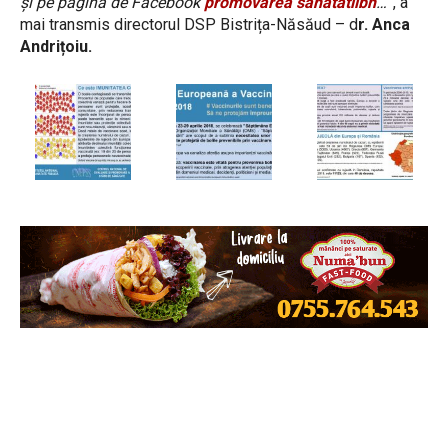
și pe pagina de Facebook
promovarea sanatatiibn
…
”, a
mai transmis directorul DSP Bistrița-Năsăud – d
r. Anca
Andrițoiu.