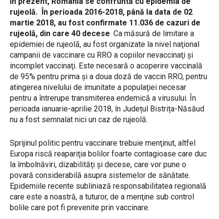
În prezent, România se confruntă cu epidemia de
rujeolă. În perioada 2016-2018, până la data de 02
martie 2018, au fost confirmate 11.036 de cazuri de
rujeolă, din care 40 decese
. Ca măsură de limitare a
epidemiei de rujeolă, au fost organizate la nivel naţional
campanii de vaccinare cu RRO a copiilor nevaccinaţi şi
incomplet vaccinaţi. Este necesară o acoperire vaccinală
de 95% pentru prima şi a doua doză de vaccin RRO, pentru
atingerea nivelului de imunitate a populaţiei necesar
pentru a întrerupe transmiterea endemică a virusului. În
perioada ianuarie-aprilie 2018, în Județul Bistrița-Năsăud
nu a fost semnalat nici un caz de rujeolă.
Sprijinul politic pentru vaccinare trebuie menţinut, altfel
Europa riscă reapariţia bolilor foarte contagioase care duc
la îmbolnăviri, dizabilităţi şi decese, care vor pune o
povară considerabilă asupra sistemelor de sănătate.
Epidemiile recente subliniază responsabilitatea regională
care este a noastră, a tuturor, de a menţine sub control
bolile care pot fi prevenite prin vaccinare.