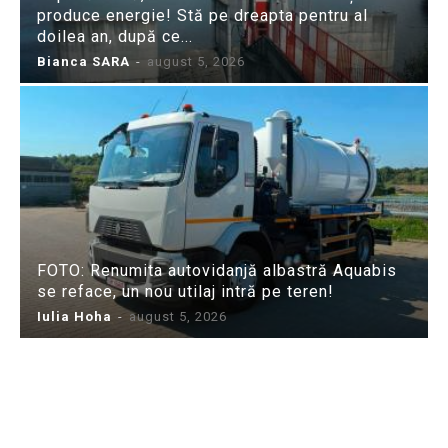
produce energie! Stă pe dreapta pentru al
doilea an, după ce...
Bianca SARA
-
august 5, 2026
FOTO: Renumita autovidanjă albastră Aquabis
se reface, un nou utilaj intră pe teren!
Iulia Hoha
-
august 5, 2026