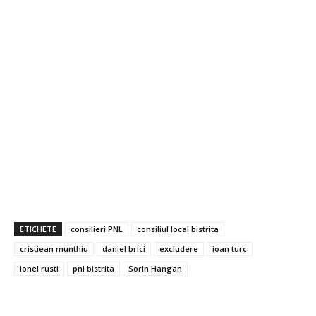
ETICHETE
consilieri PNL
consiliul local bistrita
cristiean munthiu
daniel brici
excludere
ioan turc
ionel rusti
pnl bistrita
Sorin Hangan