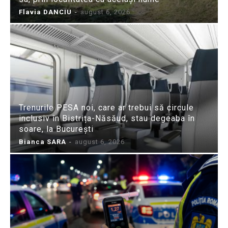
Flavia DANCIU
-
august 6, 2026
Trenurile PESA noi, care ar trebui să circule
inclusiv în Bistrița-Năsăud, stau degeaba în
soare, la București
Bianca SARA
-
august 6, 2026