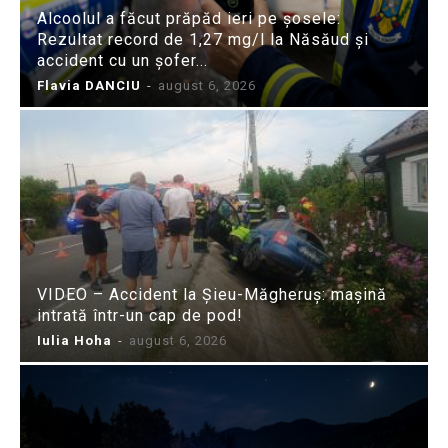
Alcoolul a făcut prăpăd ieri pe șosele:
Rezultat record de 1,27 mg/l la Năsăud și
accident cu un șofer...
Flavia DANCIU
-
august 6, 2026
VIDEO – Accident la Șieu-Măgheruș: mașină
intrată într-un cap de pod!
Iulia Hoha
-
august 6, 2026