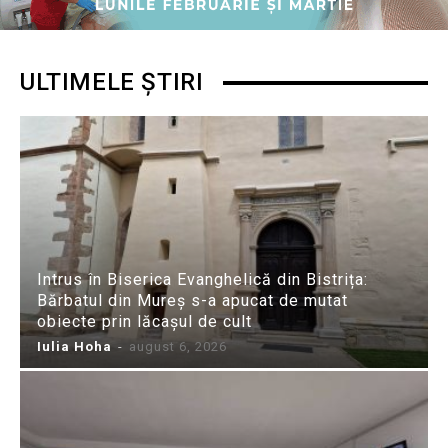
ULTIMELE ȘTIRI
Intrus în Biserica Evanghelică din Bistrița:
Bărbatul din Mureș s-a apucat de mutat
obiecte prin lăcașul de cult
Iulia Hoha
-
august 6, 2026