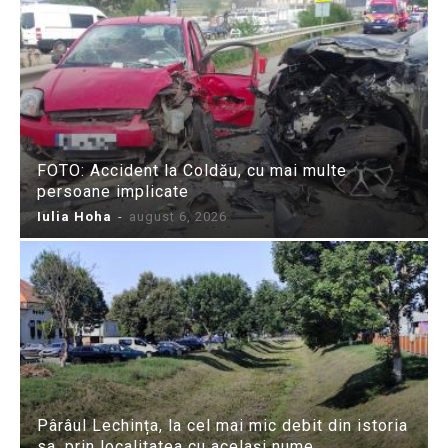
FOTO: Accident la Coldău, cu mai multe
persoane implicate
Iulia Hoha
-
august 6, 2026
Pârâul Lechința, la cel mai mic debit din istoria
sa, prin localitatea cu același nume