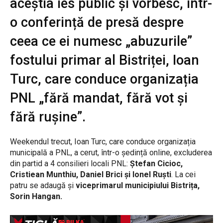
aceștia ies public și vorbesc, într-
o conferință de presă despre
ceea ce ei numesc „abuzurile”
fostului primar al Bistriței, Ioan
Turc, care conduce organizația
PNL „fără mandat, fără vot și
fără rușine”.
Weekendul trecut, Ioan Turc, care conduce organizația
municipală a PNL, a cerut, într-o ședință online, excluderea
din partid a 4 consilieri locali PNL:
Ștefan Cicioc,
Cristiean Munthiu, Daniel Brici și Ionel Ruști
. La cei
patru se adaugă și
viceprimarul municipiului Bistrița,
Sorin Hangan.