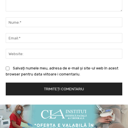
Comentariu:
Nu
Ema
Web
Salvați numele meu, adresa de e-mail și site-ul web în acest
browser pentru data viitoare i comentariu.