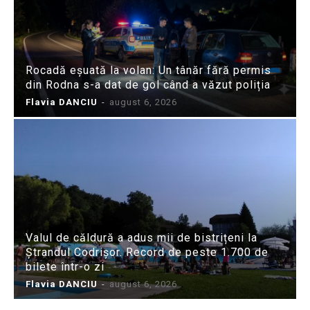
Rocadă eșuată la volan: Un tânăr fără permis
din Rodna s-a dat de gol când a văzut poliția
Flavia DANCIU
-
august 6, 2026
Valul de căldură a adus mii de bistrițeni la
Ștrandul Codrișor. Record de peste 1.700 de
bilete într-o zi
Flavia DANCIU
-
august 6, 2026