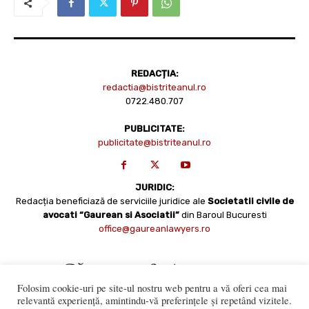
REDACȚIA:
redactia@bistriteanul.ro
0722.480.707
PUBLICITATE:
publicitate@bistriteanul.ro
JURIDIC:
Redacția beneficiază de serviciile juridice ale
Societatii civile de
avocati “Gaurean si Asociatii”
din Baroul Bucuresti
office@gaureanlawyers.ro
Folosim cookie-uri pe site-ul nostru web pentru a vă oferi cea mai
relevantă experiență, amintindu-vă preferințele și repetând vizitele.