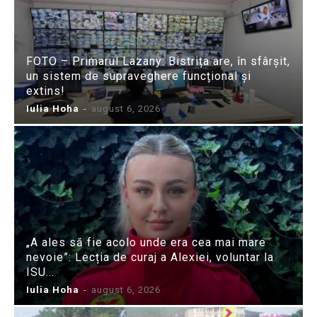
FOTO – Primarul Lazany: Bistrița are, în sfârșit,
un sistem de supraveghere funcțional și
extins!
Iulia Hoha
-
august 6, 2026
„A ales să fie acolo unde era cea mai mare
nevoie”: Lecția de curaj a Alexiei, voluntar la
ISU...
Iulia Hoha
-
august 6, 2026