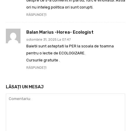
despre ce s-a convenit in partid, Turc e vinovatul. Astia
ori nu inteleg politica ori sunt corupti.
RĂSPUNDEȚI
Balan Marius -Horea- Ecologist
octombrie 31, 2025 La 07:47
Baietii sunt asteptati la PER la scoala de toamna
pentru o lectie de ECOLOGIZARE.
Cursurile gratuite .
RĂSPUNDEȚI
LĂSAȚI UN MESAJ