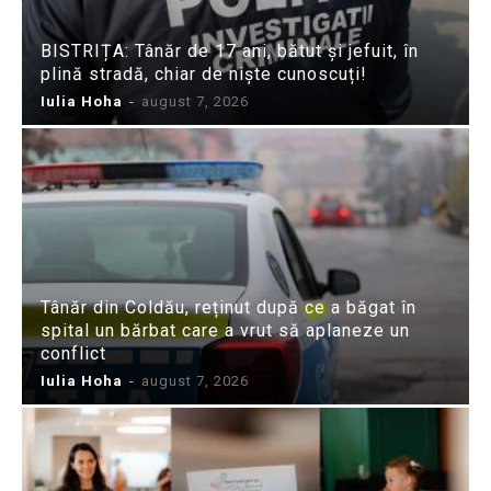
BISTRIȚA: Tânăr de 17 ani, bătut și jefuit, în
plină stradă, chiar de niște cunoscuți!
Iulia Hoha
-
august 7, 2026
Tânăr din Coldău, reținut după ce a băgat în
spital un bărbat care a vrut să aplaneze un
conflict
Iulia Hoha
-
august 7, 2026