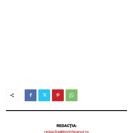
REDACȚIA:
redactia@bistriteanul.ro