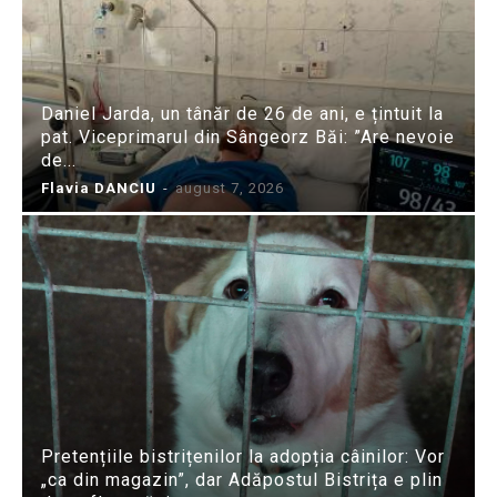
Daniel Jarda, un tânăr de 26 de ani, e țintuit la
pat. Viceprimarul din Sângeorz Băi: ”Are nevoie
de...
Flavia DANCIU
-
august 7, 2026
Pretențiile bistrițenilor la adopția câinilor: Vor
„ca din magazin”, dar Adăpostul Bistrița e plin