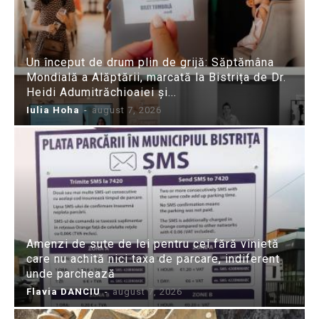
Un început de drum plin de grijă: Săptămâna
Mondială a Alăptării, marcată la Bistrița de Dr.
Heidi Adumitrăchioaiei și...
Iulia Hoha
-
august 7, 2026
Amenzi de sute de lei pentru cei fără vinietă
care nu achită nici taxa de parcare, indiferent
unde parchează
Flavia DANCIU
-
august 7, 2026