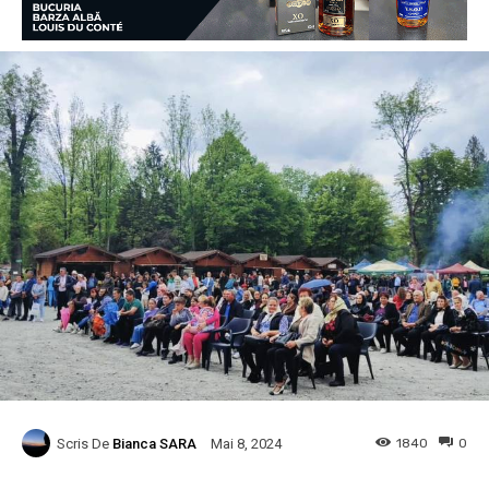
Scris De
Bianca SARA
1840
0
Mai 8, 2024