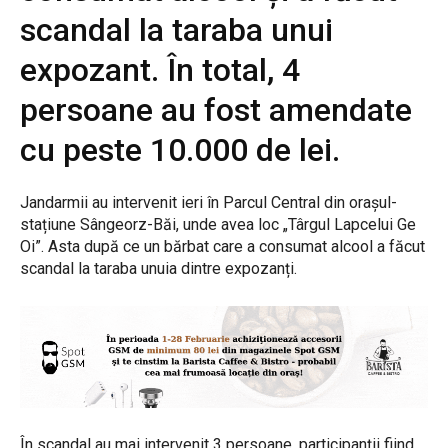
scandal la taraba unui
expozant. În total, 4
persoane au fost amendate
cu peste 10.000 de lei.
Jandarmii au intervenit ieri în Parcul Central din orașul-
stațiune Sângeorz-Băi, unde avea loc „Târgul Lapcelui Ge
Oi”. Asta după ce un bărbat care a consumat alcool a făcut
scandal la taraba unuia dintre expozanți.
În scandal au mai intervenit 3 persoane, participanții fiind