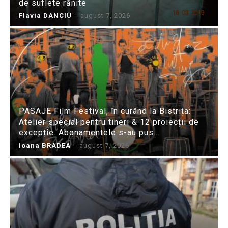
de suflete rănite
Flavia DANCIU
-
august 7, 2026
PASAJE Film Festival, în curând la Bistrița:
Atelier special pentru tineri & 12 proiecții de
excepție. Abonamentele s-au pus...
Ioana BRADEA
-
august 7, 2026