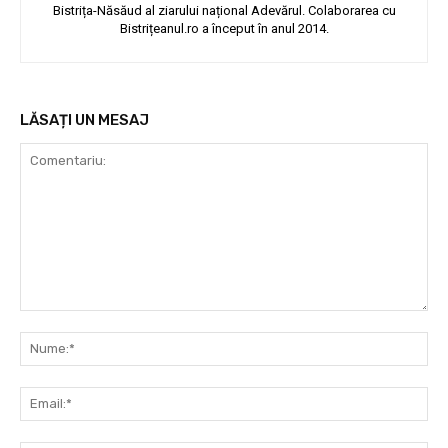
Bistrița-Năsăud al ziarului național Adevărul. Colaborarea cu
Bistrițeanul.ro a început în anul 2014.
LĂSAȚI UN MESAJ
Comentariu:
Nu
Ema