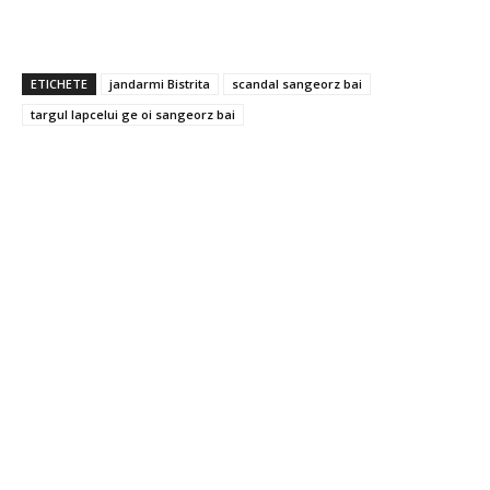
ETICHETE
jandarmi Bistrita
scandal sangeorz bai
targul lapcelui ge oi sangeorz bai