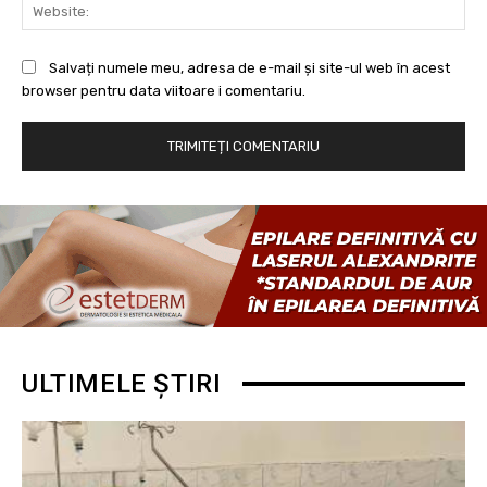
Web
Salvați numele meu, adresa de e-mail și site-ul web în acest
browser pentru data viitoare i comentariu.
ULTIMELE ȘTIRI