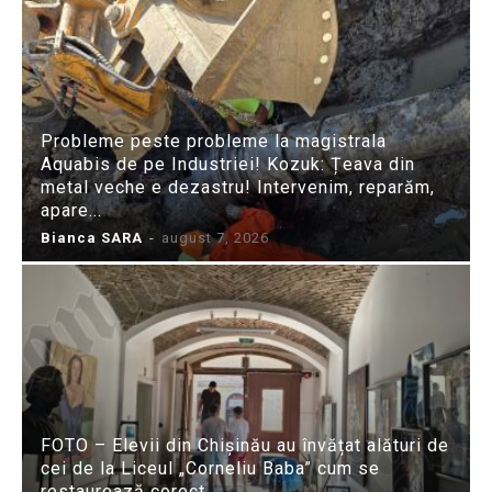
Probleme peste probleme la magistrala
Aquabis de pe Industriei! Kozuk: Țeava din
metal veche e dezastru! Intervenim, reparăm,
apare...
Bianca SARA
-
august 7, 2026
FOTO – Elevii din Chișinău au învățat alături de
cei de la Liceul „Corneliu Baba” cum se
restaurează corect...