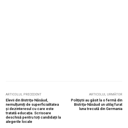
ARTICOLUL PRECEDENT
ARTICOLUL URMĂTOR
Elevii din Bistrița-Năsăud,
Polițiștii au găsit la o fermă din
nemulțumiți de superficialitatea
Bistrița-Năsăud un utilaj furat
și dezinteresul cu care este
luna trecută din Germania
tratată educația. Scrisoare
deschisă pentru toți candidații la
alegerile locale