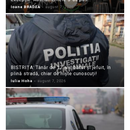
Ioana BRADEA
-
august 7, 2026
BISTRIȚA: Tânăr de 17 ani, bătut și jefuit, în
plină stradă, chiar de niște cunoscuți!
Iulia Hoha
-
august 7, 2026