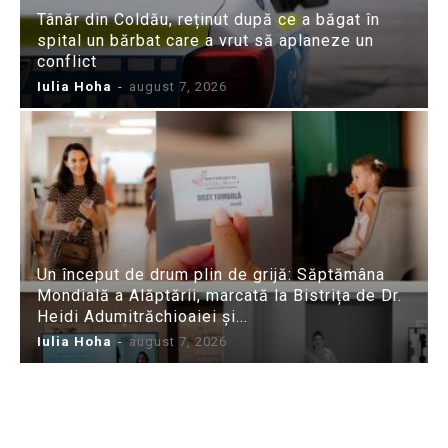
Tânăr din Coldău, reținut după ce a băgat în
spital un bărbat care a vrut să aplaneze un
conflict
Iulia Hoha
-
august 7, 2026
Un început de drum plin de grijă: Săptămâna
Mondială a Alăptării, marcată la Bistrița de Dr.
Heidi Adumitrăchioaiei și...
Iulia Hoha
-
august 7, 2026