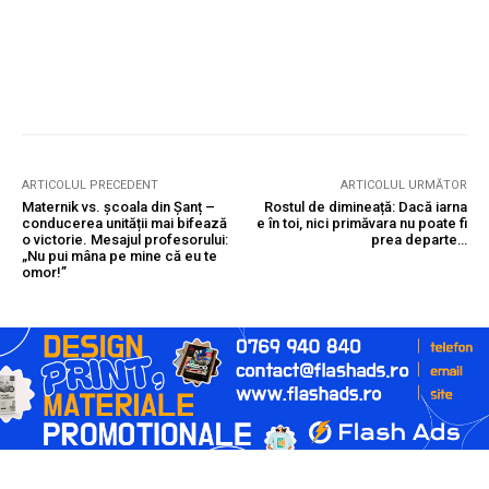
ARTICOLUL PRECEDENT
ARTICOLUL URMĂTOR
Maternik vs. școala din Șanț –
Rostul de dimineață: Dacă iarna
conducerea unității mai bifează
e în toi, nici primăvara nu poate fi
o victorie. Mesajul profesorului:
prea departe…
„Nu pui mâna pe mine că eu te
omor!”