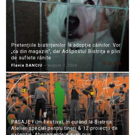
Pretențiile bistrițenilor la adopția câinilor: Vor
„ca din magazin”, dar Adăpostul Bistrița e plin
de suflete rănite
Flavia DANCIU
-
august 7, 2026
PASAJE Film Festival, în curând la Bistrița:
Atelier special pentru tineri & 12 proiecții de
excepție. Abonamentele s-au pus...