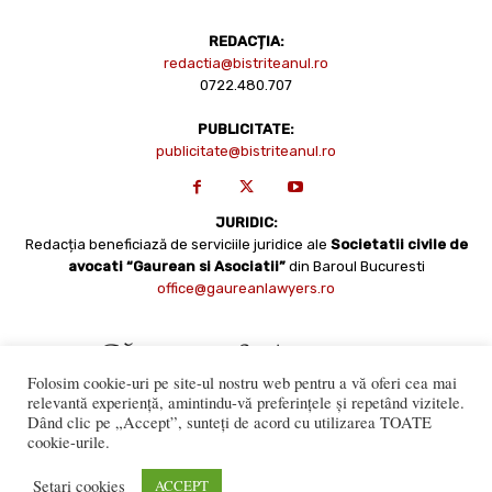
REDACȚIA:
redactia@bistriteanul.ro
0722.480.707
PUBLICITATE:
publicitate@bistriteanul.ro
JURIDIC:
Redacția beneficiază de serviciile juridice ale
Societatii civile de
avocati “Gaurean si Asociatii”
din Baroul Bucuresti
office@gaureanlawyers.ro
Folosim cookie-uri pe site-ul nostru web pentru a vă oferi cea mai
relevantă experiență, amintindu-vă preferințele și repetând vizitele.
Dând clic pe „Accept”, sunteți de acord cu utilizarea TOATE
cookie-urile.
Reproducerea totală sau parțială a materialelor este permisă
numai cu acordul expres al Bistriteanul.Ro. © Copyright 2008 -
Setari cookies
ACCEPT