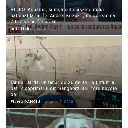
VIDEO: Aquabis, la mijlocul clasamentului
național la tarife. Andrei Kozuk: „Îmi doresc ca
2027 să nu fie un an...
Iulia Hoha
-
august 8, 2026
Daniel Jarda, un tânăr de 26 de ani, e țintuit la
pat. Viceprimarul din Sângeorz Băi: ”Are nevoie
de...
Flavia DANCIU
-
august 7, 2026