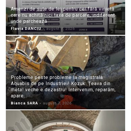
Amenzi de sute de lei pentru cei fără vinietă
care nu achită nici taxa de parcare, indiferent
unde parchează
Flavia DANCIU
-
august 7, 2026
Probleme peste probleme la magistrala
Aquabis de pe Industriei! Kozuk: Țeava din
metal veche e dezastru! Intervenim, reparăm,
apare...
Bianca SARA
-
august 7, 2026