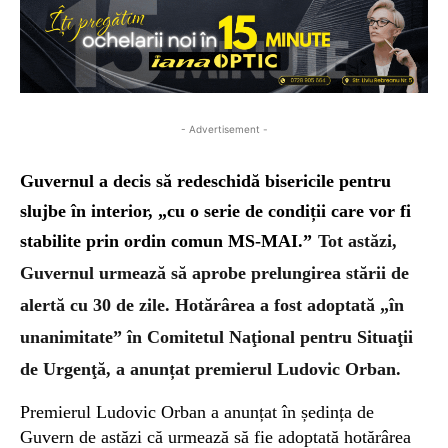
- Advertisement -
Guvernul a decis să redeschidă bisericile pentru
slujbe în interior, „cu o serie de condiții care vor fi
stabilite prin ordin comun MS-MAI.”
Tot astăzi,
Guvernul urmează să aprobe prelungirea stării de
alertă cu 30 de zile. Hotărârea a fost adoptată „în
unanimitate” în Comitetul Naţional pentru Situaţii
de Urgenţă, a anunțat premierul Ludovic Orban.
Premierul Ludovic Orban a anunțat în ședința de
Guvern de astăzi că urmează să fie adoptată hotărârea