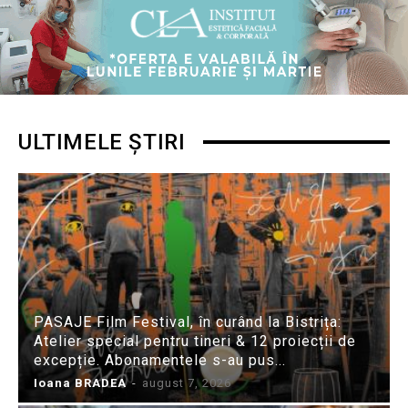
ULTIMELE ȘTIRI
PASAJE Film Festival, în curând la Bistrița:
Atelier special pentru tineri & 12 proiecții de
excepție. Abonamentele s-au pus...
Ioana BRADEA
-
august 7, 2026