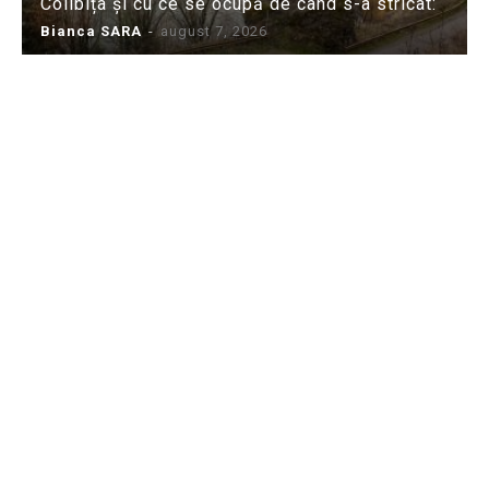
Colibița și cu ce se ocupă de când s-a stricat:
Bianca SARA
-
august 7, 2026