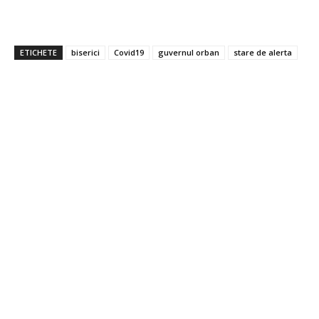
ETICHETE
biserici
Covid19
guvernul orban
stare de alerta