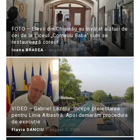
FOTO – Elevii din Chișinău au învățat alături de
cei de la Liceul „Corneliu Baba” cum se
restaurează corect...
Ioana BRADEA
-
august 7, 2026
VIDEO – Gabriel Lazany: Începe proiectarea
pentru Linia Albastră. Apoi demarăm procedura
de execuție
Flavia DANCIU
-
august 7, 2026