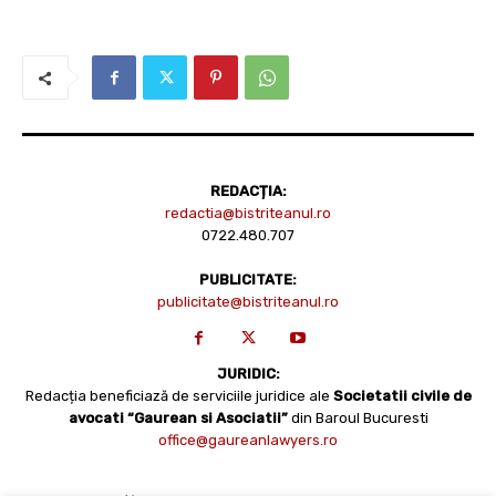
REDACȚIA:
redactia@bistriteanul.ro
0722.480.707
PUBLICITATE:
publicitate@bistriteanul.ro
JURIDIC:
Redacția beneficiază de serviciile juridice ale
Societatii civile de
avocati “Gaurean si Asociatii”
din Baroul Bucuresti
office@gaureanlawyers.ro