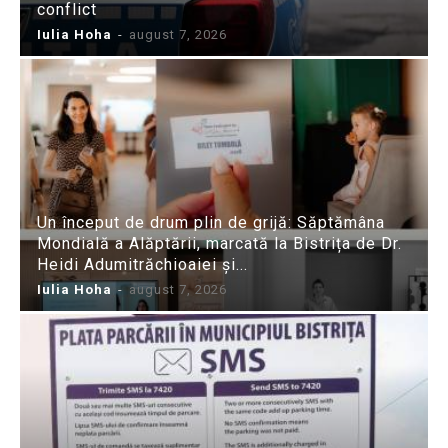
conflict
Iulia Hoha
-
august 7, 2026
Un început de drum plin de grijă: Săptămâna
Mondială a Alăptării, marcată la Bistrița de Dr.
Heidi Adumitrăchioaiei și...
Iulia Hoha
-
august 7, 2026