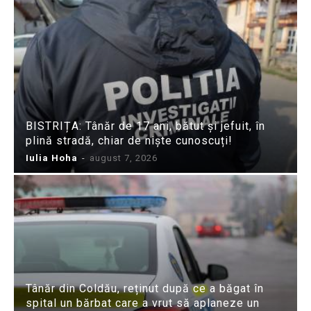
BISTRIȚA: Tânăr de 17 ani, bătut și jefuit, în
plină stradă, chiar de niște cunoscuți!
Iulia Hoha
-
august 7, 2026
Tânăr din Coldău, reținut după ce a băgat în
spital un bărbat care a vrut să aplaneze un