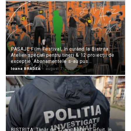
PASAJE Film Festival, în curând la Bistrița:
Atelier special pentru tineri & 12 proiecții de
excepție. Abonamentele s-au pus...
Ioana BRADEA
-
august 7, 2026
BISTRIȚA: Tânăr de 17 ani, bătut și jefuit, în