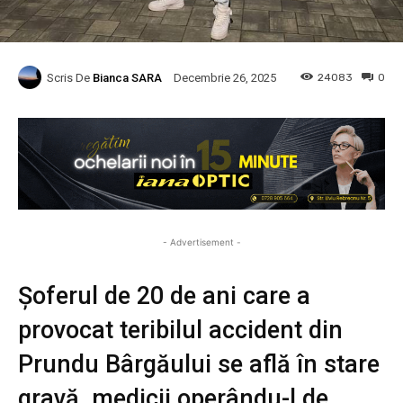
Scris De
Bianca SARA
24083
0
Decembrie 26, 2025
- Advertisement -
Șoferul de 20 de ani care a
provocat teribilul accident din
Prundu Bârgăului se află în stare
gravă, medicii operându-l de