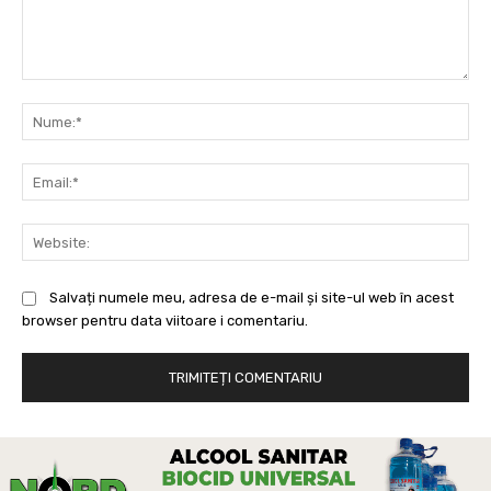
Comentariu:
Nu
Ema
Web
Salvați numele meu, adresa de e-mail și site-ul web în acest
browser pentru data viitoare i comentariu.