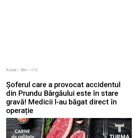
Acasă
Stiri
112
Șoferul care a provocat accidentul
din Prundu Bârgăului este în stare
gravă! Medicii l-au băgat direct în
operație