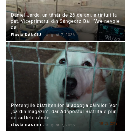
Daniel Jarda, un tânăr de 26 de ani, e țintuit la
pat. Viceprimarul din Sângeorz Băi: ”Are nevoie
de...
Flavia DANCIU
-
august 7, 2026
Pretențiile bistrițenilor la adopția câinilor: Vor
„ca din magazin”, dar Adăpostul Bistrița e plin
de suflete rănite
Flavia DANCIU
-
august 7, 2026