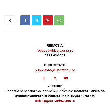
REDACȚIA:
redactia@bistriteanul.ro
0722.480.707
PUBLICITATE:
publicitate@bistriteanul.ro
JURIDIC:
Redacția beneficiază de serviciile juridice ale
Societatii civile de
avocati “Gaurean si Asociatii”
din Baroul Bucuresti
office@gaureanlawyers.ro