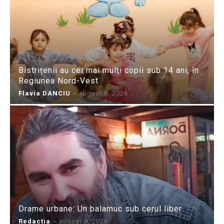
Bistrițenii au cei mai mulți copii sub 14 ani, în
Regiunea Nord-Vest
Flavia DANCIU
-
august 8, 2026
Drame urbane: Un balamuc sub cerul liber
Redactia
-
august 8, 2026