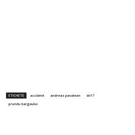
ETICHETE
accident
andreas pavalean
dn17
prundu bargaului