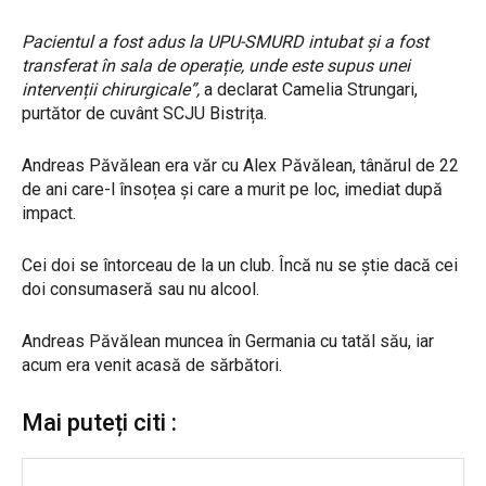
Pacientul a fost adus la UPU-SMURD intubat și a fost
transferat în sala de operație, unde este supus unei
intervenții chirurgicale”,
a declarat Camelia Strungari,
purtător de cuvânt SCJU Bistrița.
Andreas Păvălean era văr cu Alex Păvălean, tânărul de 22
de ani care-l însoțea și care a murit pe loc, imediat după
impact.
Cei doi se întorceau de la un club. Încă nu se știe dacă cei
doi consumaseră sau nu alcool.
Andreas Păvălean muncea în Germania cu tatăl său, iar
acum era venit acasă de sărbători.
Mai puteți citi :