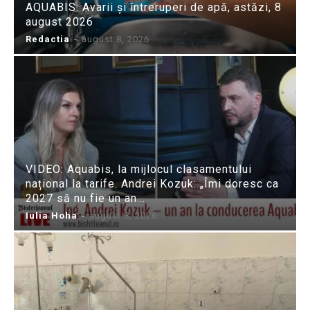
AQUABIS: Avarii și întreruperi de apă, astăzi, 8
august 2026
Redactia
-
august 8, 2026
VIDEO: Aquabis, la mijlocul clasamentului
național la tarife. Andrei Kozuk: „Îmi doresc ca
2027 să nu fie un an...
Iulia Hoha
-
august 8, 2026