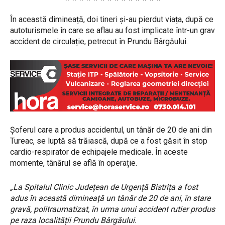
În această dimineață, doi tineri și-au pierdut viața, după ce
autoturismele în care se aflau au fost implicate într-un grav
accident de circulație, petrecut în Prundu Bârgăului.
Șoferul care a produs accidentul, un tânăr de 20 de ani din
Tureac, se luptă să trăiască, după ce a fost găsit în stop
cardio-respirator de echipajele medicale. În aceste
momente, tânărul se află în operație.
„La Spitalul Clinic Județean de Urgență Bistrița a fost
adus în această dimineață un tânăr de 20 de ani, în stare
gravă, politraumatizat, în urma unui accident rutier produs
pe raza localității Prundu Bârgăului.