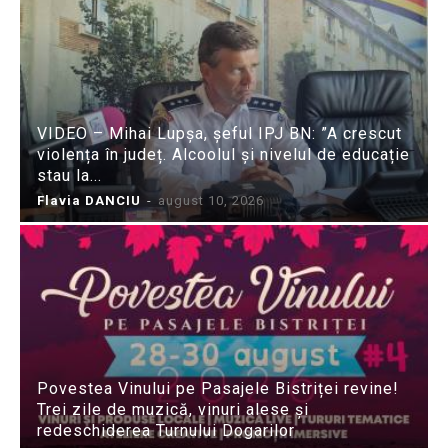
VIDEO – Mihai Lupșa, șeful IPJ BN: ”A crescut
violența în județ. Alcoolul și nivelul de educație
stau la...
Flavia DANCIU
-
august 10, 2026
Povestea Vinului pe Pasajele Bistriței revine!
Trei zile de muzică, vinuri alese și
redeschiderea Turnului Dogarilor