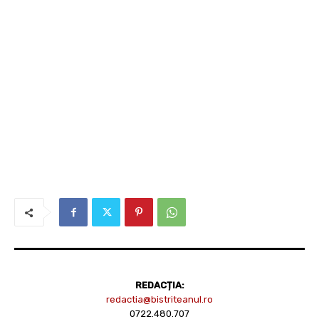
REDACȚIA:
redactia@bistriteanul.ro
0722.480.707