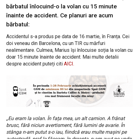
bărbatul înlocuind-o la volan cu 15 minute
înainte de accident. Ce planuri are acum
bărbatul:
Accidentul s-a produs pe data de 16 martie, în Franța. Cei
doi veneau din Barcelona, cu un TIR cu mărfuri
nealimentare. Culmea, Marius își înlocuise soția la volan cu
doar 15 minute înainte de accident. Mai multe detalii
despre accident puteți citi
AICI.
„Eu eram la volan. În fața mea, un alt camion. A frânat
brusc, fără niciun avertisment, fără lumini de avarie. În
stânga n-am putut s-o iau, fiindcă erau multe mașini pe
autostradă, praf le făceam, în dreapta, n-am avut pe unde.