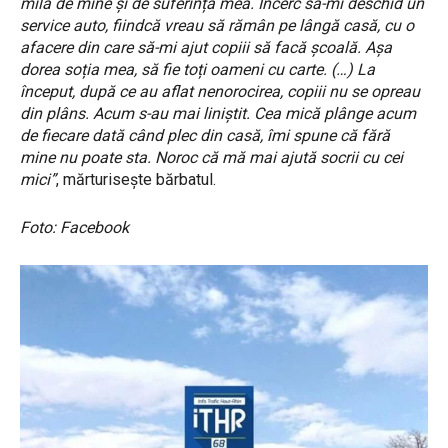
milă de mine și de suferința mea. Încerc să-mi deschid un
service auto, fiindcă vreau să rămân pe lângă casă, cu o
afacere din care să-mi ajut copiii să facă școală. Așa
dorea soția mea, să fie toți oameni cu carte. (…) La
început, după ce au aflat nenorocirea, copiii nu se opreau
din plâns. Acum s-au mai liniștit. Cea mică plânge acum
de fiecare dată când plec din casă, îmi spune că fără
mine nu poate sta. Noroc că mă mai ajută socrii cu cei
mici”
, mărturisește bărbatul.
Foto: Facebook