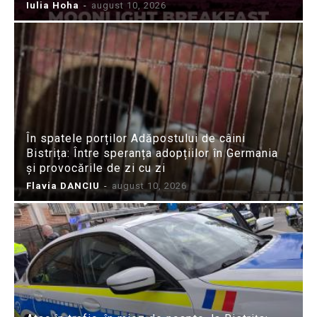
Iulia Hoha
-
august 10, 2026
În spatele porților Adăpostului de câini
Bistrița: Între speranța adopțiilor în Germania
și provocările de zi cu zi
Flavia DANCIU
-
august 10, 2026