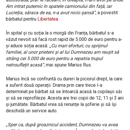
Am intrat puternic în spatele camionului din față, iar
Lucreția, săraca de ea, n-a avut nicio șansă”
, a povestit
bărbatul pentru
Libertatea.
În spital și cu soția la o morgă din Franța, bărbatul s-a
văzut nevoit să facă rost rapid de 5.000 de euro pentru a-
și aduce soția acasă:
„Cu mari eforturi, cu sprijinul
familiei, al unor prieteni și al lui Dumnezeu am reușit să
strâng cei 5.000 de euro pentru a repatria trupul
neînsuflețit acasă”
, mai spune Marius Rus.
Marius încă se confruntă cu dureri la piciorul drept, la care
a suferit două operații. Drama prin care trece l-a
determinat pe bărbat să se întoarcă acasă la copilașii săi
și să se reprofileze. Acesta are trei copii de 12, 11 și 3 ani
și jumătate. Bărbatul vrea să renunțe la șoferie și să își
deschidă un service auto.
„Sper ca, după groaznicul accident, Dumnezeu va avea