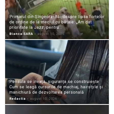
Primarul din Sîngeorz-Băi despre lipsa forțelor
de ordine de la meciul cu bătaie: „Am dat
prioritate la Jazz, pentru...
Bianca SARA
-
august 10, 2026
Pensula se învață, siguranța se construiește:
Cum se leagă cursurile de machiaj, hairstyle și
manichiură de dezvoltarea personală
Redactia
-
august 10, 2026