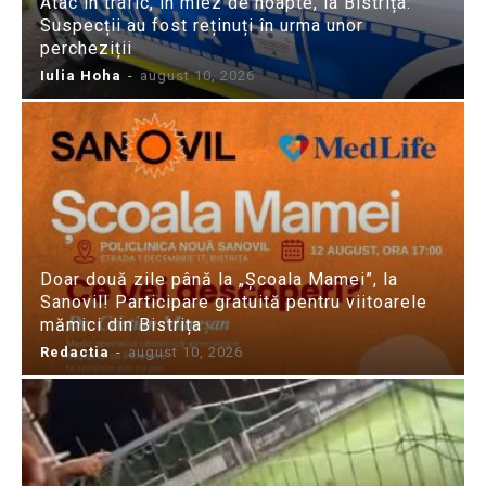
Atac în trafic, în miez de noapte, la Bistrița:
Suspecții au fost reținuți în urma unor
percheziții
Iulia Hoha
-
august 10, 2026
Doar două zile până la „Școala Mamei”, la
Sanovil! Participare gratuită pentru viitoarele
mămici din Bistrița
Redactia
-
august 10, 2026