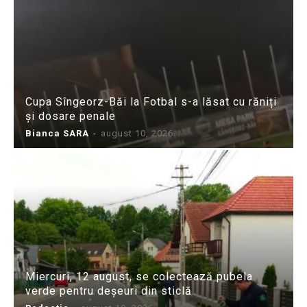
Cupa Sîngeorz-Băi la Fotbal s-a lăsat cu răniți
și dosare penale
Bianca SARA
-
august 10, 2026
Miercuri, 12 august, se colectează pubela
verde pentru deșeuri din sticlă