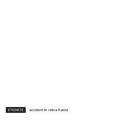
ETICHETE
accident tir rebra franta