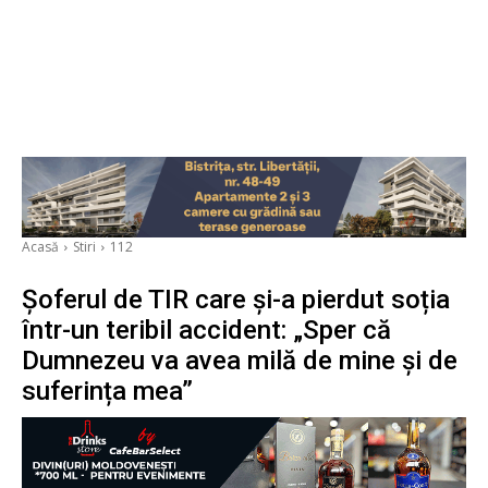
Acasă
Stiri
112
Șoferul de TIR care și-a pierdut soția
într-un teribil accident: „Sper că
Dumnezeu va avea milă de mine și de
suferința mea”