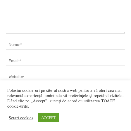
Comentariu:
Nu
Ema
Web
Folosim cookie-uri pe site-ul nostru web pentru a vă oferi cea mai
Salvați numele meu, adresa de e-mail și site-ul web în acest
relevantă experiență, amintindu-vă preferințele și repetând vizitele.
browser pentru data viitoare i comentariu.
Dând clic pe „Accept”, sunteți de acord cu utilizarea TOATE
cookie-urile.
Setari cookies
ACCEPT