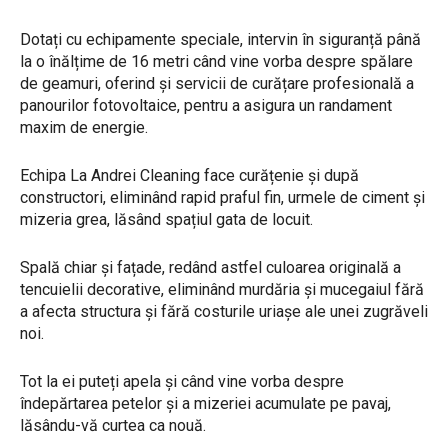
​Dotați cu echipamente speciale, intervin în siguranță până
la o înălțime de 16 metri când vine vorba despre spălare
de geamuri, oferind și servicii de curățare profesională a
panourilor fotovoltaice, pentru a asigura un randament
maxim de energie.
​Echipa La Andrei Cleaning face curățenie și după
constructori, eliminând rapid praful fin, urmele de ciment și
mizeria grea, lăsând spațiul gata de locuit.
​Spală chiar și fațade, redând astfel culoarea originală a
tencuielii decorative, eliminând murdăria și mucegaiul fără
a afecta structura și fără costurile uriașe ale unei zugrăveli
noi.
​Tot la ei puteți apela și când vine vorba despre
îndepărtarea petelor și a mizeriei acumulate pe pavaj,
lăsându-vă curtea ca nouă.