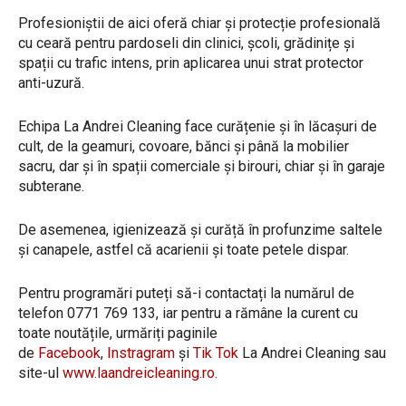
​Profesioniștii de aici oferă chiar și protecție profesională
cu ceară pentru pardoseli din clinici, școli, grădinițe și
spații cu trafic intens, prin aplicarea unui strat protector
anti-uzură.
​Echipa La Andrei Cleaning face curățenie și în lăcașuri de
cult, de la geamuri, covoare, bănci și până la mobilier
sacru, dar și în spații comerciale și birouri, chiar și în garaje
subterane.
De asemenea, igienizează și curăță în profunzime saltele
și canapele, astfel că acarienii și toate petele dispar.
Pentru programări puteți să-i contactați la numărul de
telefon 0771 769 133, iar pentru a rămâne la curent cu
toate noutățile, urmăriți paginile
de
Facebook
,
Instragram
și
Tik Tok
La Andrei Cleaning sau
site-ul
www.laandreicleaning.ro
.