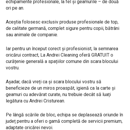
echipamente profesionale, la fel și geamurile – de două
ori pe an.
​Aceștia folosesc exclusiv produse profesionale de top,
de calitate germană, complet sigure pentru copii, bătrâni
sau animale de companie.
Iar pentru un început corect și profesionist, la semnarea
oricărui contract, La Andrei Cleaning oferă GRATUIT o
curățenie generală a spațiilor comune din scara blocului
vostru.
Așadar, dacă vreți ca și scara blocului vostru să
beneficieze de un miros proaspăt, igienă ca la carte și
geamuri cu adevărat curate, nu trebuie decât să luați
legătura cu Andrei Cristurean.
​Pe lângă scările de bloc, echipa se deplasează oriunde în
județ pentru a oferi o gamă completă de servicii premium,
adaptate oricărei nevoi.