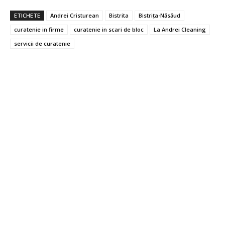
ETICHETE
Andrei Cristurean
Bistrita
Bistrița-Năsăud
curatenie in firme
curatenie in scari de bloc
La Andrei Cleaning
servicii de curatenie