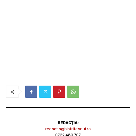
REDACȚIA:
redactia@bistriteanul.ro
0722.480.707