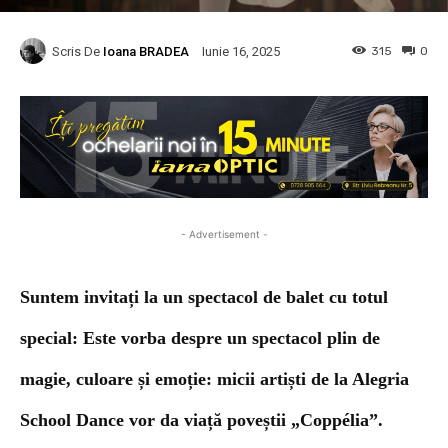
Scris De
Ioana BRADEA
315
0
Iunie 16, 2025
- Advertisement -
Suntem invitați la un spectacol de balet cu totul
special: Este vorba despre un spectacol plin de
magie, culoare și emoție: micii artiști de la Alegria
School Dance vor da viață poveștii „Coppélia”.