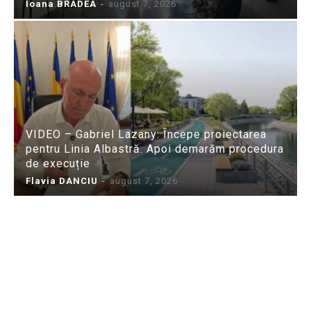
Ioana BRADEA
-
august 7, 2026
VIDEO – Gabriel Lazany: Începe proiectarea
pentru Linia Albastră. Apoi demarăm procedura
de execuție
Flavia DANCIU
-
august 7, 2026