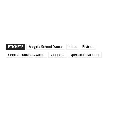
ETICHETE
Alegria School Dance
balet
Bistrita
Centrul cultural „Dacia”
Coppelia
spectacol caritabil