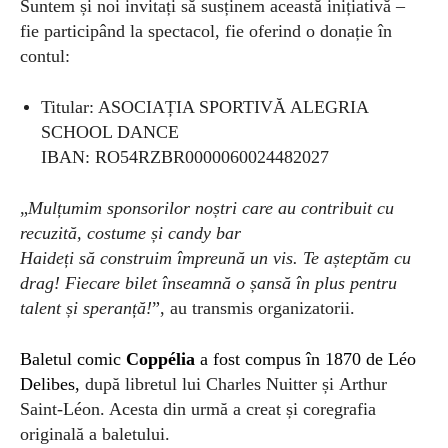
Suntem și noi invitați să susținem această inițiativă –
fie participând la spectacol, fie oferind o donație în
contul:
Titular: ASOCIAȚIA SPORTIVĂ ALEGRIA
SCHOOL DANCE
IBAN: RO54RZBR0000060024482027
„
Mulțumim sponsorilor noștri care au contribuit cu
recuzită, costume și candy bar
Haideți să construim împreună un vis. Te așteptăm cu
drag! Fiecare bilet înseamnă o șansă în plus pentru
talent și speranță!
”, au transmis organizatorii.
Baletul comic
Coppélia
a fost compus în 1870 de
Léo
Delibes,
după libretul lui
Charles Nuitter
și
Arthur
Saint-Léon.
A
cesta din urmă a creat și coregrafia
originală a baletului.