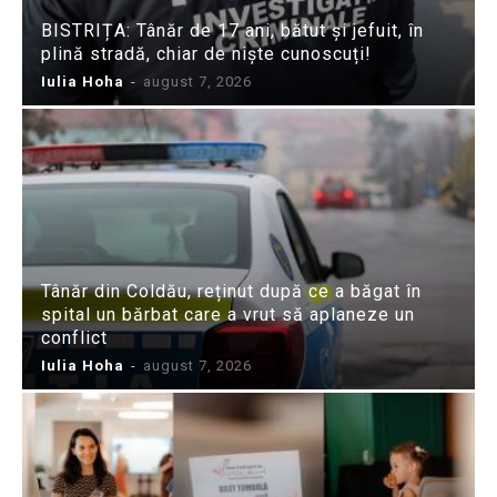
BISTRIȚA: Tânăr de 17 ani, bătut și jefuit, în
plină stradă, chiar de niște cunoscuți!
Iulia Hoha
-
august 7, 2026
Tânăr din Coldău, reținut după ce a băgat în
spital un bărbat care a vrut să aplaneze un
conflict
Iulia Hoha
-
august 7, 2026