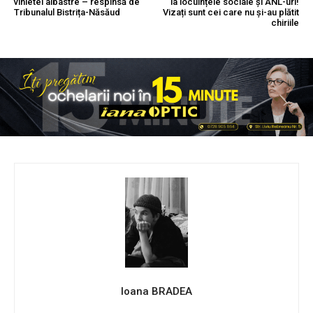
vinietei albastre – respinsă de
la locuințele sociale și ANL-uri!
Tribunalul Bistrița-Năsăud
Vizați sunt cei care nu și-au plătit
chiriile
Ioana BRADEA