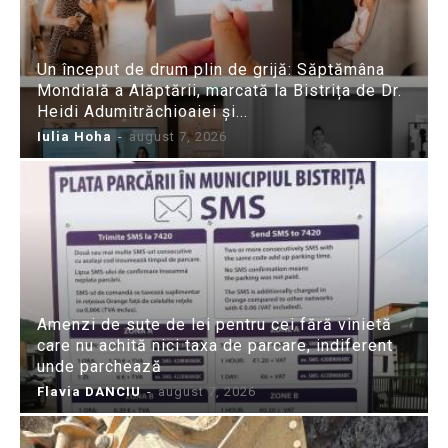
Un început de drum plin de grijă: Săptămâna
Mondială a Alăptării, marcată la Bistrița de Dr.
Heidi Adumitrăchioaiei și...
Iulia Hoha
-
august 7, 2026
Amenzi de sute de lei pentru cei fără vinietă
care nu achită nici taxa de parcare, indiferent
unde parchează
Flavia DANCIU
-
august 7, 2026