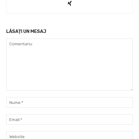
LĂSAȚI UN MESAJ
Comentariu:
Nu
Ema
Web