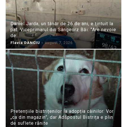
Daniel Jarda, un tânăr de 26 de ani, e țintuit la
pat. Viceprimarul din Sângeorz Băi: ”Are nevoie
de...
Flavia DANCIU
-
august 7, 2026
Pretențiile bistrițenilor la adopția câinilor: Vor
„ca din magazin”, dar Adăpostul Bistrița e plin
de suflete rănite