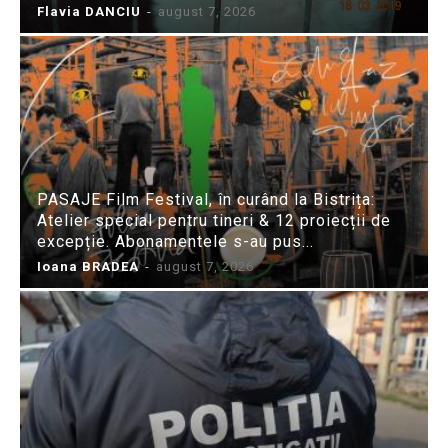
Flavia DANCIU
-
august 7, 2026
PASAJE Film Festival, în curând la Bistrița:
Atelier special pentru tineri & 12 proiecții de
excepție. Abonamentele s-au pus...
Ioana BRADEA
-
august 7, 2026