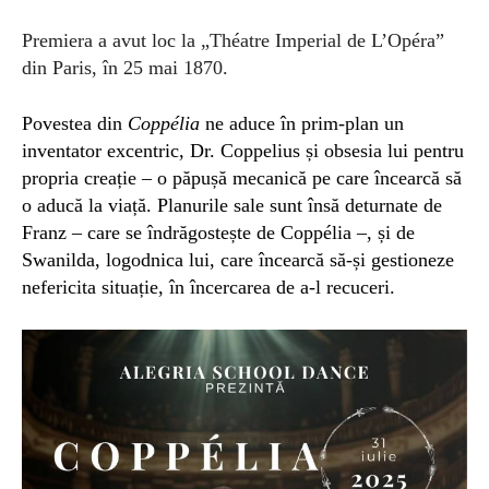
P
remiera a avut loc la
„
Théatre Imperial de L’Opéra”
din
Paris
, în
25 mai
1870
.
Povestea din
Coppélia
ne aduce în prim-plan un
inventator excentric, Dr. Coppelius și obsesi
a lui
pentru
propria creație –
o
păpușă mecanică pe care încearcă să
o aducă la viață. Planurile sale sunt însă deturnate de
Franz – care se îndrăgostește de Coppélia –, și de
Swanilda, logodnica lui, care încearcă să-și gestioneze
nefericita situație, în încercarea de a-l recuceri.