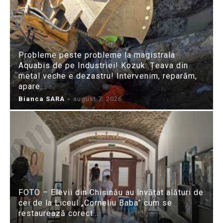
Probleme peste probleme la magistrala
Aquabis de pe Industriei! Kozuk: Țeava din
metal veche e dezastru! Intervenim, reparăm,
apare...
Bianca SARA
-
august 7, 2026
FOTO – Elevii din Chișinău au învățat alături de
cei de la Liceul „Corneliu Baba” cum se
restaurează corect...