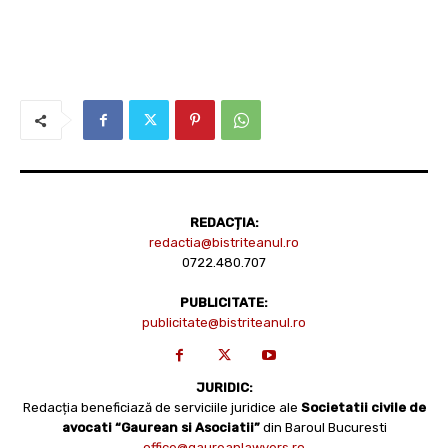
REDACȚIA:
redactia@bistriteanul.ro
0722.480.707
PUBLICITATE:
publicitate@bistriteanul.ro
JURIDIC:
Redacția beneficiază de serviciile juridice ale
Societatii civile de
avocati “Gaurean si Asociatii”
din Baroul Bucuresti
office@gaureanlawyers.ro