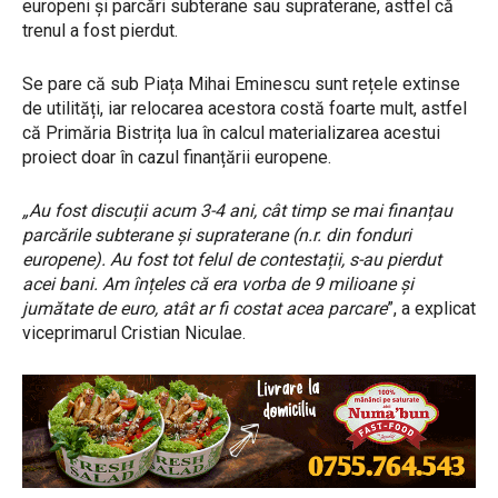
europeni și parcări subterane sau supraterane, astfel că
trenul a fost pierdut.
Se pare că sub Piața Mihai Eminescu sunt rețele extinse
de utilități, iar relocarea acestora costă foarte mult, astfel
că Primăria Bistrița lua în calcul materializarea acestui
proiect doar în cazul finanțării europene.
„Au fost discuții acum 3-4 ani, cât timp se mai finanțau
parcările subterane și supraterane (n.r. din fonduri
europene). Au fost tot felul de contestații, s-au pierdut
acei bani. Am înțeles că era vorba de 9 milioane și
jumătate de euro, atât ar fi costat acea parcare
”, a explicat
viceprimarul Cristian Niculae.