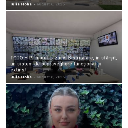
Iulia Hoha
-
august 6, 2026
FOTO – Primarul Lazany: Bistrița are, în sfârșit,
un sistem de supraveghere funcțional și
extins!
Iulia Hoha
-
august 6, 2026