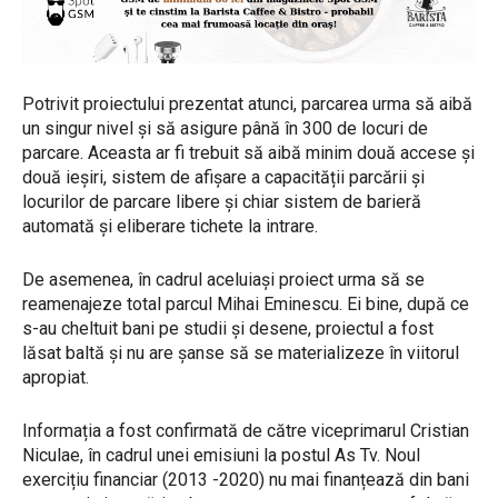
Potrivit proiectului prezentat atunci, parcarea urma să aibă
un singur nivel și să asigure până în 300 de locuri de
parcare. Aceasta ar fi trebuit să aibă minim două accese și
două ieșiri, sistem de afișare a capacității parcării și
locurilor de parcare libere și chiar sistem de barieră
automată și eliberare tichete la intrare.
De asemenea, în cadrul aceluiași proiect urma să se
reamenajeze total parcul Mihai Eminescu. Ei bine, după ce
s-au cheltuit bani pe studii și desene, proiectul a fost
lăsat baltă și nu are șanse să se materializeze în viitorul
apropiat.
Informația a fost confirmată de către viceprimarul Cristian
Niculae, în cadrul unei emisiuni la postul As Tv. Noul
exercițiu financiar (2013 -2020) nu mai finanțează din bani